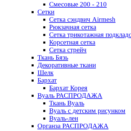
Смесовые 200 - 210
Сетки
Сетка сэндвич Airmesh
Рюкзачная сетка
Сетка трикотажная подклад
Корсетная сетка
Сетка стрейч
Ткань Бязь
Декоративные ткани
Шелк
Бархат
Бархат Корея
Вуаль РАСПРОДАЖА
Ткань Вуаль
Вуаль с детским рисунком
Вуаль-лен
Органза РАСПРОДАЖА