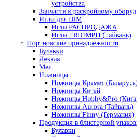
устройства
Запчасти к раскройному обору
Иглы для ШМ
Иглы РАСПРОДАЖА
Иглы TRIUMPH (Тайвань)
Портновские принадлежности
Булавки
Лекала
Мел
Ножницы
Ножницы Крамет (Беларусь
Ножницы Китай
Ножницы Hobby&Pro (Кита
Ножницы Aurora (Тайвань)
Ножницы Finny (Германия)
Продукция в блистерной упаков
Булавки