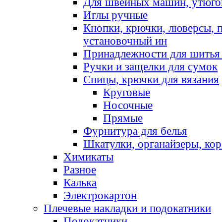
Для швейных машин, утюго
Иглы ручные
Кнопки, крючки, люверсы, 
установочный ин
Принадлежности для шитья 
Ручки и защелки для сумок
Спицы, крючки для вязания
Круговые
Носочные
Прямые
Фурнитура для белья
Шкатулки, органайзеры, кор
Химикаты
Разное
Калька
Электрокартон
Плечевые накладки и подокатники
Подокатники