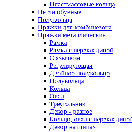
Пластмассовые кольца
Петли обувные
Полукольца
Пряжки для комбинезона
Пряжки металлические
Рамка
Рамка с перекладиной
С язычком
Регулирующая
Двойное полукольцо
Полукольца
Кольца
Овал
Треугольник
Декор - разное
Кольцо, овал с перекладино
Декор на шипах