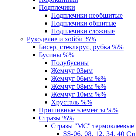
Подплечики
Подплечики необшитые
Подплечики обшитые
Подплечики сложные
Рукоделие и хобби %%
Бисер, стеклярус, рубка %%
Бусины %%
Полубусины
Жемчуг 03мм
Жемчуг 06мм %%
Жемчуг 08мм %%
Жемчуг 10мм %%
Хрусталь %%
Пришивные элементы %%
Стразы %%
Стразы "MС" термоклеевые
SS-06, 08, 12, 34, 40 С