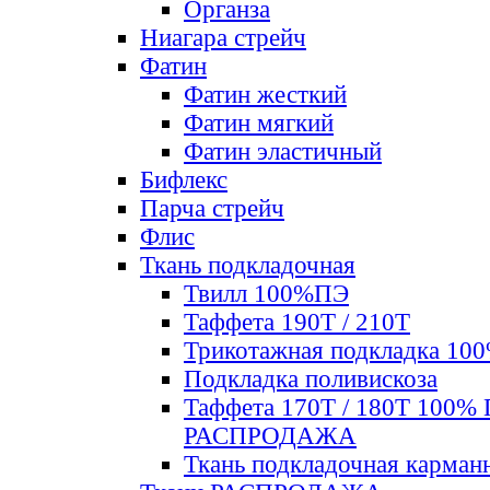
Органза
Ниагара стрейч
Фатин
Фатин жесткий
Фатин мягкий
Фатин элаcтичный
Бифлекс
Парча стрейч
Флис
Ткань подкладочная
Твилл 100%ПЭ
Таффета 190Т / 210Т
Трикотажная подкладка 10
Подкладка поливискоза
Таффета 170Т / 180Т 100%
РАСПРОДАЖА
Ткань подкладочная карман