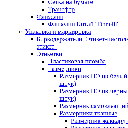
Сетка на бумаге
Трансфер
Флизелин
Флизелин Китай "Danelli"
Упаковка и маркировка
Биркодержатели, Этикет-пистоле
этикет-
Этикетки
Пластиковая пломба
Размерники
Размерник ПЭ цв.белый 
штук)
Размерник ПЭ цв.черны
штук)
Размерник самоклеящи
Размерники тканные
Размерник жаккард 