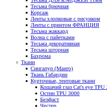
Тесьма ДЛЯ БЭЙДЖЕЙ 11мм
Тесьма брючная
Корсаж
Ленты хлопковые с рисунком
Ленты с принтом ФРАНЦИЯ
Тесьма жаккард
Волна с пайетками
Тесьма декоративная
Тесьма шторная
Бахрома
Ткани
Сингапур (Манго)
Ткань Габардин
Курточные, тентовые ткани
Кошачий глаз Cat's eye TPU
Остин TPU 3000
Белфаст
Честер