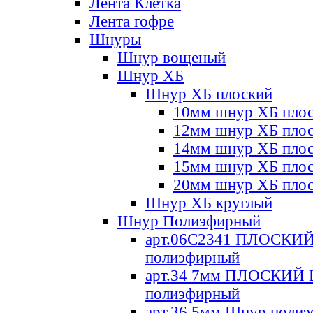
Лента Клетка
Лента гофре
Шнуры
Шнур вощеный
Шнур ХБ
Шнур ХБ плоский
10мм шнур ХБ пло
12мм шнур ХБ пло
14мм шнур ХБ пло
15мм шнур ХБ пло
20мм шнур ХБ пло
Шнур ХБ круглый
Шнур Полиэфирный
арт.06С2341 ПЛОСКИ
полиэфирный
арт.34 7мм ПЛОСКИЙ
полиэфирный
арт.36 5мм Шнур поли