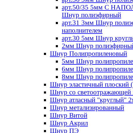
арт.50/35 5мм С НА
Шнур полиэфирный
арт.31 3мм Шнур полиэ
наполнителем
арт.30 5мм Шнур кругл
2мм Шнур полиэфирны
Шнур Полипропиленовый
5мм Шнур полипропил
6мм Шнур полипропил
8мм Шнур полипропил
Шнур эластичный плоский 
Шнур со светоотражающей
Шнур атласный "круглый" 
Шнур метализированный
Шнур Витой
Шнур Акрил
Шнур ПЭ