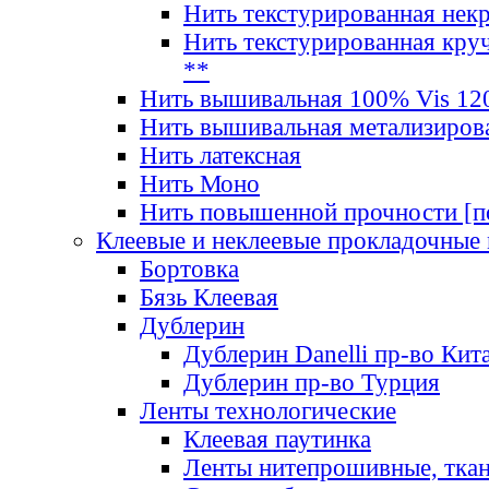
Нить текстурированная нек
Нить текстурированная круч
**
Нить вышивальная 100% Vis 120
Нить вышивальная метализиров
Нить латексная
Нить Моно
Нить повышенной прочности [под
Клеевые и неклеевые прокладочные
Бортовка
Бязь Клеевая
Дублерин
Дублерин Danelli пр-во Кит
Дублерин пр-во Турция
Ленты технологические
Клеевая паутинка
Ленты нитепрошивные, ткан