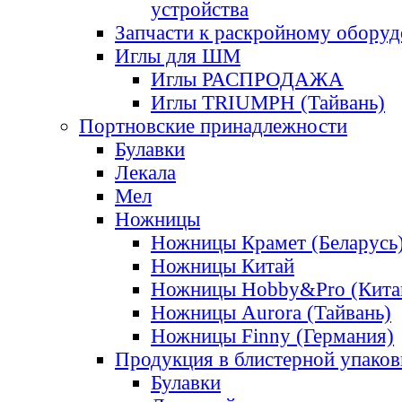
устройства
Запчасти к раскройному обору
Иглы для ШМ
Иглы РАСПРОДАЖА
Иглы TRIUMPH (Тайвань)
Портновские принадлежности
Булавки
Лекала
Мел
Ножницы
Ножницы Крамет (Беларусь
Ножницы Китай
Ножницы Hobby&Pro (Кита
Ножницы Aurora (Тайвань)
Ножницы Finny (Германия)
Продукция в блистерной упаков
Булавки