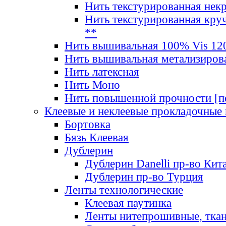
Нить текстурированная нек
Нить текстурированная круч
**
Нить вышивальная 100% Vis 120
Нить вышивальная метализиров
Нить латексная
Нить Моно
Нить повышенной прочности [под
Клеевые и неклеевые прокладочные
Бортовка
Бязь Клеевая
Дублерин
Дублерин Danelli пр-во Кит
Дублерин пр-во Турция
Ленты технологические
Клеевая паутинка
Ленты нитепрошивные, ткан