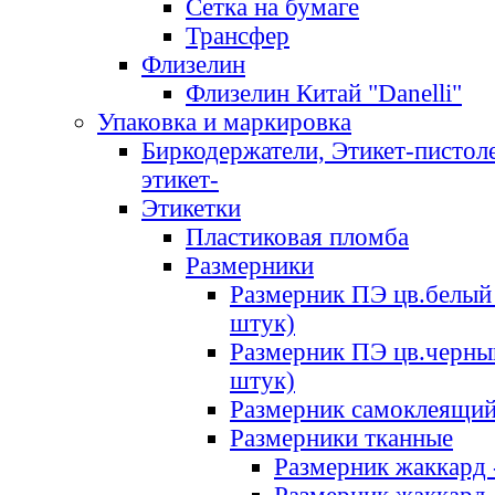
Сетка на бумаге
Трансфер
Флизелин
Флизелин Китай "Danelli"
Упаковка и маркировка
Биркодержатели, Этикет-пистоле
этикет-
Этикетки
Пластиковая пломба
Размерники
Размерник ПЭ цв.белый 
штук)
Размерник ПЭ цв.черны
штук)
Размерник самоклеящи
Размерники тканные
Размерник жаккард 