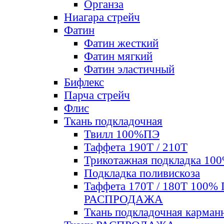
Органза
Ниагара стрейч
Фатин
Фатин жесткий
Фатин мягкий
Фатин элаcтичный
Бифлекс
Парча стрейч
Флис
Ткань подкладочная
Твилл 100%ПЭ
Таффета 190Т / 210Т
Трикотажная подкладка 10
Подкладка поливискоза
Таффета 170Т / 180Т 100%
РАСПРОДАЖА
Ткань подкладочная карман