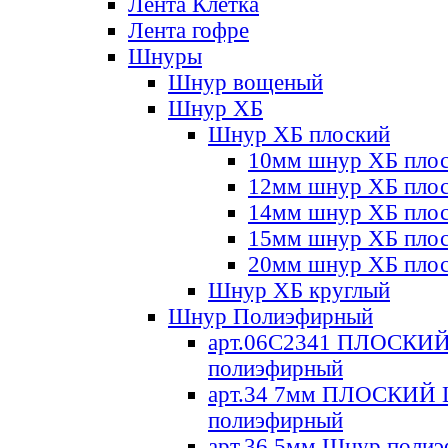
Лента Клетка
Лента гофре
Шнуры
Шнур вощеный
Шнур ХБ
Шнур ХБ плоский
10мм шнур ХБ пло
12мм шнур ХБ пло
14мм шнур ХБ пло
15мм шнур ХБ пло
20мм шнур ХБ пло
Шнур ХБ круглый
Шнур Полиэфирный
арт.06С2341 ПЛОСКИ
полиэфирный
арт.34 7мм ПЛОСКИЙ
полиэфирный
арт.36 5мм Шнур поли