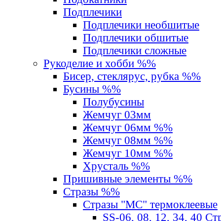
Подплечики
Подплечики необшитые
Подплечики обшитые
Подплечики сложные
Рукоделие и хобби %%
Бисер, стеклярус, рубка %%
Бусины %%
Полубусины
Жемчуг 03мм
Жемчуг 06мм %%
Жемчуг 08мм %%
Жемчуг 10мм %%
Хрусталь %%
Пришивные элементы %%
Стразы %%
Стразы "MС" термоклеевые
SS-06, 08, 12, 34, 40 С