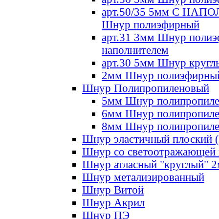
арт.50/35 5мм С НА
Шнур полиэфирный
арт.31 3мм Шнур полиэ
наполнителем
арт.30 5мм Шнур кругл
2мм Шнур полиэфирны
Шнур Полипропиленовый
5мм Шнур полипропил
6мм Шнур полипропил
8мм Шнур полипропил
Шнур эластичный плоский 
Шнур со светоотражающей
Шнур атласный "круглый" 
Шнур метализированный
Шнур Витой
Шнур Акрил
Шнур ПЭ