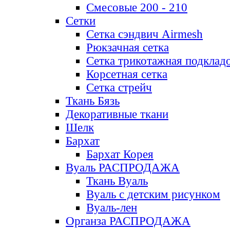
Смесовые 200 - 210
Сетки
Сетка сэндвич Airmesh
Рюкзачная сетка
Сетка трикотажная подклад
Корсетная сетка
Сетка стрейч
Ткань Бязь
Декоративные ткани
Шелк
Бархат
Бархат Корея
Вуаль РАСПРОДАЖА
Ткань Вуаль
Вуаль с детским рисунком
Вуаль-лен
Органза РАСПРОДАЖА