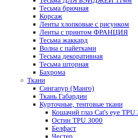
Тесьма ДЛЯ БЭЙДЖЕЙ 11мм
Тесьма брючная
Корсаж
Ленты хлопковые с рисунком
Ленты с принтом ФРАНЦИЯ
Тесьма жаккард
Волна с пайетками
Тесьма декоративная
Тесьма шторная
Бахрома
Ткани
Сингапур (Манго)
Ткань Габардин
Курточные, тентовые ткани
Кошачий глаз Cat's eye TPU
Остин TPU 3000
Белфаст
Честер