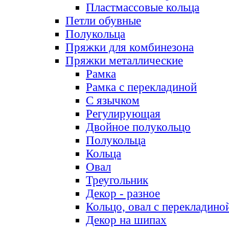
Пластмассовые кольца
Петли обувные
Полукольца
Пряжки для комбинезона
Пряжки металлические
Рамка
Рамка с перекладиной
С язычком
Регулирующая
Двойное полукольцо
Полукольца
Кольца
Овал
Треугольник
Декор - разное
Кольцо, овал с перекладино
Декор на шипах