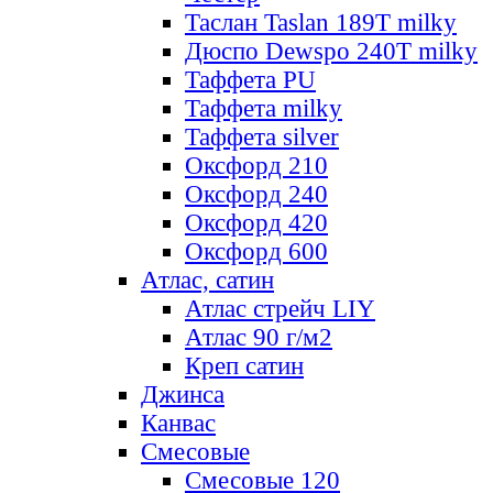
Таслан Taslan 189T milky
Дюспо Dewspo 240T milky
Таффета PU
Таффета milky
Таффета silver
Оксфорд 210
Оксфорд 240
Оксфорд 420
Оксфорд 600
Атлас, сатин
Атлас стрейч LIY
Атлас 90 г/м2
Креп сатин
Джинса
Канвас
Смесовые
Смесовые 120