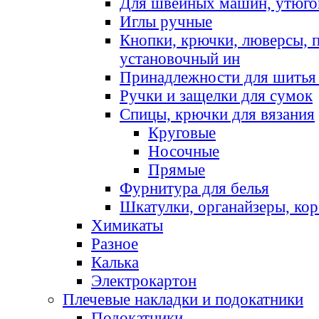
Для швейных машин, утюго
Иглы ручные
Кнопки, крючки, люверсы, 
установочный ин
Принадлежности для шитья 
Ручки и защелки для сумок
Спицы, крючки для вязания
Круговые
Носочные
Прямые
Фурнитура для белья
Шкатулки, органайзеры, кор
Химикаты
Разное
Калька
Электрокартон
Плечевые накладки и подокатники
Подокатники