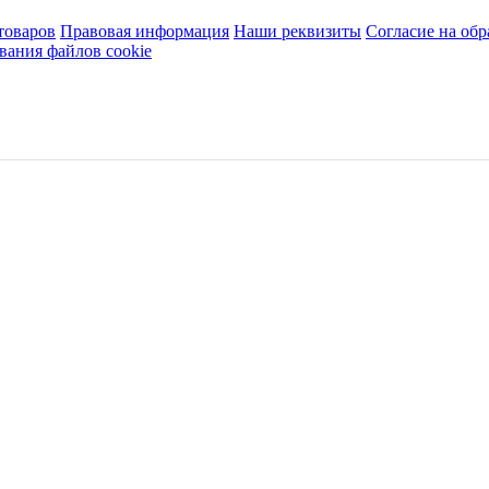
товаров
Правовая информация
Наши реквизиты
Согласие на об
вания файлов cookie