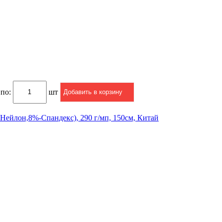
 по:
шт