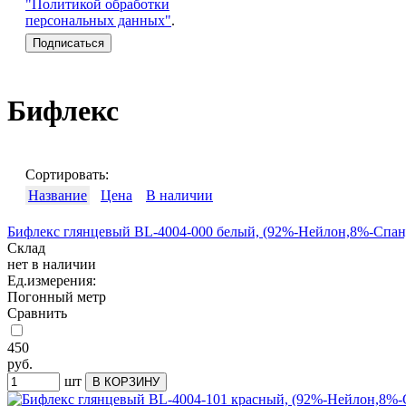
"Политикой обработки
персональных данных"
.
Бифлекс
Сортировать:
Название
Цена
В наличии
Бифлекс глянцевый BL-4004-000 белый, (92%-Нейлон,8%-Спанде
Склад
нет в наличии
Ед.измерения:
Погонный метр
Сравнить
450
руб.
шт