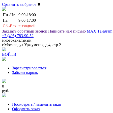
Сравнить выбраное
✖
Пн.-Чт.
9:00-18:00
Пт.
9:00-17:00
Сб.-Вск.
выходной
Заказать обратный звонок
Написать нам письмо
MAX
Telegram
+7 (495) 783-90-52
многоканальный
г.Москва, ул.Уржумская, д.4, стр.2
ВОЙТИ
Зарегистрироваться
Забыли пароль
0
руб.
Посмотреть / изменить заказ
Оформить заказ