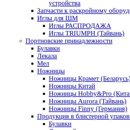
устройства
Запчасти к раскройному обору
Иглы для ШМ
Иглы РАСПРОДАЖА
Иглы TRIUMPH (Тайвань)
Портновские принадлежности
Булавки
Лекала
Мел
Ножницы
Ножницы Крамет (Беларусь
Ножницы Китай
Ножницы Hobby&Pro (Кита
Ножницы Aurora (Тайвань)
Ножницы Finny (Германия)
Продукция в блистерной упаков
Булавки