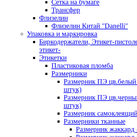
Сетка на бумаге
Трансфер
Флизелин
Флизелин Китай "Danelli"
Упаковка и маркировка
Биркодержатели, Этикет-пистоле
этикет-
Этикетки
Пластиковая пломба
Размерники
Размерник ПЭ цв.белый 
штук)
Размерник ПЭ цв.черны
штук)
Размерник самоклеящи
Размерники тканные
Размерник жаккард 