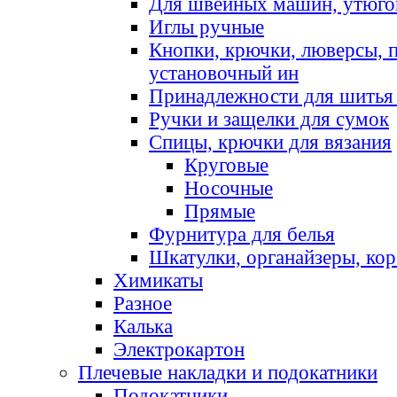
Для швейных машин, утюго
Иглы ручные
Кнопки, крючки, люверсы, 
установочный ин
Принадлежности для шитья 
Ручки и защелки для сумок
Спицы, крючки для вязания
Круговые
Носочные
Прямые
Фурнитура для белья
Шкатулки, органайзеры, кор
Химикаты
Разное
Калька
Электрокартон
Плечевые накладки и подокатники
Подокатники