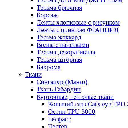
Тесьма ДЛЯ БЭЙДЖЕЙ 11мм
Тесьма брючная
Корсаж
Ленты хлопковые с рисунком
Ленты с принтом ФРАНЦИЯ
Тесьма жаккард
Волна с пайетками
Тесьма декоративная
Тесьма шторная
Бахрома
Ткани
Сингапур (Манго)
Ткань Габардин
Курточные, тентовые ткани
Кошачий глаз Cat's eye TPU
Остин TPU 3000
Белфаст
Честер