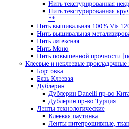
Нить текстурированная нек
Нить текстурированная круч
**
Нить вышивальная 100% Vis 120
Нить вышивальная метализиров
Нить латексная
Нить Моно
Нить повышенной прочности [под
Клеевые и неклеевые прокладочные
Бортовка
Бязь Клеевая
Дублерин
Дублерин Danelli пр-во Кит
Дублерин пр-во Турция
Ленты технологические
Клеевая паутинка
Ленты нитепрошивные, ткан