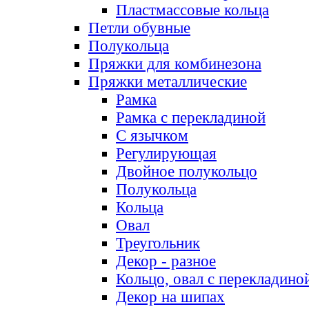
Пластмассовые кольца
Петли обувные
Полукольца
Пряжки для комбинезона
Пряжки металлические
Рамка
Рамка с перекладиной
С язычком
Регулирующая
Двойное полукольцо
Полукольца
Кольца
Овал
Треугольник
Декор - разное
Кольцо, овал с перекладино
Декор на шипах