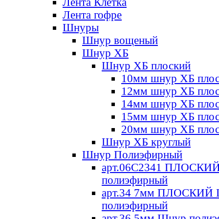
Лента Клетка
Лента гофре
Шнуры
Шнур вощеный
Шнур ХБ
Шнур ХБ плоский
10мм шнур ХБ пло
12мм шнур ХБ пло
14мм шнур ХБ пло
15мм шнур ХБ пло
20мм шнур ХБ пло
Шнур ХБ круглый
Шнур Полиэфирный
арт.06С2341 ПЛОСКИ
полиэфирный
арт.34 7мм ПЛОСКИЙ
полиэфирный
арт.36 5мм Шнур поли