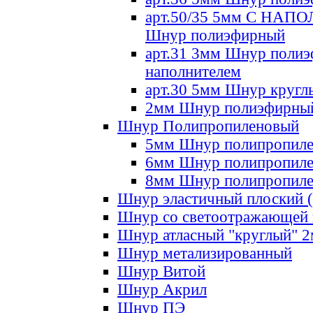
арт.50/35 5мм С НА
Шнур полиэфирный
арт.31 3мм Шнур полиэ
наполнителем
арт.30 5мм Шнур кругл
2мм Шнур полиэфирны
Шнур Полипропиленовый
5мм Шнур полипропил
6мм Шнур полипропил
8мм Шнур полипропил
Шнур эластичный плоский 
Шнур со светоотражающей
Шнур атласный "круглый" 
Шнур метализированный
Шнур Витой
Шнур Акрил
Шнур ПЭ