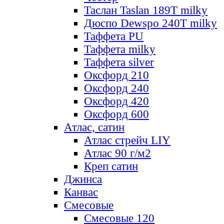
Таслан Taslan 189T milky
Дюспо Dewspo 240T milky
Таффета PU
Таффета milky
Таффета silver
Оксфорд 210
Оксфорд 240
Оксфорд 420
Оксфорд 600
Атлас, сатин
Атлас стрейч LIY
Атлас 90 г/м2
Креп сатин
Джинса
Канвас
Смесовые
Смесовые 120