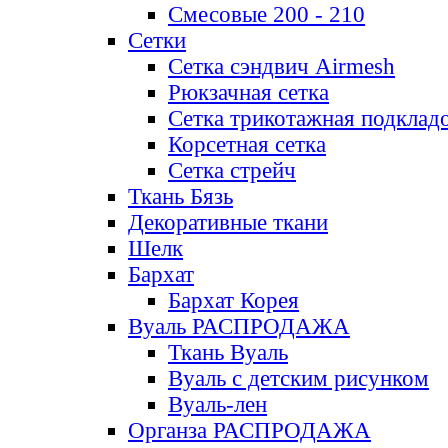
Смесовые 200 - 210
Сетки
Сетка сэндвич Airmesh
Рюкзачная сетка
Сетка трикотажная подклад
Корсетная сетка
Сетка стрейч
Ткань Бязь
Декоративные ткани
Шелк
Бархат
Бархат Корея
Вуаль РАСПРОДАЖА
Ткань Вуаль
Вуаль с детским рисунком
Вуаль-лен
Органза РАСПРОДАЖА