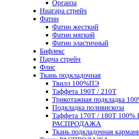
Органза
Ниагара стрейч
Фатин
Фатин жесткий
Фатин мягкий
Фатин элаcтичный
Бифлекс
Парча стрейч
Флис
Ткань подкладочная
Твилл 100%ПЭ
Таффета 190Т / 210Т
Трикотажная подкладка 10
Подкладка поливискоза
Таффета 170Т / 180Т 100%
РАСПРОДАЖА
Ткань подкладочная карман