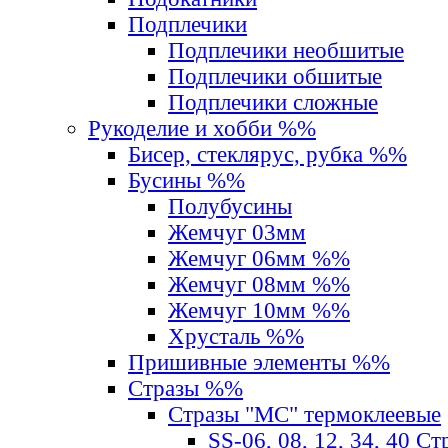
Подплечики
Подплечики необшитые
Подплечики обшитые
Подплечики сложные
Рукоделие и хобби %%
Бисер, стеклярус, рубка %%
Бусины %%
Полубусины
Жемчуг 03мм
Жемчуг 06мм %%
Жемчуг 08мм %%
Жемчуг 10мм %%
Хрусталь %%
Пришивные элементы %%
Стразы %%
Стразы "MС" термоклеевые
SS-06, 08, 12, 34, 40 С