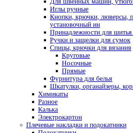
Для швейных машин, утюго
Иглы ручные
Кнопки, крючки, люверсы, 
установочный ин
Принадлежности для шитья 
Ручки и защелки для сумок
Спицы, крючки для вязания
Круговые
Носочные
Прямые
Фурнитура для белья
Шкатулки, органайзеры, кор
Химикаты
Разное
Калька
Электрокартон
Плечевые накладки и подокатники
Подокатники