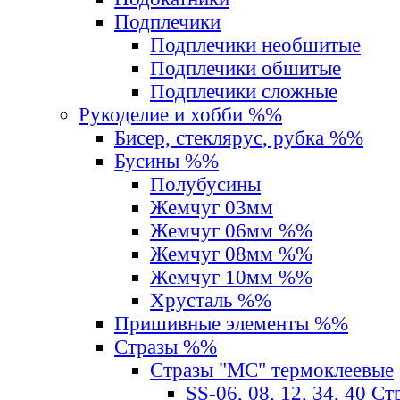
Подплечики
Подплечики необшитые
Подплечики обшитые
Подплечики сложные
Рукоделие и хобби %%
Бисер, стеклярус, рубка %%
Бусины %%
Полубусины
Жемчуг 03мм
Жемчуг 06мм %%
Жемчуг 08мм %%
Жемчуг 10мм %%
Хрусталь %%
Пришивные элементы %%
Стразы %%
Стразы "MС" термоклеевые
SS-06, 08, 12, 34, 40 С