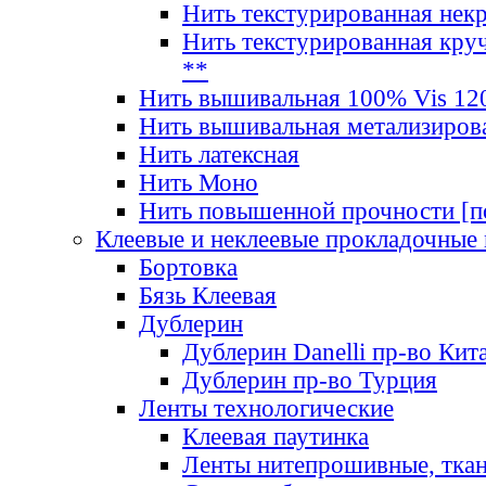
Нить текстурированная нек
Нить текстурированная круч
**
Нить вышивальная 100% Vis 120
Нить вышивальная метализиров
Нить латексная
Нить Моно
Нить повышенной прочности [под
Клеевые и неклеевые прокладочные
Бортовка
Бязь Клеевая
Дублерин
Дублерин Danelli пр-во Кит
Дублерин пр-во Турция
Ленты технологические
Клеевая паутинка
Ленты нитепрошивные, ткан