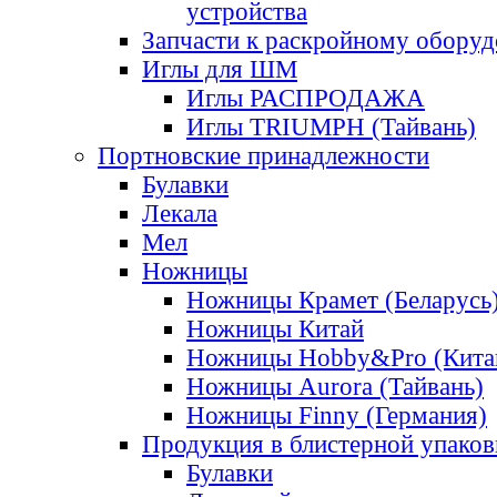
устройства
Запчасти к раскройному обору
Иглы для ШМ
Иглы РАСПРОДАЖА
Иглы TRIUMPH (Тайвань)
Портновские принадлежности
Булавки
Лекала
Мел
Ножницы
Ножницы Крамет (Беларусь
Ножницы Китай
Ножницы Hobby&Pro (Кита
Ножницы Aurora (Тайвань)
Ножницы Finny (Германия)
Продукция в блистерной упаков
Булавки