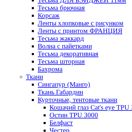
Тесьма ДЛЯ БЭЙДЖЕЙ 11мм
Тесьма брючная
Корсаж
Ленты хлопковые с рисунком
Ленты с принтом ФРАНЦИЯ
Тесьма жаккард
Волна с пайетками
Тесьма декоративная
Тесьма шторная
Бахрома
Ткани
Сингапур (Манго)
Ткань Габардин
Курточные, тентовые ткани
Кошачий глаз Cat's eye TPU
Остин TPU 3000
Белфаст
Честер