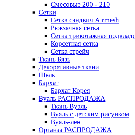
Смесовые 200 - 210
Сетки
Сетка сэндвич Airmesh
Рюкзачная сетка
Сетка трикотажная подклад
Корсетная сетка
Сетка стрейч
Ткань Бязь
Декоративные ткани
Шелк
Бархат
Бархат Корея
Вуаль РАСПРОДАЖА
Ткань Вуаль
Вуаль с детским рисунком
Вуаль-лен
Органза РАСПРОДАЖА