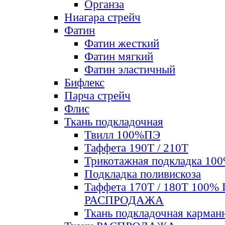
Органза
Ниагара стрейч
Фатин
Фатин жесткий
Фатин мягкий
Фатин элаcтичный
Бифлекс
Парча стрейч
Флис
Ткань подкладочная
Твилл 100%ПЭ
Таффета 190Т / 210Т
Трикотажная подкладка 10
Подкладка поливискоза
Таффета 170Т / 180Т 100%
РАСПРОДАЖА
Ткань подкладочная карман