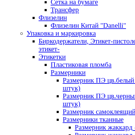
Сетка на бумаге
Трансфер
Флизелин
Флизелин Китай "Danelli"
Упаковка и маркировка
Биркодержатели, Этикет-пистоле
этикет-
Этикетки
Пластиковая пломба
Размерники
Размерник ПЭ цв.белый 
штук)
Размерник ПЭ цв.черны
штук)
Размерник самоклеящи
Размерники тканные
Размерник жаккард 