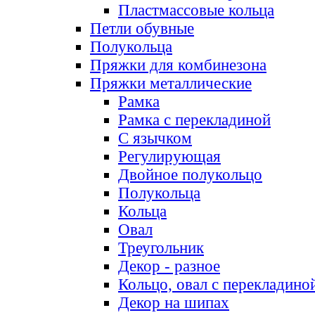
Пластмассовые кольца
Петли обувные
Полукольца
Пряжки для комбинезона
Пряжки металлические
Рамка
Рамка с перекладиной
С язычком
Регулирующая
Двойное полукольцо
Полукольца
Кольца
Овал
Треугольник
Декор - разное
Кольцо, овал с перекладино
Декор на шипах