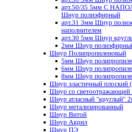
арт.50/35 5мм С НА
Шнур полиэфирный
арт.31 3мм Шнур полиэ
наполнителем
арт.30 5мм Шнур кругл
2мм Шнур полиэфирны
Шнур Полипропиленовый
5мм Шнур полипропил
6мм Шнур полипропил
8мм Шнур полипропил
Шнур эластичный плоский 
Шнур со светоотражающей
Шнур атласный "круглый" 
Шнур метализированный
Шнур Витой
Шнур Акрил
Шнур ПЭ