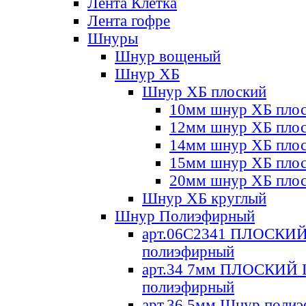
Лента Клетка
Лента гофре
Шнуры
Шнур вощеный
Шнур ХБ
Шнур ХБ плоский
10мм шнур ХБ пло
12мм шнур ХБ пло
14мм шнур ХБ пло
15мм шнур ХБ пло
20мм шнур ХБ пло
Шнур ХБ круглый
Шнур Полиэфирный
арт.06С2341 ПЛОСКИ
полиэфирный
арт.34 7мм ПЛОСКИЙ
полиэфирный
арт.36 5мм Шнур поли