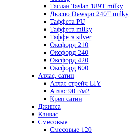
Таслан Taslan 189T milky
Дюспо Dewspo 240T milky
Таффета PU
Таффета milky
Таффета silver
Оксфорд 210
Оксфорд 240
Оксфорд 420
Оксфорд 600
Атлас, сатин
Атлас стрейч LIY
Атлас 90 г/м2
Креп сатин
Джинса
Канвас
Смесовые
Смесовые 120