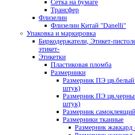
Сетка на бумаге
Трансфер
Флизелин
Флизелин Китай "Danelli"
Упаковка и маркировка
Биркодержатели, Этикет-пистоле
этикет-
Этикетки
Пластиковая пломба
Размерники
Размерник ПЭ цв.белый 
штук)
Размерник ПЭ цв.черны
штук)
Размерник самоклеящи
Размерники тканные
Размерник жаккард 