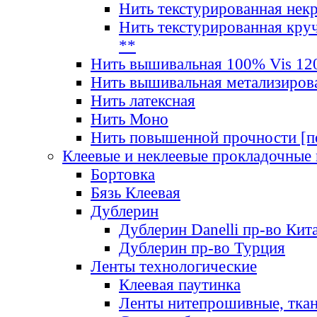
Нить текстурированная нек
Нить текстурированная круч
**
Нить вышивальная 100% Vis 120
Нить вышивальная метализиров
Нить латексная
Нить Моно
Нить повышенной прочности [под
Клеевые и неклеевые прокладочные
Бортовка
Бязь Клеевая
Дублерин
Дублерин Danelli пр-во Кит
Дублерин пр-во Турция
Ленты технологические
Клеевая паутинка
Ленты нитепрошивные, ткан