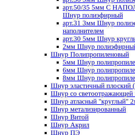
арт.50/35 5мм С НА
Шнур полиэфирный
арт.31 3мм Шнур полиэ
наполнителем
арт.30 5мм Шнур кругл
2мм Шнур полиэфирны
Шнур Полипропиленовый
5мм Шнур полипропил
6мм Шнур полипропил
8мм Шнур полипропил
Шнур эластичный плоский 
Шнур со светоотражающей
Шнур атласный "круглый" 
Шнур метализированный
Шнур Витой
Шнур Акрил
Шнур ПЭ