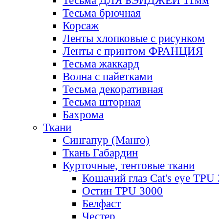
Тесьма ДЛЯ БЭЙДЖЕЙ 11мм
Тесьма брючная
Корсаж
Ленты хлопковые с рисунком
Ленты с принтом ФРАНЦИЯ
Тесьма жаккард
Волна с пайетками
Тесьма декоративная
Тесьма шторная
Бахрома
Ткани
Сингапур (Манго)
Ткань Габардин
Курточные, тентовые ткани
Кошачий глаз Cat's eye TPU
Остин TPU 3000
Белфаст
Честер