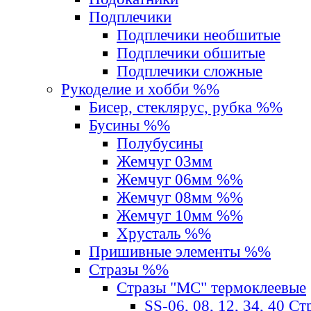
Подплечики
Подплечики необшитые
Подплечики обшитые
Подплечики сложные
Рукоделие и хобби %%
Бисер, стеклярус, рубка %%
Бусины %%
Полубусины
Жемчуг 03мм
Жемчуг 06мм %%
Жемчуг 08мм %%
Жемчуг 10мм %%
Хрусталь %%
Пришивные элементы %%
Стразы %%
Стразы "MС" термоклеевые
SS-06, 08, 12, 34, 40 С