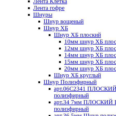
Лента Клетка
Лента гофре
Шнуры
Шнур вощеный
Шнур ХБ
Шнур ХБ плоский
10мм шнур ХБ пло
12мм шнур ХБ пло
14мм шнур ХБ пло
15мм шнур ХБ пло
20мм шнур ХБ пло
Шнур ХБ круглый
Шнур Полиэфирный
арт.06С2341 ПЛОСКИ
полиэфирный
арт.34 7мм ПЛОСКИЙ
полиэфирный
арт.36 5мм Шнур поли