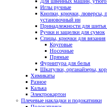
Для швейных машин, утюго
Иглы ручные
Кнопки, крючки, люверсы, 
установочный ин
Принадлежности для шитья 
Ручки и защелки для сумок
Спицы, крючки для вязания
Круговые
Носочные
Прямые
Фурнитура для белья
Шкатулки, органайзеры, кор
Химикаты
Разное
Калька
Электрокартон
Плечевые накладки и подокатники
Подокатники