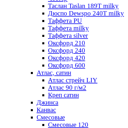
Таслан Taslan 189T milky
Дюспо Dewspo 240T milky
Таффета PU
Таффета milky
Таффета silver
Оксфорд 210
Оксфорд 240
Оксфорд 420
Оксфорд 600
Атлас, сатин
Атлас стрейч LIY
Атлас 90 г/м2
Креп сатин
Джинса
Канвас
Смесовые
Смесовые 120