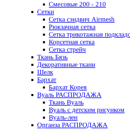
Смесовые 200 - 210
Сетки
Сетка сэндвич Airmesh
Рюкзачная сетка
Сетка трикотажная подклад
Корсетная сетка
Сетка стрейч
Ткань Бязь
Декоративные ткани
Шелк
Бархат
Бархат Корея
Вуаль РАСПРОДАЖА
Ткань Вуаль
Вуаль с детским рисунком
Вуаль-лен
Органза РАСПРОДАЖА