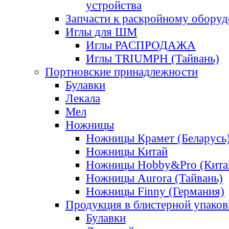
устройства
Запчасти к раскройному обору
Иглы для ШМ
Иглы РАСПРОДАЖА
Иглы TRIUMPH (Тайвань)
Портновские принадлежности
Булавки
Лекала
Мел
Ножницы
Ножницы Крамет (Беларусь
Ножницы Китай
Ножницы Hobby&Pro (Кита
Ножницы Aurora (Тайвань)
Ножницы Finny (Германия)
Продукция в блистерной упаков
Булавки