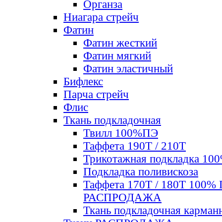
Органза
Ниагара стрейч
Фатин
Фатин жесткий
Фатин мягкий
Фатин элаcтичный
Бифлекс
Парча стрейч
Флис
Ткань подкладочная
Твилл 100%ПЭ
Таффета 190Т / 210Т
Трикотажная подкладка 10
Подкладка поливискоза
Таффета 170Т / 180Т 100%
РАСПРОДАЖА
Ткань подкладочная карман