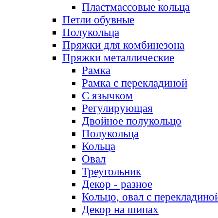
Пластмассовые кольца
Петли обувные
Полукольца
Пряжки для комбинезона
Пряжки металлические
Рамка
Рамка с перекладиной
С язычком
Регулирующая
Двойное полукольцо
Полукольца
Кольца
Овал
Треугольник
Декор - разное
Кольцо, овал с перекладино
Декор на шипах