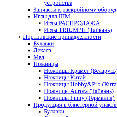
устройства
Запчасти к раскройному обору
Иглы для ШМ
Иглы РАСПРОДАЖА
Иглы TRIUMPH (Тайвань)
Портновские принадлежности
Булавки
Лекала
Мел
Ножницы
Ножницы Крамет (Беларусь
Ножницы Китай
Ножницы Hobby&Pro (Кита
Ножницы Aurora (Тайвань)
Ножницы Finny (Германия)
Продукция в блистерной упаков
Булавки