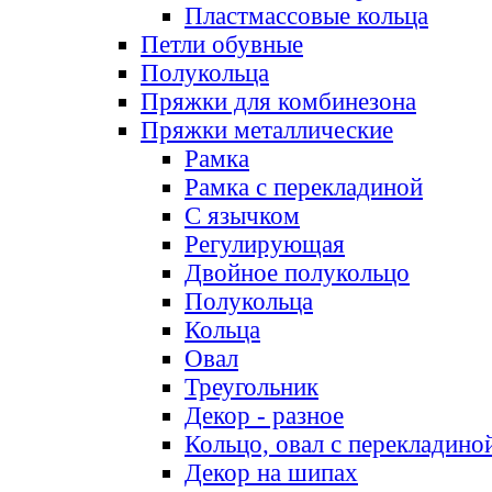
Пластмассовые кольца
Петли обувные
Полукольца
Пряжки для комбинезона
Пряжки металлические
Рамка
Рамка с перекладиной
С язычком
Регулирующая
Двойное полукольцо
Полукольца
Кольца
Овал
Треугольник
Декор - разное
Кольцо, овал с перекладино
Декор на шипах