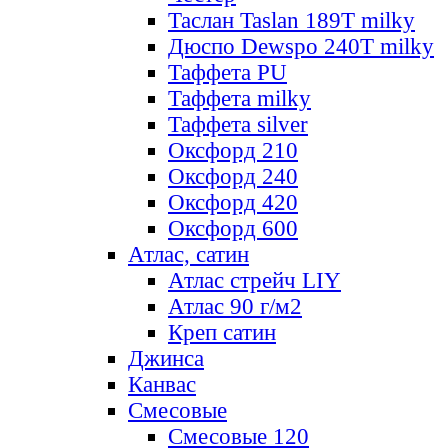
Таслан Taslan 189T milky
Дюспо Dewspo 240T milky
Таффета PU
Таффета milky
Таффета silver
Оксфорд 210
Оксфорд 240
Оксфорд 420
Оксфорд 600
Атлас, сатин
Атлас стрейч LIY
Атлас 90 г/м2
Креп сатин
Джинса
Канвас
Смесовые
Смесовые 120