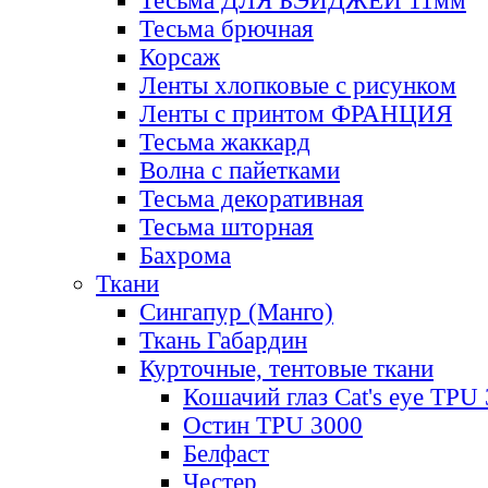
Тесьма ДЛЯ БЭЙДЖЕЙ 11мм
Тесьма брючная
Корсаж
Ленты хлопковые с рисунком
Ленты с принтом ФРАНЦИЯ
Тесьма жаккард
Волна с пайетками
Тесьма декоративная
Тесьма шторная
Бахрома
Ткани
Сингапур (Манго)
Ткань Габардин
Курточные, тентовые ткани
Кошачий глаз Cat's eye TPU
Остин TPU 3000
Белфаст
Честер