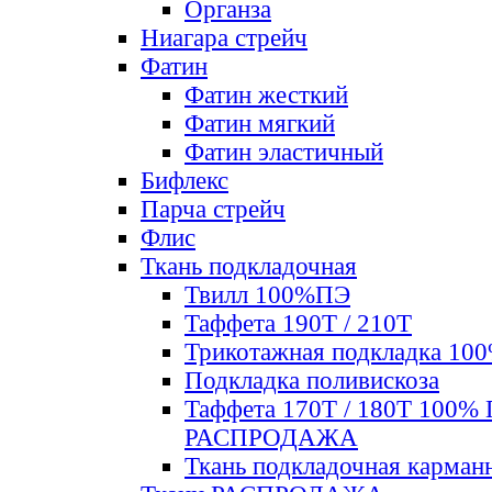
Органза
Ниагара стрейч
Фатин
Фатин жесткий
Фатин мягкий
Фатин элаcтичный
Бифлекс
Парча стрейч
Флис
Ткань подкладочная
Твилл 100%ПЭ
Таффета 190Т / 210Т
Трикотажная подкладка 10
Подкладка поливискоза
Таффета 170Т / 180Т 100%
РАСПРОДАЖА
Ткань подкладочная карман