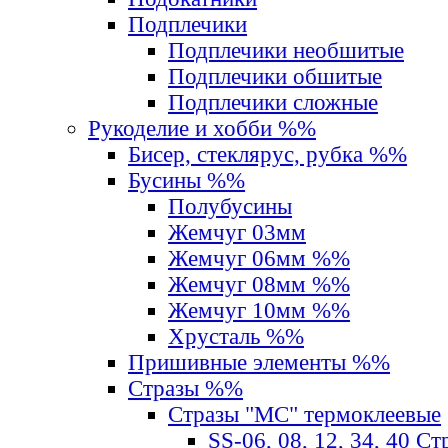
Подплечики
Подплечики необшитые
Подплечики обшитые
Подплечики сложные
Рукоделие и хобби %%
Бисер, стеклярус, рубка %%
Бусины %%
Полубусины
Жемчуг 03мм
Жемчуг 06мм %%
Жемчуг 08мм %%
Жемчуг 10мм %%
Хрусталь %%
Пришивные элементы %%
Стразы %%
Стразы "MС" термоклеевые
SS-06, 08, 12, 34, 40 С