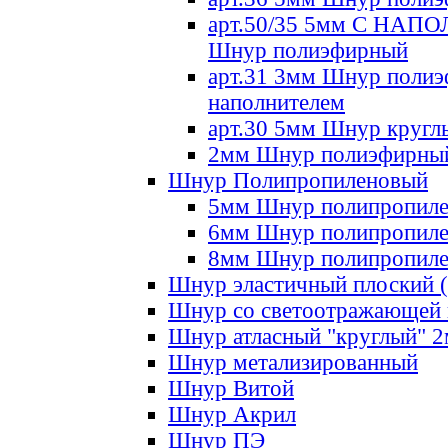
арт.50/35 5мм С НА
Шнур полиэфирный
арт.31 3мм Шнур полиэ
наполнителем
арт.30 5мм Шнур кругл
2мм Шнур полиэфирны
Шнур Полипропиленовый
5мм Шнур полипропил
6мм Шнур полипропил
8мм Шнур полипропил
Шнур эластичный плоский 
Шнур со светоотражающей
Шнур атласный "круглый" 
Шнур метализированный
Шнур Витой
Шнур Акрил
Шнур ПЭ