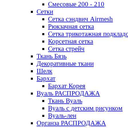
Смесовые 200 - 210
Сетки
Сетка сэндвич Airmesh
Рюкзачная сетка
Сетка трикотажная подклад
Корсетная сетка
Сетка стрейч
Ткань Бязь
Декоративные ткани
Шелк
Бархат
Бархат Корея
Вуаль РАСПРОДАЖА
Ткань Вуаль
Вуаль с детским рисунком
Вуаль-лен
Органза РАСПРОДАЖА