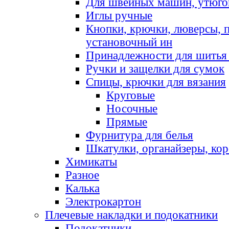
Для швейных машин, утюго
Иглы ручные
Кнопки, крючки, люверсы, 
установочный ин
Принадлежности для шитья 
Ручки и защелки для сумок
Спицы, крючки для вязания
Круговые
Носочные
Прямые
Фурнитура для белья
Шкатулки, органайзеры, кор
Химикаты
Разное
Калька
Электрокартон
Плечевые накладки и подокатники
Подокатники