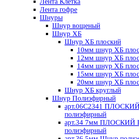
Лента Клетка
Лента гофре
Шнуры
Шнур вощеный
Шнур ХБ
Шнур ХБ плоский
10мм шнур ХБ пло
12мм шнур ХБ пло
14мм шнур ХБ пло
15мм шнур ХБ пло
20мм шнур ХБ пло
Шнур ХБ круглый
Шнур Полиэфирный
арт.06С2341 ПЛОСКИ
полиэфирный
арт.34 7мм ПЛОСКИЙ
полиэфирный
арт.36 5мм Шнур поли