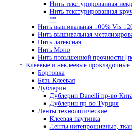
Нить текстурированная нек
Нить текстурированная круч
**
Нить вышивальная 100% Vis 120
Нить вышивальная метализиров
Нить латексная
Нить Моно
Нить повышенной прочности [под
Клеевые и неклеевые прокладочные
Бортовка
Бязь Клеевая
Дублерин
Дублерин Danelli пр-во Кит
Дублерин пр-во Турция
Ленты технологические
Клеевая паутинка
Ленты нитепрошивные, ткан