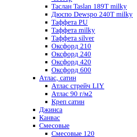
Таслан Taslan 189T milky
Дюспо Dewspo 240T milky
Таффета PU
Таффета milky
Таффета silver
Оксфорд 210
Оксфорд 240
Оксфорд 420
Оксфорд 600
Атлас, сатин
Атлас стрейч LIY
Атлас 90 г/м2
Креп сатин
Джинса
Канвас
Смесовые
Смесовые 120