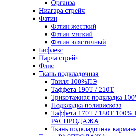
Органза
Ниагара стрейч
Фатин
Фатин жесткий
Фатин мягкий
Фатин элаcтичный
Бифлекс
Парча стрейч
Флис
Ткань подкладочная
Твилл 100%ПЭ
Таффета 190Т / 210Т
Трикотажная подкладка 10
Подкладка поливискоза
Таффета 170Т / 180Т 100%
РАСПРОДАЖА
Ткань подкладочная карман