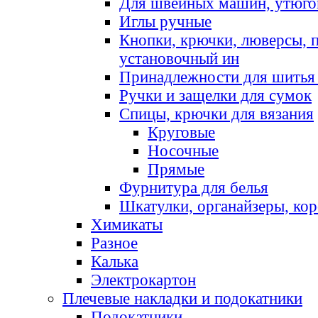
Для швейных машин, утюго
Иглы ручные
Кнопки, крючки, люверсы, 
установочный ин
Принадлежности для шитья 
Ручки и защелки для сумок
Спицы, крючки для вязания
Круговые
Носочные
Прямые
Фурнитура для белья
Шкатулки, органайзеры, кор
Химикаты
Разное
Калька
Электрокартон
Плечевые накладки и подокатники
Подокатники