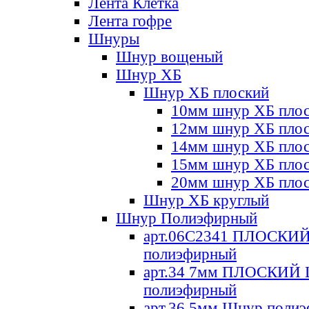
Лента Клетка
Лента гофре
Шнуры
Шнур вощеный
Шнур ХБ
Шнур ХБ плоский
10мм шнур ХБ пло
12мм шнур ХБ пло
14мм шнур ХБ пло
15мм шнур ХБ пло
20мм шнур ХБ пло
Шнур ХБ круглый
Шнур Полиэфирный
арт.06С2341 ПЛОСКИ
полиэфирный
арт.34 7мм ПЛОСКИЙ
полиэфирный
арт.36 5мм Шнур поли