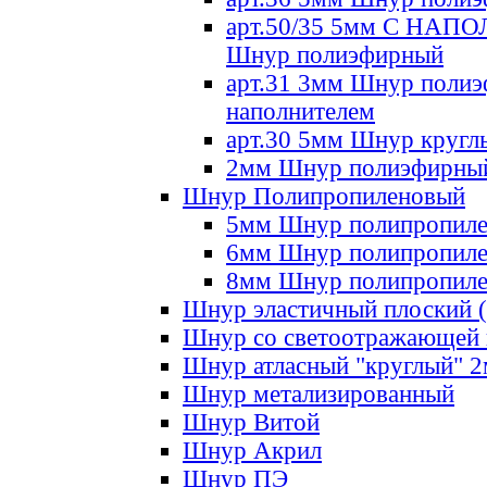
арт.50/35 5мм С НА
Шнур полиэфирный
арт.31 3мм Шнур полиэ
наполнителем
арт.30 5мм Шнур кругл
2мм Шнур полиэфирны
Шнур Полипропиленовый
5мм Шнур полипропил
6мм Шнур полипропил
8мм Шнур полипропил
Шнур эластичный плоский 
Шнур со светоотражающей
Шнур атласный "круглый" 
Шнур метализированный
Шнур Витой
Шнур Акрил
Шнур ПЭ