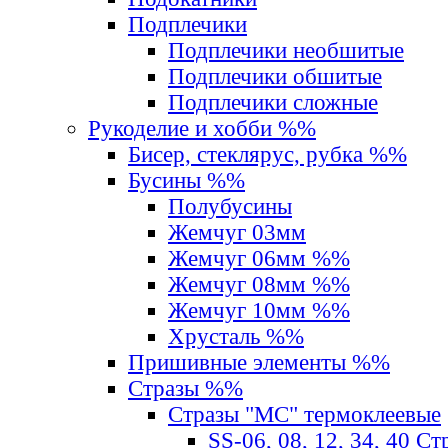
Подплечики
Подплечики необшитые
Подплечики обшитые
Подплечики сложные
Рукоделие и хобби %%
Бисер, стеклярус, рубка %%
Бусины %%
Полубусины
Жемчуг 03мм
Жемчуг 06мм %%
Жемчуг 08мм %%
Жемчуг 10мм %%
Хрусталь %%
Пришивные элементы %%
Стразы %%
Стразы "MС" термоклеевые
SS-06, 08, 12, 34, 40 С