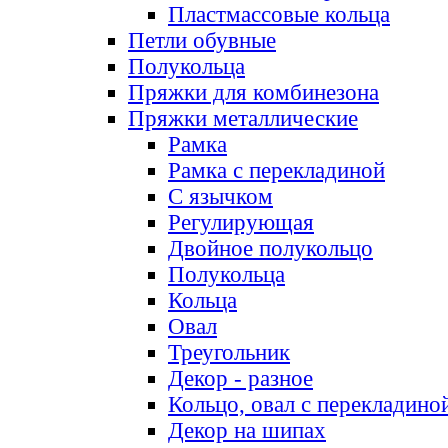
Пластмассовые кольца
Петли обувные
Полукольца
Пряжки для комбинезона
Пряжки металлические
Рамка
Рамка с перекладиной
С язычком
Регулирующая
Двойное полукольцо
Полукольца
Кольца
Овал
Треугольник
Декор - разное
Кольцо, овал с перекладино
Декор на шипах