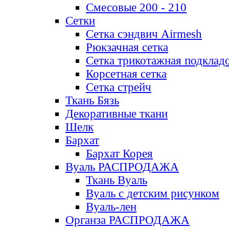
Смесовые 200 - 210
Сетки
Сетка сэндвич Airmesh
Рюкзачная сетка
Сетка трикотажная подклад
Корсетная сетка
Сетка стрейч
Ткань Бязь
Декоративные ткани
Шелк
Бархат
Бархат Корея
Вуаль РАСПРОДАЖА
Ткань Вуаль
Вуаль с детским рисунком
Вуаль-лен
Органза РАСПРОДАЖА