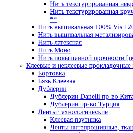
Нить текстурированная нек
Нить текстурированная круч
**
Нить вышивальная 100% Vis 120
Нить вышивальная метализиров
Нить латексная
Нить Моно
Нить повышенной прочности [под
Клеевые и неклеевые прокладочные
Бортовка
Бязь Клеевая
Дублерин
Дублерин Danelli пр-во Кит
Дублерин пр-во Турция
Ленты технологические
Клеевая паутинка
Ленты нитепрошивные, ткан