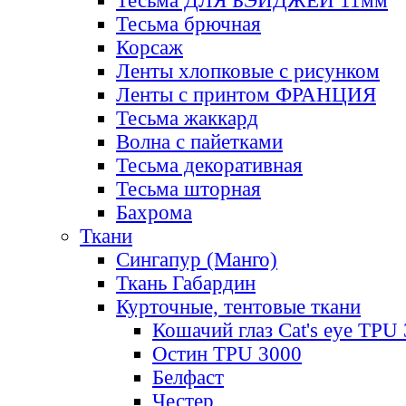
Тесьма ДЛЯ БЭЙДЖЕЙ 11мм
Тесьма брючная
Корсаж
Ленты хлопковые с рисунком
Ленты с принтом ФРАНЦИЯ
Тесьма жаккард
Волна с пайетками
Тесьма декоративная
Тесьма шторная
Бахрома
Ткани
Сингапур (Манго)
Ткань Габардин
Курточные, тентовые ткани
Кошачий глаз Cat's eye TPU
Остин TPU 3000
Белфаст
Честер