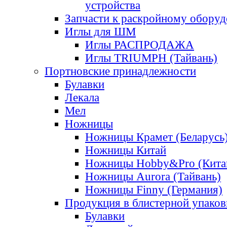
устройства
Запчасти к раскройному обору
Иглы для ШМ
Иглы РАСПРОДАЖА
Иглы TRIUMPH (Тайвань)
Портновские принадлежности
Булавки
Лекала
Мел
Ножницы
Ножницы Крамет (Беларусь
Ножницы Китай
Ножницы Hobby&Pro (Кита
Ножницы Aurora (Тайвань)
Ножницы Finny (Германия)
Продукция в блистерной упаков
Булавки