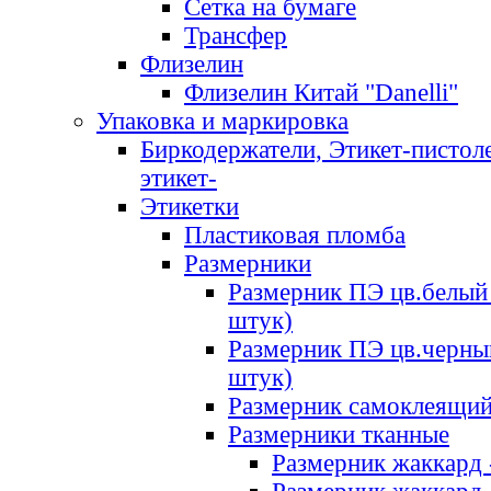
Сетка на бумаге
Трансфер
Флизелин
Флизелин Китай "Danelli"
Упаковка и маркировка
Биркодержатели, Этикет-пистоле
этикет-
Этикетки
Пластиковая пломба
Размерники
Размерник ПЭ цв.белый 
штук)
Размерник ПЭ цв.черны
штук)
Размерник самоклеящи
Размерники тканные
Размерник жаккард 