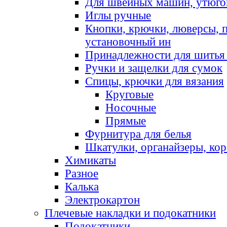
Для швейных машин, утюго
Иглы ручные
Кнопки, крючки, люверсы, 
установочный ин
Принадлежности для шитья 
Ручки и защелки для сумок
Спицы, крючки для вязания
Круговые
Носочные
Прямые
Фурнитура для белья
Шкатулки, органайзеры, кор
Химикаты
Разное
Калька
Электрокартон
Плечевые накладки и подокатники
Подокатники