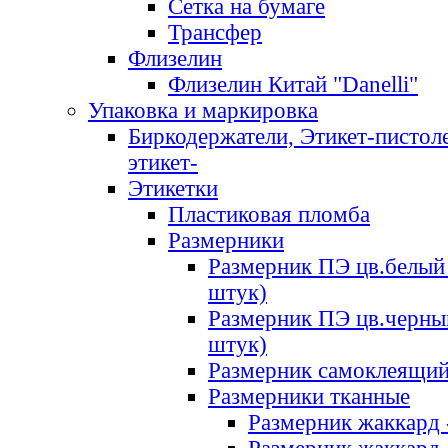
Сетка на бумаге
Трансфер
Флизелин
Флизелин Китай "Danelli"
Упаковка и маркировка
Биркодержатели, Этикет-пистоле
этикет-
Этикетки
Пластиковая пломба
Размерники
Размерник ПЭ цв.белый 
штук)
Размерник ПЭ цв.черны
штук)
Размерник самоклеящи
Размерники тканные
Размерник жаккард 