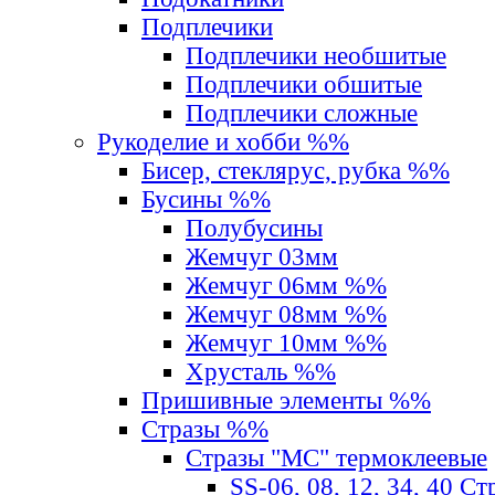
Подплечики
Подплечики необшитые
Подплечики обшитые
Подплечики сложные
Рукоделие и хобби %%
Бисер, стеклярус, рубка %%
Бусины %%
Полубусины
Жемчуг 03мм
Жемчуг 06мм %%
Жемчуг 08мм %%
Жемчуг 10мм %%
Хрусталь %%
Пришивные элементы %%
Стразы %%
Стразы "MС" термоклеевые
SS-06, 08, 12, 34, 40 С