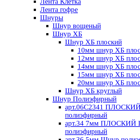
Лента Клетка
Лента гофре
Шнуры
Шнур вощеный
Шнур ХБ
Шнур ХБ плоский
10мм шнур ХБ пло
12мм шнур ХБ пло
14мм шнур ХБ пло
15мм шнур ХБ пло
20мм шнур ХБ пло
Шнур ХБ круглый
Шнур Полиэфирный
арт.06С2341 ПЛОСКИ
полиэфирный
арт.34 7мм ПЛОСКИЙ
полиэфирный
арт.36 5мм Шнур поли