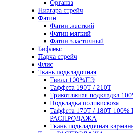
Органза
Ниагара стрейч
Фатин
Фатин жесткий
Фатин мягкий
Фатин элаcтичный
Бифлекс
Парча стрейч
Флис
Ткань подкладочная
Твилл 100%ПЭ
Таффета 190Т / 210Т
Трикотажная подкладка 10
Подкладка поливискоза
Таффета 170Т / 180Т 100%
РАСПРОДАЖА
Ткань подкладочная карман