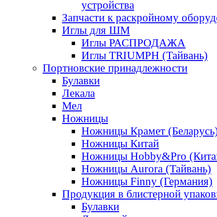
устройства
Запчасти к раскройному обору
Иглы для ШМ
Иглы РАСПРОДАЖА
Иглы TRIUMPH (Тайвань)
Портновские принадлежности
Булавки
Лекала
Мел
Ножницы
Ножницы Крамет (Беларусь
Ножницы Китай
Ножницы Hobby&Pro (Кита
Ножницы Aurora (Тайвань)
Ножницы Finny (Германия)
Продукция в блистерной упаков
Булавки