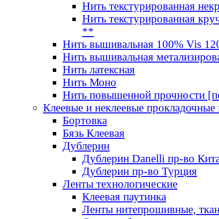
Нить текстурированная нек
Нить текстурированная круч
**
Нить вышивальная 100% Vis 120
Нить вышивальная метализиров
Нить латексная
Нить Моно
Нить повышенной прочности [под
Клеевые и неклеевые прокладочные
Бортовка
Бязь Клеевая
Дублерин
Дублерин Danelli пр-во Кит
Дублерин пр-во Турция
Ленты технологические
Клеевая паутинка
Ленты нитепрошивные, ткан