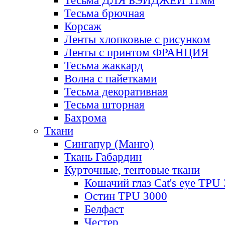
Тесьма ДЛЯ БЭЙДЖЕЙ 11мм
Тесьма брючная
Корсаж
Ленты хлопковые с рисунком
Ленты с принтом ФРАНЦИЯ
Тесьма жаккард
Волна с пайетками
Тесьма декоративная
Тесьма шторная
Бахрома
Ткани
Сингапур (Манго)
Ткань Габардин
Курточные, тентовые ткани
Кошачий глаз Cat's eye TPU
Остин TPU 3000
Белфаст
Честер