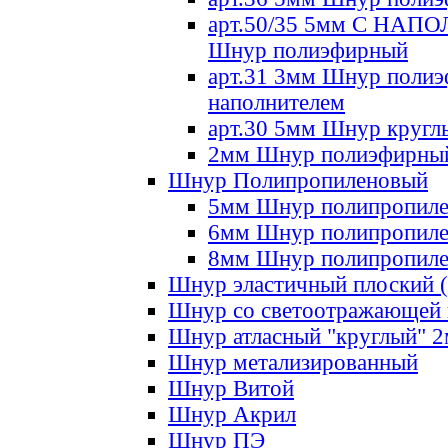
арт.50/35 5мм С НА
Шнур полиэфирный
арт.31 3мм Шнур полиэ
наполнителем
арт.30 5мм Шнур кругл
2мм Шнур полиэфирны
Шнур Полипропиленовый
5мм Шнур полипропил
6мм Шнур полипропил
8мм Шнур полипропил
Шнур эластичный плоский 
Шнур со светоотражающей
Шнур атласный "круглый" 
Шнур метализированный
Шнур Витой
Шнур Акрил
Шнур ПЭ