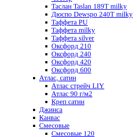
Таслан Taslan 189T milky
Дюспо Dewspo 240T milky
Таффета PU
Таффета milky
Таффета silver
Оксфорд 210
Оксфорд 240
Оксфорд 420
Оксфорд 600
Атлас, сатин
Атлас стрейч LIY
Атлас 90 г/м2
Креп сатин
Джинса
Канвас
Смесовые
Смесовые 120