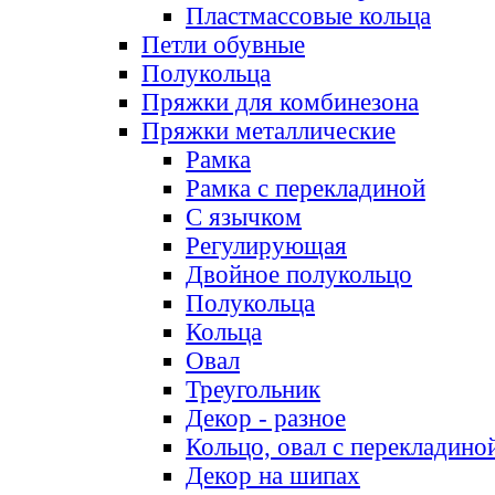
Пластмассовые кольца
Петли обувные
Полукольца
Пряжки для комбинезона
Пряжки металлические
Рамка
Рамка с перекладиной
С язычком
Регулирующая
Двойное полукольцо
Полукольца
Кольца
Овал
Треугольник
Декор - разное
Кольцо, овал с перекладино
Декор на шипах