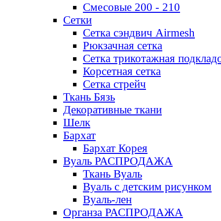
Смесовые 200 - 210
Сетки
Сетка сэндвич Airmesh
Рюкзачная сетка
Сетка трикотажная подклад
Корсетная сетка
Сетка стрейч
Ткань Бязь
Декоративные ткани
Шелк
Бархат
Бархат Корея
Вуаль РАСПРОДАЖА
Ткань Вуаль
Вуаль с детским рисунком
Вуаль-лен
Органза РАСПРОДАЖА