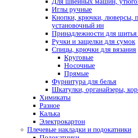
Для швейных машин, утюго
Иглы ручные
Кнопки, крючки, люверсы, 
установочный ин
Принадлежности для шитья 
Ручки и защелки для сумок
Спицы, крючки для вязания
Круговые
Носочные
Прямые
Фурнитура для белья
Шкатулки, органайзеры, кор
Химикаты
Разное
Калька
Электрокартон
Плечевые накладки и подокатники
Подокатники