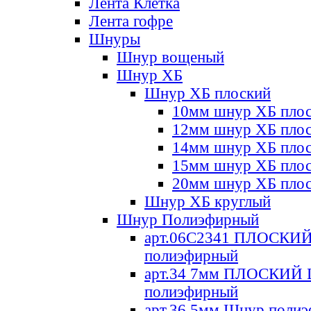
Лента Клетка
Лента гофре
Шнуры
Шнур вощеный
Шнур ХБ
Шнур ХБ плоский
10мм шнур ХБ пло
12мм шнур ХБ пло
14мм шнур ХБ пло
15мм шнур ХБ пло
20мм шнур ХБ пло
Шнур ХБ круглый
Шнур Полиэфирный
арт.06С2341 ПЛОСКИ
полиэфирный
арт.34 7мм ПЛОСКИЙ
полиэфирный
арт.36 5мм Шнур поли