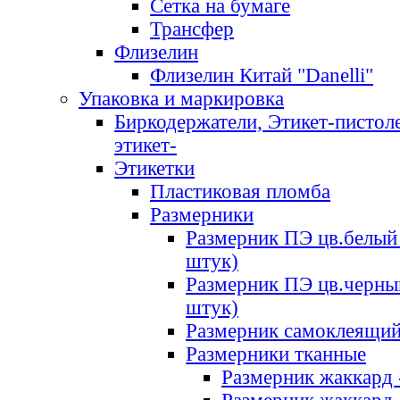
Сетка на бумаге
Трансфер
Флизелин
Флизелин Китай "Danelli"
Упаковка и маркировка
Биркодержатели, Этикет-пистоле
этикет-
Этикетки
Пластиковая пломба
Размерники
Размерник ПЭ цв.белый 
штук)
Размерник ПЭ цв.черны
штук)
Размерник самоклеящи
Размерники тканные
Размерник жаккард 