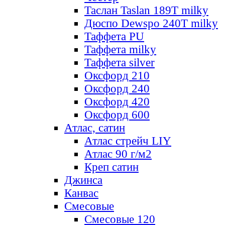
Таслан Taslan 189T milky
Дюспо Dewspo 240T milky
Таффета PU
Таффета milky
Таффета silver
Оксфорд 210
Оксфорд 240
Оксфорд 420
Оксфорд 600
Атлас, сатин
Атлас стрейч LIY
Атлас 90 г/м2
Креп сатин
Джинса
Канвас
Смесовые
Смесовые 120