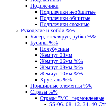
Подплечики
Подплечики необшитые
Подплечики обшитые
Подплечики сложные
Рукоделие и хобби %%
Бисер, стеклярус, рубка %%
Бусины %%
Полубусины
Жемчуг 03мм
Жемчуг 06мм %%
Жемчуг 08мм %%
Жемчуг 10мм %%
Хрусталь %%
Пришивные элементы %%
Стразы %%
Стразы "MС" термоклеевые
SS-06, 08, 12, 34, 40 С