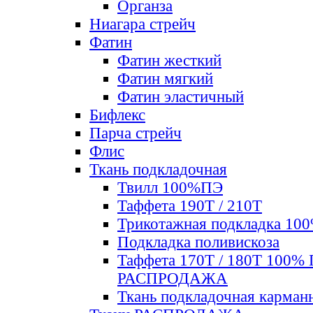
Органза
Ниагара стрейч
Фатин
Фатин жесткий
Фатин мягкий
Фатин элаcтичный
Бифлекс
Парча стрейч
Флис
Ткань подкладочная
Твилл 100%ПЭ
Таффета 190Т / 210Т
Трикотажная подкладка 10
Подкладка поливискоза
Таффета 170Т / 180Т 100%
РАСПРОДАЖА
Ткань подкладочная карман