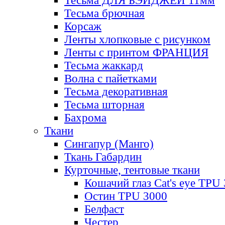
Тесьма ДЛЯ БЭЙДЖЕЙ 11мм
Тесьма брючная
Корсаж
Ленты хлопковые с рисунком
Ленты с принтом ФРАНЦИЯ
Тесьма жаккард
Волна с пайетками
Тесьма декоративная
Тесьма шторная
Бахрома
Ткани
Сингапур (Манго)
Ткань Габардин
Курточные, тентовые ткани
Кошачий глаз Cat's eye TPU
Остин TPU 3000
Белфаст
Честер