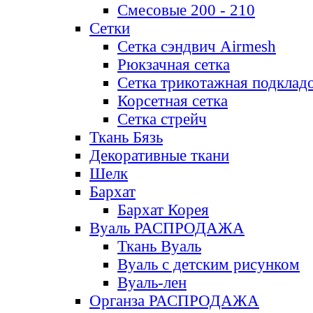
Смесовые 200 - 210
Сетки
Сетка сэндвич Airmesh
Рюкзачная сетка
Сетка трикотажная подклад
Корсетная сетка
Сетка стрейч
Ткань Бязь
Декоративные ткани
Шелк
Бархат
Бархат Корея
Вуаль РАСПРОДАЖА
Ткань Вуаль
Вуаль с детским рисунком
Вуаль-лен
Органза РАСПРОДАЖА