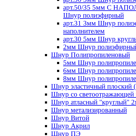
арт.50/35 5мм С НА
Шнур полиэфирный
арт.31 3мм Шнур полиэ
наполнителем
арт.30 5мм Шнур кругл
2мм Шнур полиэфирны
Шнур Полипропиленовый
5мм Шнур полипропил
6мм Шнур полипропил
8мм Шнур полипропил
Шнур эластичный плоский 
Шнур со светоотражающей
Шнур атласный "круглый" 
Шнур метализированный
Шнур Витой
Шнур Акрил
Шнур ПЭ