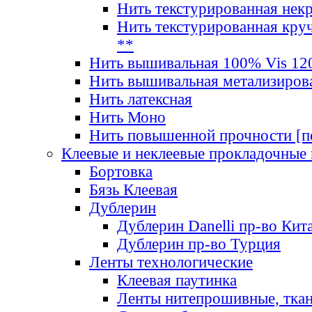
Нить текстурированная нек
Нить текстурированная круч
**
Нить вышивальная 100% Vis 120
Нить вышивальная метализиров
Нить латексная
Нить Моно
Нить повышенной прочности [под
Клеевые и неклеевые прокладочные
Бортовка
Бязь Клеевая
Дублерин
Дублерин Danelli пр-во Кит
Дублерин пр-во Турция
Ленты технологические
Клеевая паутинка
Ленты нитепрошивные, ткан