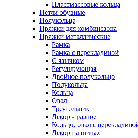
Пластмассовые кольца
Петли обувные
Полукольца
Пряжки для комбинезона
Пряжки металлические
Рамка
Рамка с перекладиной
С язычком
Регулирующая
Двойное полукольцо
Полукольца
Кольца
Овал
Треугольник
Декор - разное
Кольцо, овал с перекладино
Декор на шипах