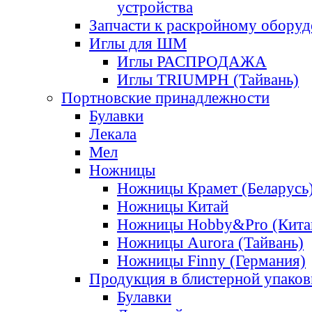
устройства
Запчасти к раскройному обору
Иглы для ШМ
Иглы РАСПРОДАЖА
Иглы TRIUMPH (Тайвань)
Портновские принадлежности
Булавки
Лекала
Мел
Ножницы
Ножницы Крамет (Беларусь
Ножницы Китай
Ножницы Hobby&Pro (Кита
Ножницы Aurora (Тайвань)
Ножницы Finny (Германия)
Продукция в блистерной упаков
Булавки