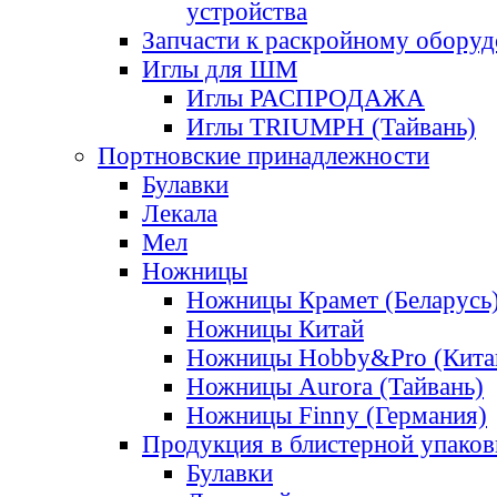
устройства
Запчасти к раскройному обору
Иглы для ШМ
Иглы РАСПРОДАЖА
Иглы TRIUMPH (Тайвань)
Портновские принадлежности
Булавки
Лекала
Мел
Ножницы
Ножницы Крамет (Беларусь
Ножницы Китай
Ножницы Hobby&Pro (Кита
Ножницы Aurora (Тайвань)
Ножницы Finny (Германия)
Продукция в блистерной упаков
Булавки