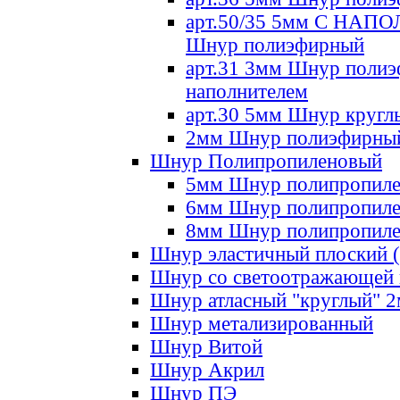
арт.50/35 5мм С НА
Шнур полиэфирный
арт.31 3мм Шнур полиэ
наполнителем
арт.30 5мм Шнур кругл
2мм Шнур полиэфирны
Шнур Полипропиленовый
5мм Шнур полипропил
6мм Шнур полипропил
8мм Шнур полипропил
Шнур эластичный плоский 
Шнур со светоотражающей
Шнур атласный "круглый" 
Шнур метализированный
Шнур Витой
Шнур Акрил
Шнур ПЭ