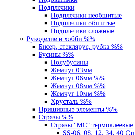
Подплечики
Подплечики необшитые
Подплечики обшитые
Подплечики сложные
Рукоделие и хобби %%
Бисер, стеклярус, рубка %%
Бусины %%
Полубусины
Жемчуг 03мм
Жемчуг 06мм %%
Жемчуг 08мм %%
Жемчуг 10мм %%
Хрусталь %%
Пришивные элементы %%
Стразы %%
Стразы "MС" термоклеевые
SS-06, 08, 12, 34, 40 С