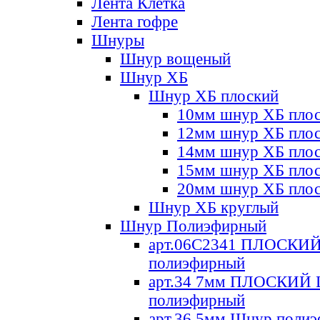
Лента Клетка
Лента гофре
Шнуры
Шнур вощеный
Шнур ХБ
Шнур ХБ плоский
10мм шнур ХБ пло
12мм шнур ХБ пло
14мм шнур ХБ пло
15мм шнур ХБ пло
20мм шнур ХБ пло
Шнур ХБ круглый
Шнур Полиэфирный
арт.06С2341 ПЛОСКИ
полиэфирный
арт.34 7мм ПЛОСКИЙ
полиэфирный
арт.36 5мм Шнур поли