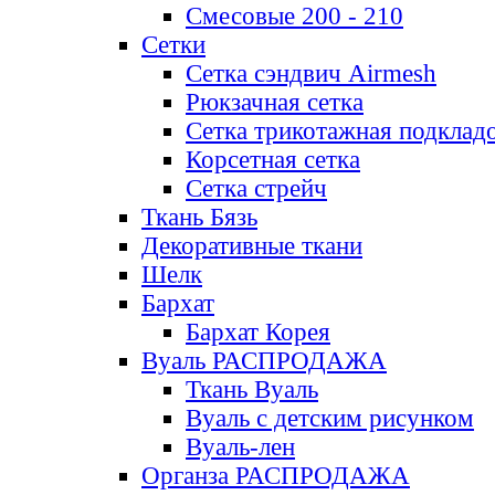
Смесовые 200 - 210
Сетки
Сетка сэндвич Airmesh
Рюкзачная сетка
Сетка трикотажная подклад
Корсетная сетка
Сетка стрейч
Ткань Бязь
Декоративные ткани
Шелк
Бархат
Бархат Корея
Вуаль РАСПРОДАЖА
Ткань Вуаль
Вуаль с детским рисунком
Вуаль-лен
Органза РАСПРОДАЖА