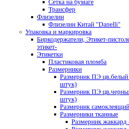
Сетка на бумаге
Трансфер
Флизелин
Флизелин Китай "Danelli"
Упаковка и маркировка
Биркодержатели, Этикет-пистоле
этикет-
Этикетки
Пластиковая пломба
Размерники
Размерник ПЭ цв.белый 
штук)
Размерник ПЭ цв.черны
штук)
Размерник самоклеящи
Размерники тканные
Размерник жаккард 