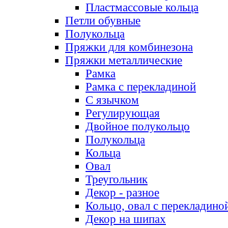
Пластмассовые кольца
Петли обувные
Полукольца
Пряжки для комбинезона
Пряжки металлические
Рамка
Рамка с перекладиной
С язычком
Регулирующая
Двойное полукольцо
Полукольца
Кольца
Овал
Треугольник
Декор - разное
Кольцо, овал с перекладино
Декор на шипах