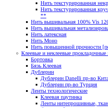
Нить текстурированная нек
Нить текстурированная круч
**
Нить вышивальная 100% Vis 120
Нить вышивальная метализиров
Нить латексная
Нить Моно
Нить повышенной прочности [под
Клеевые и неклеевые прокладочные
Бортовка
Бязь Клеевая
Дублерин
Дублерин Danelli пр-во Кит
Дублерин пр-во Турция
Ленты технологические
Клеевая паутинка
Ленты нитепрошивные, ткан