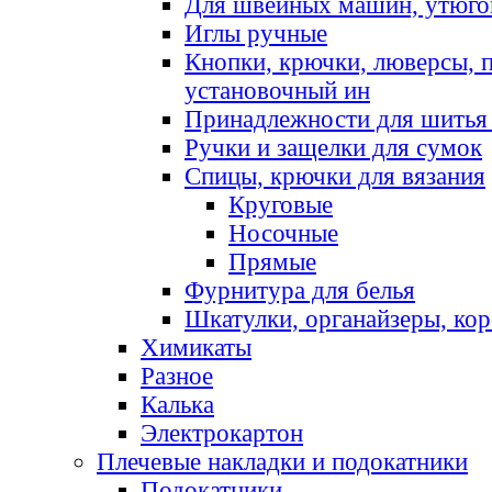
Для швейных машин, утюго
Иглы ручные
Кнопки, крючки, люверсы, 
установочный ин
Принадлежности для шитья 
Ручки и защелки для сумок
Спицы, крючки для вязания
Круговые
Носочные
Прямые
Фурнитура для белья
Шкатулки, органайзеры, кор
Химикаты
Разное
Калька
Электрокартон
Плечевые накладки и подокатники
Подокатники