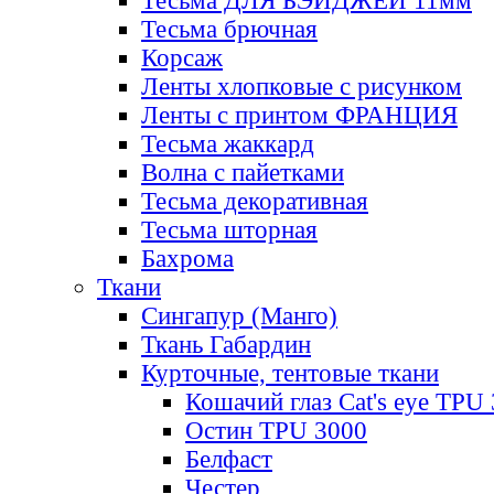
Тесьма ДЛЯ БЭЙДЖЕЙ 11мм
Тесьма брючная
Корсаж
Ленты хлопковые с рисунком
Ленты с принтом ФРАНЦИЯ
Тесьма жаккард
Волна с пайетками
Тесьма декоративная
Тесьма шторная
Бахрома
Ткани
Сингапур (Манго)
Ткань Габардин
Курточные, тентовые ткани
Кошачий глаз Cat's eye TPU
Остин TPU 3000
Белфаст
Честер