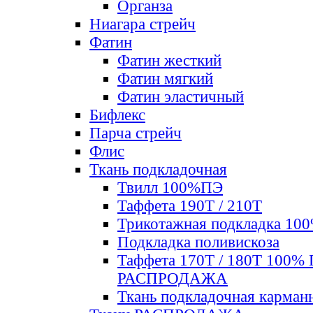
Органза
Ниагара стрейч
Фатин
Фатин жесткий
Фатин мягкий
Фатин элаcтичный
Бифлекс
Парча стрейч
Флис
Ткань подкладочная
Твилл 100%ПЭ
Таффета 190Т / 210Т
Трикотажная подкладка 10
Подкладка поливискоза
Таффета 170Т / 180Т 100%
РАСПРОДАЖА
Ткань подкладочная карман