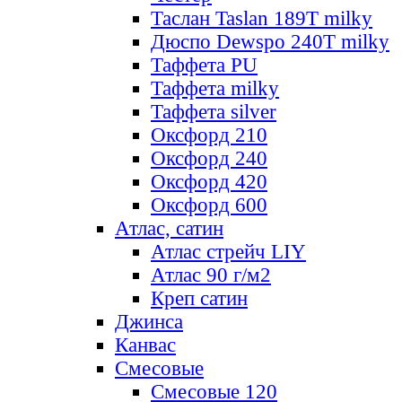
Таслан Taslan 189T milky
Дюспо Dewspo 240T milky
Таффета PU
Таффета milky
Таффета silver
Оксфорд 210
Оксфорд 240
Оксфорд 420
Оксфорд 600
Атлас, сатин
Атлас стрейч LIY
Атлас 90 г/м2
Креп сатин
Джинса
Канвас
Смесовые
Смесовые 120