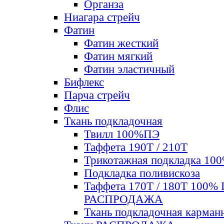
Органза
Ниагара стрейч
Фатин
Фатин жесткий
Фатин мягкий
Фатин элаcтичный
Бифлекс
Парча стрейч
Флис
Ткань подкладочная
Твилл 100%ПЭ
Таффета 190Т / 210Т
Трикотажная подкладка 10
Подкладка поливискоза
Таффета 170Т / 180Т 100%
РАСПРОДАЖА
Ткань подкладочная карман