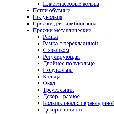
Пластмассовые кольца
Петли обувные
Полукольца
Пряжки для комбинезона
Пряжки металлические
Рамка
Рамка с перекладиной
С язычком
Регулирующая
Двойное полукольцо
Полукольца
Кольца
Овал
Треугольник
Декор - разное
Кольцо, овал с перекладино
Декор на шипах