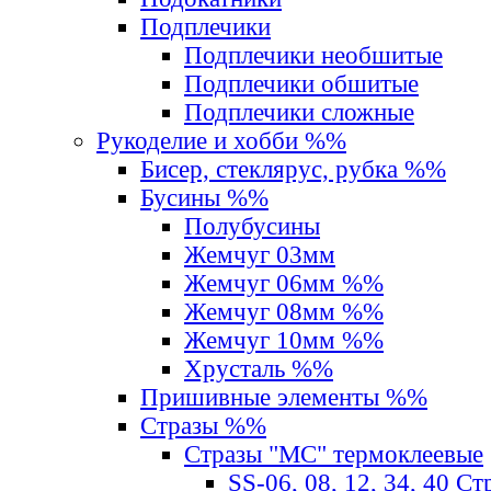
Подплечики
Подплечики необшитые
Подплечики обшитые
Подплечики сложные
Рукоделие и хобби %%
Бисер, стеклярус, рубка %%
Бусины %%
Полубусины
Жемчуг 03мм
Жемчуг 06мм %%
Жемчуг 08мм %%
Жемчуг 10мм %%
Хрусталь %%
Пришивные элементы %%
Стразы %%
Стразы "MС" термоклеевые
SS-06, 08, 12, 34, 40 С