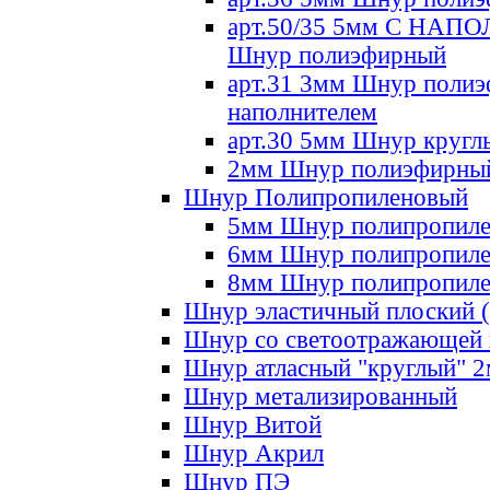
арт.50/35 5мм С НА
Шнур полиэфирный
арт.31 3мм Шнур полиэ
наполнителем
арт.30 5мм Шнур кругл
2мм Шнур полиэфирны
Шнур Полипропиленовый
5мм Шнур полипропил
6мм Шнур полипропил
8мм Шнур полипропил
Шнур эластичный плоский 
Шнур со светоотражающей
Шнур атласный "круглый" 
Шнур метализированный
Шнур Витой
Шнур Акрил
Шнур ПЭ