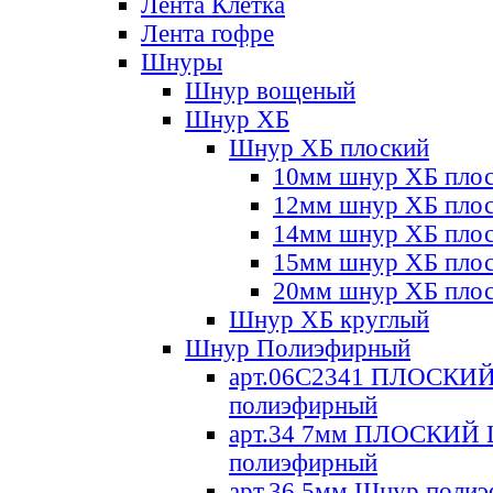
Лента Клетка
Лента гофре
Шнуры
Шнур вощеный
Шнур ХБ
Шнур ХБ плоский
10мм шнур ХБ пло
12мм шнур ХБ пло
14мм шнур ХБ пло
15мм шнур ХБ пло
20мм шнур ХБ пло
Шнур ХБ круглый
Шнур Полиэфирный
арт.06С2341 ПЛОСКИ
полиэфирный
арт.34 7мм ПЛОСКИЙ
полиэфирный
арт.36 5мм Шнур поли