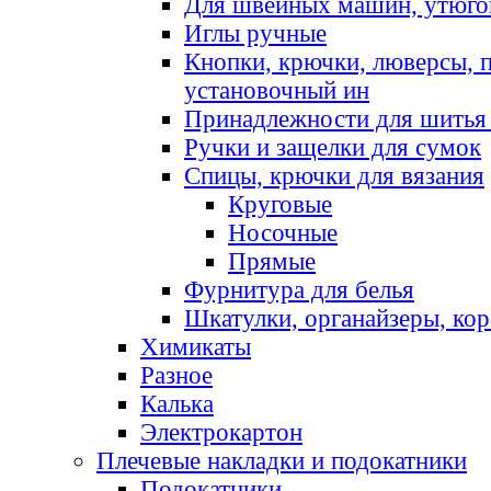
Для швейных машин, утюго
Иглы ручные
Кнопки, крючки, люверсы, 
установочный ин
Принадлежности для шитья 
Ручки и защелки для сумок
Спицы, крючки для вязания
Круговые
Носочные
Прямые
Фурнитура для белья
Шкатулки, органайзеры, кор
Химикаты
Разное
Калька
Электрокартон
Плечевые накладки и подокатники
Подокатники