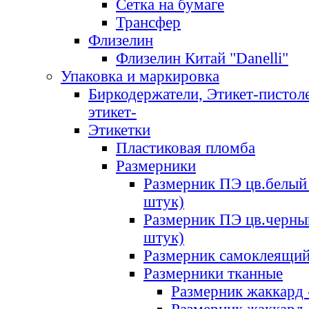
Сетка на бумаге
Трансфер
Флизелин
Флизелин Китай "Danelli"
Упаковка и маркировка
Биркодержатели, Этикет-пистоле
этикет-
Этикетки
Пластиковая пломба
Размерники
Размерник ПЭ цв.белый 
штук)
Размерник ПЭ цв.черны
штук)
Размерник самоклеящи
Размерники тканные
Размерник жаккард 