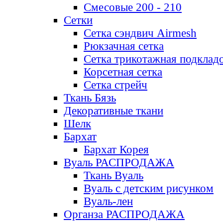
Смесовые 200 - 210
Сетки
Сетка сэндвич Airmesh
Рюкзачная сетка
Сетка трикотажная подклад
Корсетная сетка
Сетка стрейч
Ткань Бязь
Декоративные ткани
Шелк
Бархат
Бархат Корея
Вуаль РАСПРОДАЖА
Ткань Вуаль
Вуаль с детским рисунком
Вуаль-лен
Органза РАСПРОДАЖА