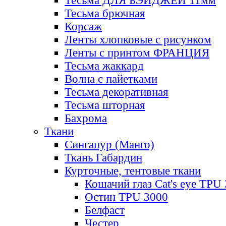
Тесьма ДЛЯ БЭЙДЖЕЙ 11мм
Тесьма брючная
Корсаж
Ленты хлопковые с рисунком
Ленты с принтом ФРАНЦИЯ
Тесьма жаккард
Волна с пайетками
Тесьма декоративная
Тесьма шторная
Бахрома
Ткани
Сингапур (Манго)
Ткань Габардин
Курточные, тентовые ткани
Кошачий глаз Cat's eye TPU
Остин TPU 3000
Белфаст
Честер