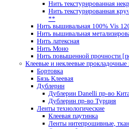
Нить текстурированная нек
Нить текстурированная круч
**
Нить вышивальная 100% Vis 120
Нить вышивальная метализиров
Нить латексная
Нить Моно
Нить повышенной прочности [под
Клеевые и неклеевые прокладочные
Бортовка
Бязь Клеевая
Дублерин
Дублерин Danelli пр-во Кит
Дублерин пр-во Турция
Ленты технологические
Клеевая паутинка
Ленты нитепрошивные, ткан