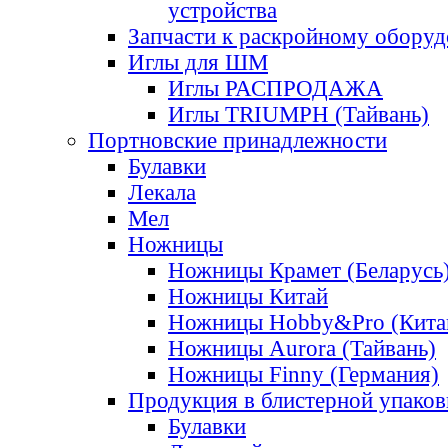
устройства
Запчасти к раскройному обору
Иглы для ШМ
Иглы РАСПРОДАЖА
Иглы TRIUMPH (Тайвань)
Портновские принадлежности
Булавки
Лекала
Мел
Ножницы
Ножницы Крамет (Беларусь
Ножницы Китай
Ножницы Hobby&Pro (Кита
Ножницы Aurora (Тайвань)
Ножницы Finny (Германия)
Продукция в блистерной упаков
Булавки