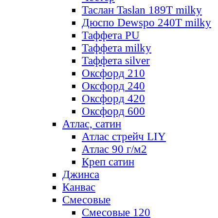
Таслан Taslan 189T milky
Дюспо Dewspo 240T milky
Таффета PU
Таффета milky
Таффета silver
Оксфорд 210
Оксфорд 240
Оксфорд 420
Оксфорд 600
Атлас, сатин
Атлас стрейч LIY
Атлас 90 г/м2
Креп сатин
Джинса
Канвас
Смесовые
Смесовые 120