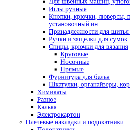
Для швейных машин, утюго
Иглы ручные
Кнопки, крючки, люверсы, 
установочный ин
Принадлежности для шитья 
Ручки и защелки для сумок
Спицы, крючки для вязания
Круговые
Носочные
Прямые
Фурнитура для белья
Шкатулки, органайзеры, кор
Химикаты
Разное
Калька
Электрокартон
Плечевые накладки и подокатники
Подокатники