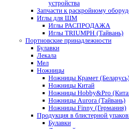
устройства
Запчасти к раскройному обору
Иглы для ШМ
Иглы РАСПРОДАЖА
Иглы TRIUMPH (Тайвань)
Портновские принадлежности
Булавки
Лекала
Мел
Ножницы
Ножницы Крамет (Беларусь
Ножницы Китай
Ножницы Hobby&Pro (Кита
Ножницы Aurora (Тайвань)
Ножницы Finny (Германия)
Продукция в блистерной упаков
Булавки