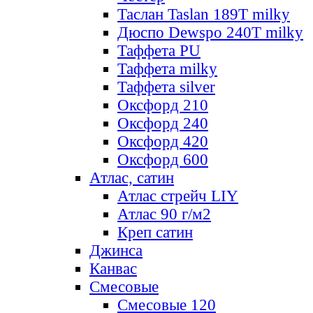
Таслан Taslan 189T milky
Дюспо Dewspo 240T milky
Таффета PU
Таффета milky
Таффета silver
Оксфорд 210
Оксфорд 240
Оксфорд 420
Оксфорд 600
Атлас, сатин
Атлас стрейч LIY
Атлас 90 г/м2
Креп сатин
Джинса
Канвас
Смесовые
Смесовые 120