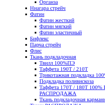
Органза
Ниагара стрейч
Фатин
Фатин жесткий
Фатин мягкий
Фатин элаcтичный
Бифлекс
Парча стрейч
Флис
Ткань подкладочная
Твилл 100%ПЭ
Таффета 190Т / 210Т
Трикотажная подкладка 10
Подкладка поливискоза
Таффета 170Т / 180Т 100%
РАСПРОДАЖА
Ткань подкладочная карман