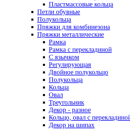
Пластмассовые кольца
Петли обувные
Полукольца
Пряжки для комбинезона
Пряжки металлические
Рамка
Рамка с перекладиной
С язычком
Регулирующая
Двойное полукольцо
Полукольца
Кольца
Овал
Треугольник
Декор - разное
Кольцо, овал с перекладино
Декор на шипах