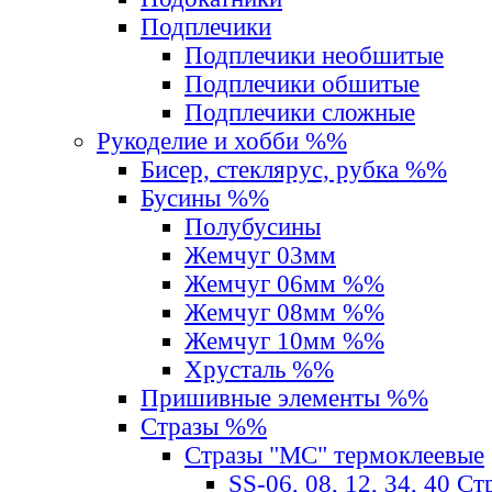
Подплечики
Подплечики необшитые
Подплечики обшитые
Подплечики сложные
Рукоделие и хобби %%
Бисер, стеклярус, рубка %%
Бусины %%
Полубусины
Жемчуг 03мм
Жемчуг 06мм %%
Жемчуг 08мм %%
Жемчуг 10мм %%
Хрусталь %%
Пришивные элементы %%
Стразы %%
Стразы "MС" термоклеевые
SS-06, 08, 12, 34, 40 С