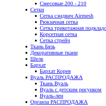
Смесовые 200 - 210
Сетки
Сетка сэндвич Airmesh
Рюкзачная сетка
Сетка трикотажная подклад
Корсетная сетка
Сетка стрейч
Ткань Бязь
Декоративные ткани
Шелк
Бархат
Бархат Корея
Вуаль РАСПРОДАЖА
Ткань Вуаль
Вуаль с детским рисунком
Вуаль-лен
Органза РАСПРОДАЖА