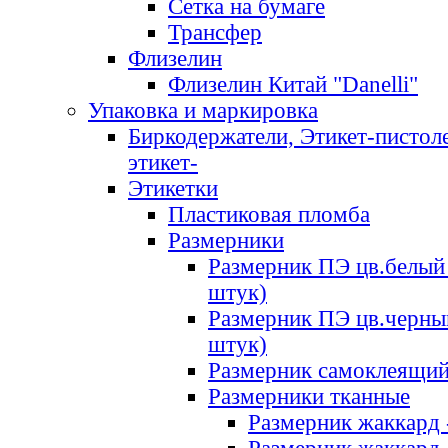
Сетка на бумаге
Трансфер
Флизелин
Флизелин Китай "Danelli"
Упаковка и маркировка
Биркодержатели, Этикет-пистоле
этикет-
Этикетки
Пластиковая пломба
Размерники
Размерник ПЭ цв.белый 
штук)
Размерник ПЭ цв.черны
штук)
Размерник самоклеящи
Размерники тканные
Размерник жаккард 