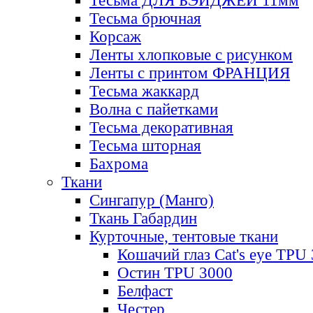
Тесьма ДЛЯ БЭЙДЖЕЙ 11мм
Тесьма брючная
Корсаж
Ленты хлопковые с рисунком
Ленты с принтом ФРАНЦИЯ
Тесьма жаккард
Волна с пайетками
Тесьма декоративная
Тесьма шторная
Бахрома
Ткани
Сингапур (Манго)
Ткань Габардин
Курточные, тентовые ткани
Кошачий глаз Cat's eye TPU
Остин TPU 3000
Белфаст
Честер