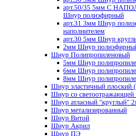
арт.50/35 5мм С НА
Шнур полиэфирный
арт.31 3мм Шнур полиэ
наполнителем
арт.30 5мм Шнур кругл
2мм Шнур полиэфирны
Шнур Полипропиленовый
5мм Шнур полипропил
6мм Шнур полипропил
8мм Шнур полипропил
Шнур эластичный плоский 
Шнур со светоотражающей
Шнур атласный "круглый" 
Шнур метализированный
Шнур Витой
Шнур Акрил
Шнур ПЭ