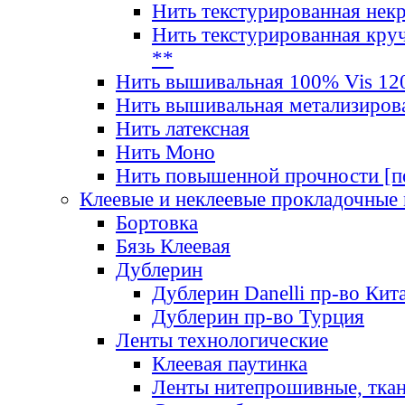
Нить текстурированная нек
Нить текстурированная круч
**
Нить вышивальная 100% Vis 120
Нить вышивальная метализиров
Нить латексная
Нить Моно
Нить повышенной прочности [под
Клеевые и неклеевые прокладочные
Бортовка
Бязь Клеевая
Дублерин
Дублерин Danelli пр-во Кит
Дублерин пр-во Турция
Ленты технологические
Клеевая паутинка
Ленты нитепрошивные, ткан