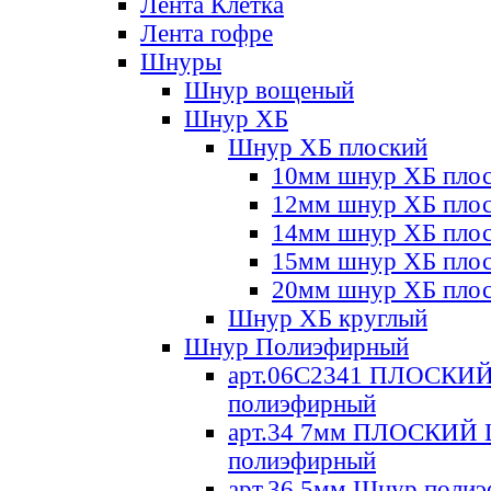
Лента Клетка
Лента гофре
Шнуры
Шнур вощеный
Шнур ХБ
Шнур ХБ плоский
10мм шнур ХБ пло
12мм шнур ХБ пло
14мм шнур ХБ пло
15мм шнур ХБ пло
20мм шнур ХБ пло
Шнур ХБ круглый
Шнур Полиэфирный
арт.06С2341 ПЛОСКИ
полиэфирный
арт.34 7мм ПЛОСКИЙ
полиэфирный
арт.36 5мм Шнур поли