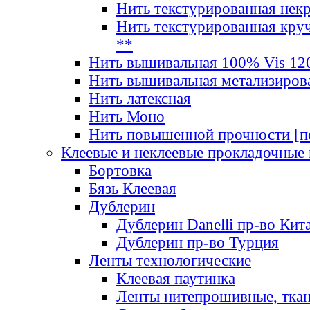
Нить текстурированная нек
Нить текстурированная круч
**
Нить вышивальная 100% Vis 120
Нить вышивальная метализиров
Нить латексная
Нить Моно
Нить повышенной прочности [под
Клеевые и неклеевые прокладочные
Бортовка
Бязь Клеевая
Дублерин
Дублерин Danelli пр-во Кит
Дублерин пр-во Турция
Ленты технологические
Клеевая паутинка
Ленты нитепрошивные, ткан