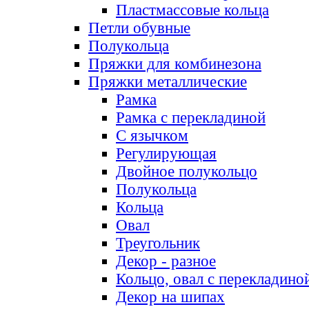
Пластмассовые кольца
Петли обувные
Полукольца
Пряжки для комбинезона
Пряжки металлические
Рамка
Рамка с перекладиной
С язычком
Регулирующая
Двойное полукольцо
Полукольца
Кольца
Овал
Треугольник
Декор - разное
Кольцо, овал с перекладино
Декор на шипах