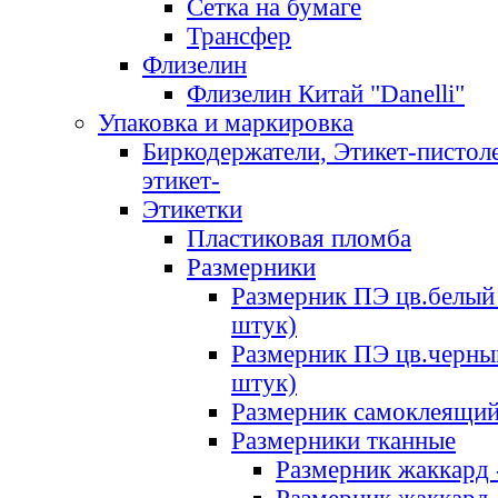
Сетка на бумаге
Трансфер
Флизелин
Флизелин Китай "Danelli"
Упаковка и маркировка
Биркодержатели, Этикет-пистоле
этикет-
Этикетки
Пластиковая пломба
Размерники
Размерник ПЭ цв.белый 
штук)
Размерник ПЭ цв.черны
штук)
Размерник самоклеящи
Размерники тканные
Размерник жаккард 