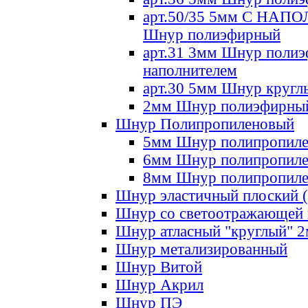
арт.50/35 5мм С НА
Шнур полиэфирный
арт.31 3мм Шнур полиэ
наполнителем
арт.30 5мм Шнур кругл
2мм Шнур полиэфирны
Шнур Полипропиленовый
5мм Шнур полипропил
6мм Шнур полипропил
8мм Шнур полипропил
Шнур эластичный плоский 
Шнур со светоотражающей
Шнур атласный "круглый" 
Шнур метализированный
Шнур Витой
Шнур Акрил
Шнур ПЭ