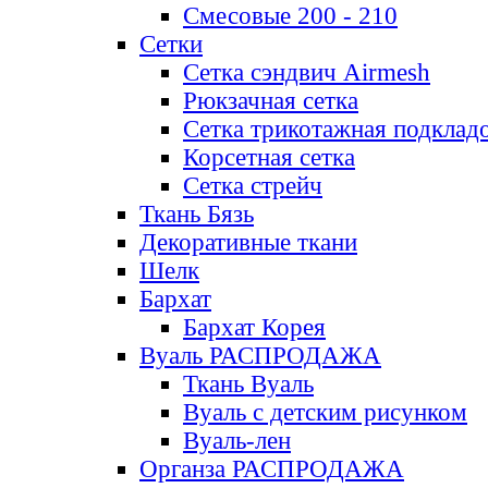
Смесовые 200 - 210
Сетки
Сетка сэндвич Airmesh
Рюкзачная сетка
Сетка трикотажная подклад
Корсетная сетка
Сетка стрейч
Ткань Бязь
Декоративные ткани
Шелк
Бархат
Бархат Корея
Вуаль РАСПРОДАЖА
Ткань Вуаль
Вуаль с детским рисунком
Вуаль-лен
Органза РАСПРОДАЖА