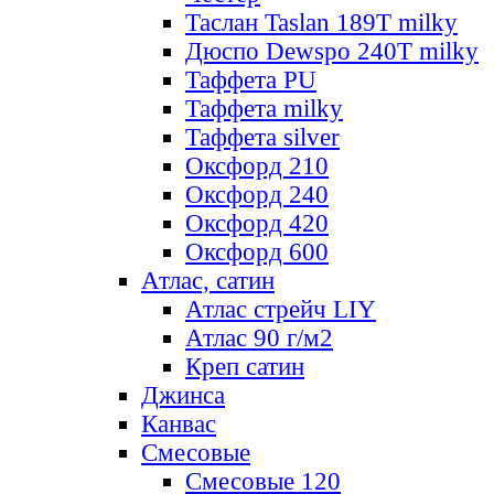
Таслан Taslan 189T milky
Дюспо Dewspo 240T milky
Таффета PU
Таффета milky
Таффета silver
Оксфорд 210
Оксфорд 240
Оксфорд 420
Оксфорд 600
Атлас, сатин
Атлас стрейч LIY
Атлас 90 г/м2
Креп сатин
Джинса
Канвас
Смесовые
Смесовые 120