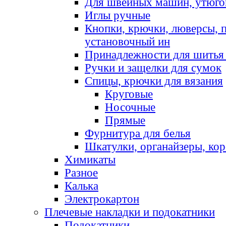
Для швейных машин, утюго
Иглы ручные
Кнопки, крючки, люверсы, 
установочный ин
Принадлежности для шитья 
Ручки и защелки для сумок
Спицы, крючки для вязания
Круговые
Носочные
Прямые
Фурнитура для белья
Шкатулки, органайзеры, кор
Химикаты
Разное
Калька
Электрокартон
Плечевые накладки и подокатники
Подокатники