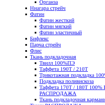
Органза
Ниагара стрейч
Фатин
Фатин жесткий
Фатин мягкий
Фатин элаcтичный
Бифлекс
Парча стрейч
Флис
Ткань подкладочная
Твилл 100%ПЭ
Таффета 190Т / 210Т
Трикотажная подкладка 10
Подкладка поливискоза
Таффета 170Т / 180Т 100%
РАСПРОДАЖА
Ткань подкладочная карман