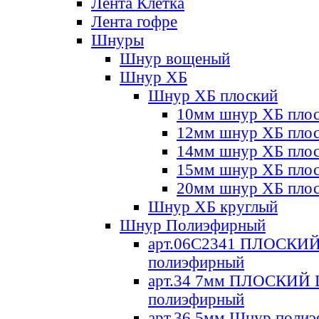
Лента Клетка
Лента гофре
Шнуры
Шнур вощеный
Шнур ХБ
Шнур ХБ плоский
10мм шнур ХБ пло
12мм шнур ХБ пло
14мм шнур ХБ пло
15мм шнур ХБ пло
20мм шнур ХБ пло
Шнур ХБ круглый
Шнур Полиэфирный
арт.06С2341 ПЛОСКИ
полиэфирный
арт.34 7мм ПЛОСКИЙ
полиэфирный
арт.36 5мм Шнур поли