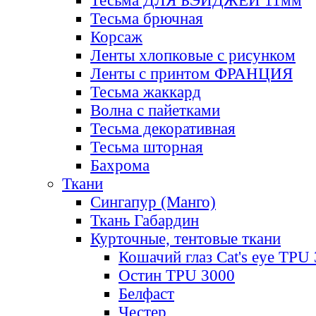
Тесьма ДЛЯ БЭЙДЖЕЙ 11мм
Тесьма брючная
Корсаж
Ленты хлопковые с рисунком
Ленты с принтом ФРАНЦИЯ
Тесьма жаккард
Волна с пайетками
Тесьма декоративная
Тесьма шторная
Бахрома
Ткани
Сингапур (Манго)
Ткань Габардин
Курточные, тентовые ткани
Кошачий глаз Cat's eye TPU
Остин TPU 3000
Белфаст
Честер