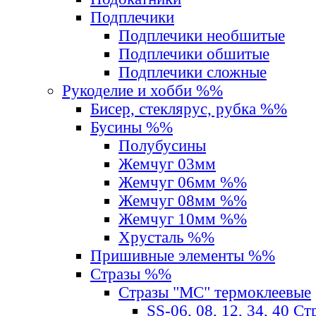
Подплечики
Подплечики необшитые
Подплечики обшитые
Подплечики сложные
Рукоделие и хобби %%
Бисер, стеклярус, рубка %%
Бусины %%
Полубусины
Жемчуг 03мм
Жемчуг 06мм %%
Жемчуг 08мм %%
Жемчуг 10мм %%
Хрусталь %%
Пришивные элементы %%
Стразы %%
Стразы "MС" термоклеевые
SS-06, 08, 12, 34, 40 С