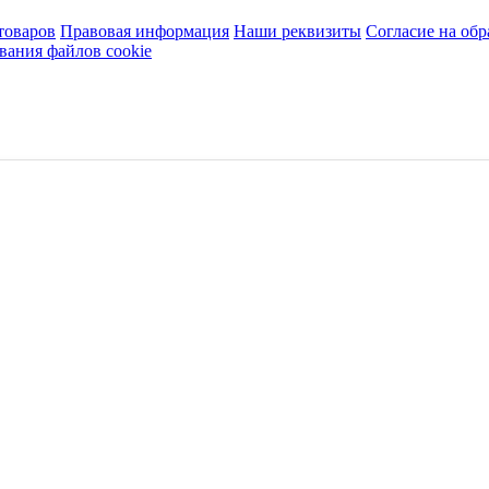
товаров
Правовая информация
Наши реквизиты
Согласие на об
вания файлов cookie