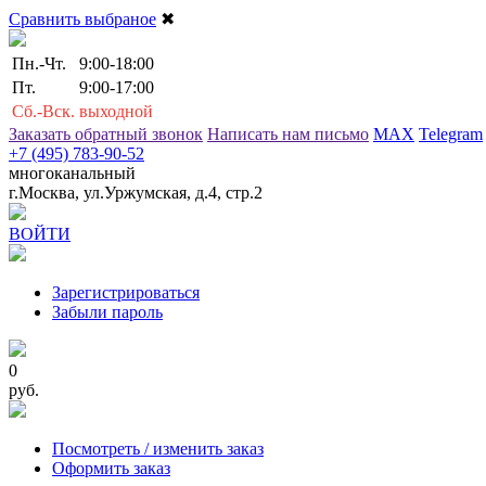
Сравнить выбраное
✖
Пн.-Чт.
9:00-18:00
Пт.
9:00-17:00
Сб.-Вск.
выходной
Заказать обратный звонок
Написать нам письмо
MAX
Telegram
+7 (495) 783-90-52
многоканальный
г.Москва, ул.Уржумская, д.4, стр.2
ВОЙТИ
Зарегистрироваться
Забыли пароль
0
руб.
Посмотреть / изменить заказ
Оформить заказ