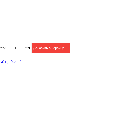
 по:
шт