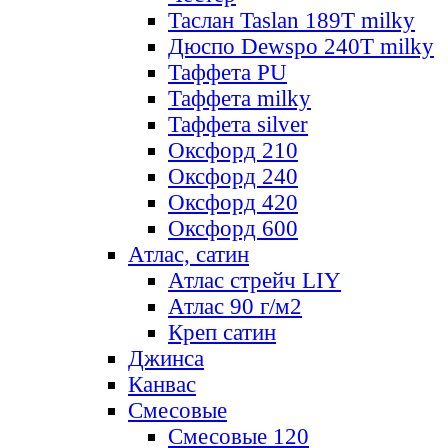
Таслан Taslan 189T milky
Дюспо Dewspo 240T milky
Таффета PU
Таффета milky
Таффета silver
Оксфорд 210
Оксфорд 240
Оксфорд 420
Оксфорд 600
Атлас, сатин
Атлас стрейч LIY
Атлас 90 г/м2
Креп сатин
Джинса
Канвас
Смесовые
Смесовые 120