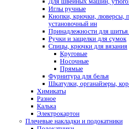
Для швейных машин, утюго
Иглы ручные
Кнопки, крючки, люверсы, 
установочный ин
Принадлежности для шитья 
Ручки и защелки для сумок
Спицы, крючки для вязания
Круговые
Носочные
Прямые
Фурнитура для белья
Шкатулки, органайзеры, кор
Химикаты
Разное
Калька
Электрокартон
Плечевые накладки и подокатники
Подокатники