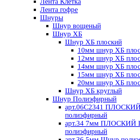
Лента Клетка
Лента гофре
Шнуры
Шнур вощеный
Шнур ХБ
Шнур ХБ плоский
10мм шнур ХБ пло
12мм шнур ХБ пло
14мм шнур ХБ пло
15мм шнур ХБ пло
20мм шнур ХБ пло
Шнур ХБ круглый
Шнур Полиэфирный
арт.06С2341 ПЛОСКИ
полиэфирный
арт.34 7мм ПЛОСКИЙ
полиэфирный
арт.36 5мм Шнур поли