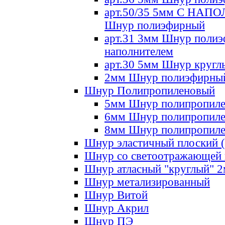
арт.50/35 5мм С НА
Шнур полиэфирный
арт.31 3мм Шнур полиэ
наполнителем
арт.30 5мм Шнур кругл
2мм Шнур полиэфирны
Шнур Полипропиленовый
5мм Шнур полипропил
6мм Шнур полипропил
8мм Шнур полипропил
Шнур эластичный плоский 
Шнур со светоотражающей
Шнур атласный "круглый" 
Шнур метализированный
Шнур Витой
Шнур Акрил
Шнур ПЭ