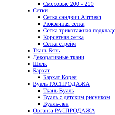
Смесовые 200 - 210
Сетки
Сетка сэндвич Airmesh
Рюкзачная сетка
Сетка трикотажная подклад
Корсетная сетка
Сетка стрейч
Ткань Бязь
Декоративные ткани
Шелк
Бархат
Бархат Корея
Вуаль РАСПРОДАЖА
Ткань Вуаль
Вуаль с детским рисунком
Вуаль-лен
Органза РАСПРОДАЖА