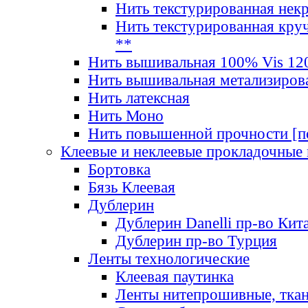
Нить текстурированная нек
Нить текстурированная круч
**
Нить вышивальная 100% Vis 120
Нить вышивальная метализиров
Нить латексная
Нить Моно
Нить повышенной прочности [под
Клеевые и неклеевые прокладочные
Бортовка
Бязь Клеевая
Дублерин
Дублерин Danelli пр-во Кит
Дублерин пр-во Турция
Ленты технологические
Клеевая паутинка
Ленты нитепрошивные, ткан