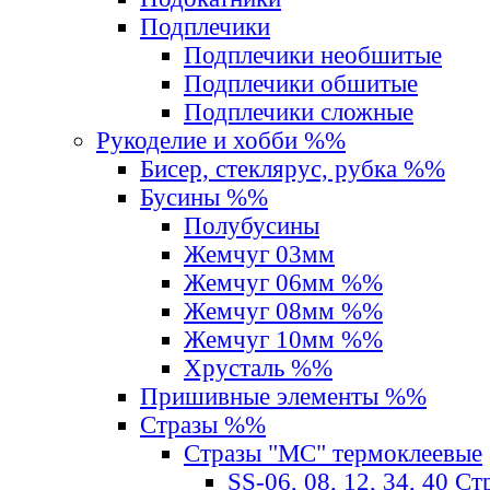
Подплечики
Подплечики необшитые
Подплечики обшитые
Подплечики сложные
Рукоделие и хобби %%
Бисер, стеклярус, рубка %%
Бусины %%
Полубусины
Жемчуг 03мм
Жемчуг 06мм %%
Жемчуг 08мм %%
Жемчуг 10мм %%
Хрусталь %%
Пришивные элементы %%
Стразы %%
Стразы "MС" термоклеевые
SS-06, 08, 12, 34, 40 С