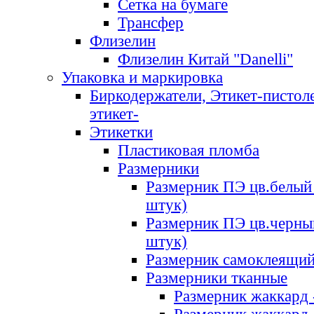
Сетка на бумаге
Трансфер
Флизелин
Флизелин Китай "Danelli"
Упаковка и маркировка
Биркодержатели, Этикет-пистоле
этикет-
Этикетки
Пластиковая пломба
Размерники
Размерник ПЭ цв.белый 
штук)
Размерник ПЭ цв.черны
штук)
Размерник самоклеящи
Размерники тканные
Размерник жаккард 