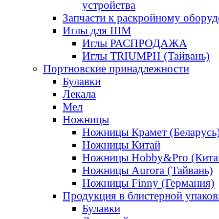
устройства
Запчасти к раскройному обору
Иглы для ШМ
Иглы РАСПРОДАЖА
Иглы TRIUMPH (Тайвань)
Портновские принадлежности
Булавки
Лекала
Мел
Ножницы
Ножницы Крамет (Беларусь
Ножницы Китай
Ножницы Hobby&Pro (Кита
Ножницы Aurora (Тайвань)
Ножницы Finny (Германия)
Продукция в блистерной упаков
Булавки