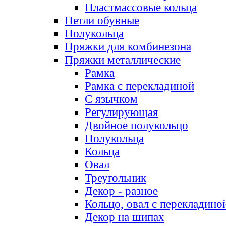
Пластмассовые кольца
Петли обувные
Полукольца
Пряжки для комбинезона
Пряжки металлические
Рамка
Рамка с перекладиной
С язычком
Регулирующая
Двойное полукольцо
Полукольца
Кольца
Овал
Треугольник
Декор - разное
Кольцо, овал с перекладино
Декор на шипах