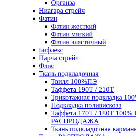
Органза
Ниагара стрейч
Фатин
Фатин жесткий
Фатин мягкий
Фатин элаcтичный
Бифлекс
Парча стрейч
Флис
Ткань подкладочная
Твилл 100%ПЭ
Таффета 190Т / 210Т
Трикотажная подкладка 10
Подкладка поливискоза
Таффета 170Т / 180Т 100%
РАСПРОДАЖА
Ткань подкладочная карман