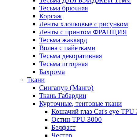
Тесьма ДЛЯ БЭЙДЖЕЙ 11мм
Тесьма брючная
Корсаж
Ленты хлопковые с рисунком
Ленты с принтом ФРАНЦИЯ
Тесьма жаккард
Волна с пайетками
Тесьма декоративная
Тесьма шторная
Бахрома
Ткани
Сингапур (Манго)
Ткань Габардин
Курточные, тентовые ткани
Кошачий глаз Cat's eye TPU
Остин TPU 3000
Белфаст
Честер