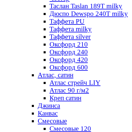
Таслан Taslan 189T milky
Дюспо Dewspo 240T milky
Таффета PU
Таффета milky
Таффета silver
Оксфорд 210
Оксфорд 240
Оксфорд 420
Оксфорд 600
Атлас, сатин
Атлас стрейч LIY
Атлас 90 г/м2
Креп сатин
Джинса
Канвас
Смесовые
Смесовые 120