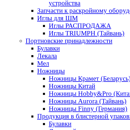
устройства
Запчасти к раскройному обору
Иглы для ШМ
Иглы РАСПРОДАЖА
Иглы TRIUMPH (Тайвань)
Портновские принадлежности
Булавки
Лекала
Мел
Ножницы
Ножницы Крамет (Беларусь
Ножницы Китай
Ножницы Hobby&Pro (Кита
Ножницы Aurora (Тайвань)
Ножницы Finny (Германия)
Продукция в блистерной упаков
Булавки