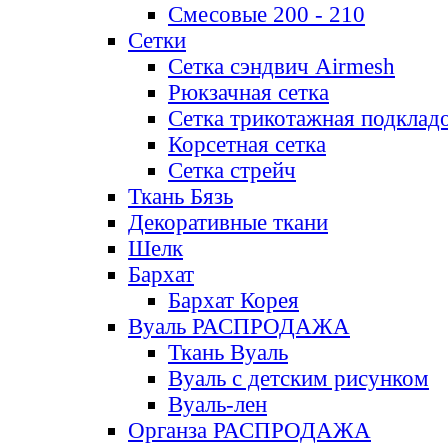
Смесовые 200 - 210
Сетки
Сетка сэндвич Airmesh
Рюкзачная сетка
Сетка трикотажная подклад
Корсетная сетка
Сетка стрейч
Ткань Бязь
Декоративные ткани
Шелк
Бархат
Бархат Корея
Вуаль РАСПРОДАЖА
Ткань Вуаль
Вуаль с детским рисунком
Вуаль-лен
Органза РАСПРОДАЖА