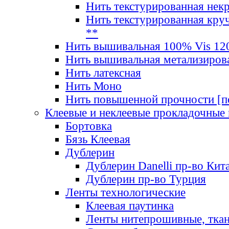
Нить текстурированная нек
Нить текстурированная круч
**
Нить вышивальная 100% Vis 120
Нить вышивальная метализиров
Нить латексная
Нить Моно
Нить повышенной прочности [под
Клеевые и неклеевые прокладочные
Бортовка
Бязь Клеевая
Дублерин
Дублерин Danelli пр-во Кит
Дублерин пр-во Турция
Ленты технологические
Клеевая паутинка
Ленты нитепрошивные, ткан