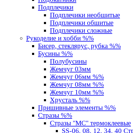
Подплечики
Подплечики необшитые
Подплечики обшитые
Подплечики сложные
Рукоделие и хобби %%
Бисер, стеклярус, рубка %%
Бусины %%
Полубусины
Жемчуг 03мм
Жемчуг 06мм %%
Жемчуг 08мм %%
Жемчуг 10мм %%
Хрусталь %%
Пришивные элементы %%
Стразы %%
Стразы "MС" термоклеевые
SS-06, 08, 12, 34, 40 С