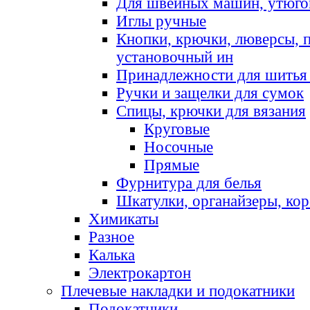
Для швейных машин, утюго
Иглы ручные
Кнопки, крючки, люверсы, 
установочный ин
Принадлежности для шитья 
Ручки и защелки для сумок
Спицы, крючки для вязания
Круговые
Носочные
Прямые
Фурнитура для белья
Шкатулки, органайзеры, кор
Химикаты
Разное
Калька
Электрокартон
Плечевые накладки и подокатники
Подокатники