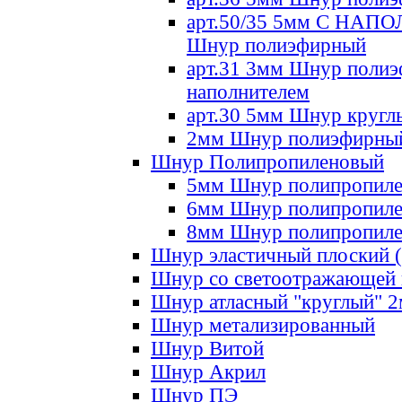
арт.50/35 5мм С НА
Шнур полиэфирный
арт.31 3мм Шнур полиэ
наполнителем
арт.30 5мм Шнур кругл
2мм Шнур полиэфирны
Шнур Полипропиленовый
5мм Шнур полипропил
6мм Шнур полипропил
8мм Шнур полипропил
Шнур эластичный плоский 
Шнур со светоотражающей
Шнур атласный "круглый" 
Шнур метализированный
Шнур Витой
Шнур Акрил
Шнур ПЭ