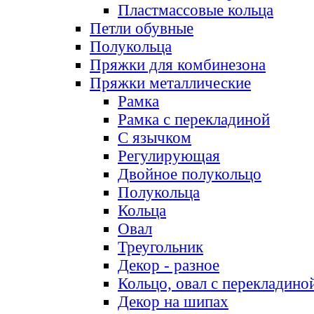
Пластмассовые кольца
Петли обувные
Полукольца
Пряжки для комбинезона
Пряжки металлические
Рамка
Рамка с перекладиной
С язычком
Регулирующая
Двойное полукольцо
Полукольца
Кольца
Овал
Треугольник
Декор - разное
Кольцо, овал с перекладино
Декор на шипах