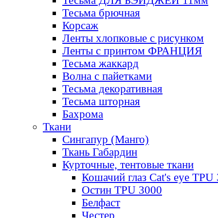
Тесьма ДЛЯ БЭЙДЖЕЙ 11мм
Тесьма брючная
Корсаж
Ленты хлопковые с рисунком
Ленты с принтом ФРАНЦИЯ
Тесьма жаккард
Волна с пайетками
Тесьма декоративная
Тесьма шторная
Бахрома
Ткани
Сингапур (Манго)
Ткань Габардин
Курточные, тентовые ткани
Кошачий глаз Cat's eye TPU
Остин TPU 3000
Белфаст
Честер