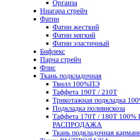
Органза
Ниагара стрейч
Фатин
Фатин жесткий
Фатин мягкий
Фатин элаcтичный
Бифлекс
Парча стрейч
Флис
Ткань подкладочная
Твилл 100%ПЭ
Таффета 190Т / 210Т
Трикотажная подкладка 10
Подкладка поливискоза
Таффета 170Т / 180Т 100%
РАСПРОДАЖА
Ткань подкладочная карман