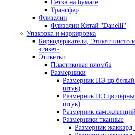
Сетка на бумаге
Трансфер
Флизелин
Флизелин Китай "Danelli"
Упаковка и маркировка
Биркодержатели, Этикет-пистоле
этикет-
Этикетки
Пластиковая пломба
Размерники
Размерник ПЭ цв.белый 
штук)
Размерник ПЭ цв.черны
штук)
Размерник самоклеящи
Размерники тканные
Размерник жаккард 