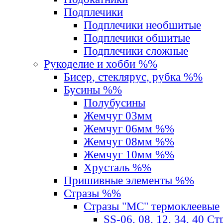
Подплечики
Подплечики необшитые
Подплечики обшитые
Подплечики сложные
Рукоделие и хобби %%
Бисер, стеклярус, рубка %%
Бусины %%
Полубусины
Жемчуг 03мм
Жемчуг 06мм %%
Жемчуг 08мм %%
Жемчуг 10мм %%
Хрусталь %%
Пришивные элементы %%
Стразы %%
Стразы "MС" термоклеевые
SS-06, 08, 12, 34, 40 С