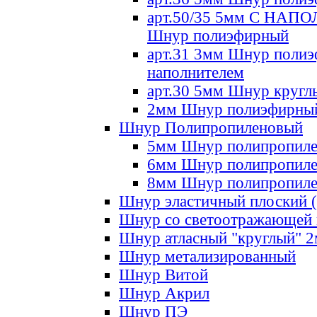
арт.50/35 5мм С НА
Шнур полиэфирный
арт.31 3мм Шнур полиэ
наполнителем
арт.30 5мм Шнур кругл
2мм Шнур полиэфирны
Шнур Полипропиленовый
5мм Шнур полипропил
6мм Шнур полипропил
8мм Шнур полипропил
Шнур эластичный плоский 
Шнур со светоотражающей
Шнур атласный "круглый" 
Шнур метализированный
Шнур Витой
Шнур Акрил
Шнур ПЭ