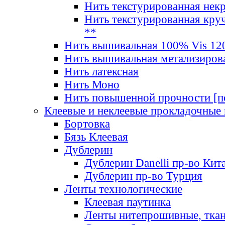
Нить текстурированная нек
Нить текстурированная круч
**
Нить вышивальная 100% Vis 120
Нить вышивальная метализиров
Нить латексная
Нить Моно
Нить повышенной прочности [под
Клеевые и неклеевые прокладочные
Бортовка
Бязь Клеевая
Дублерин
Дублерин Danelli пр-во Кит
Дублерин пр-во Турция
Ленты технологические
Клеевая паутинка
Ленты нитепрошивные, ткан