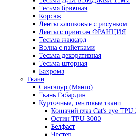
Тесьма ДЛЯ БЭЙДЖЕЙ 11мм
Тесьма брючная
Корсаж
Ленты хлопковые с рисунком
Ленты с принтом ФРАНЦИЯ
Тесьма жаккард
Волна с пайетками
Тесьма декоративная
Тесьма шторная
Бахрома
Ткани
Сингапур (Манго)
Ткань Габардин
Курточные, тентовые ткани
Кошачий глаз Cat's eye TPU
Остин TPU 3000
Белфаст
Честер