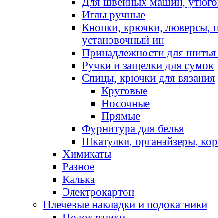
Для швейных машин, утюго
Иглы ручные
Кнопки, крючки, люверсы, 
установочный ин
Принадлежности для шитья 
Ручки и защелки для сумок
Спицы, крючки для вязания
Круговые
Носочные
Прямые
Фурнитура для белья
Шкатулки, органайзеры, кор
Химикаты
Разное
Калька
Электрокартон
Плечевые накладки и подокатники
Подокатники