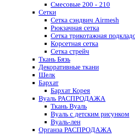
Смесовые 200 - 210
Сетки
Сетка сэндвич Airmesh
Рюкзачная сетка
Сетка трикотажная подклад
Корсетная сетка
Сетка стрейч
Ткань Бязь
Декоративные ткани
Шелк
Бархат
Бархат Корея
Вуаль РАСПРОДАЖА
Ткань Вуаль
Вуаль с детским рисунком
Вуаль-лен
Органза РАСПРОДАЖА