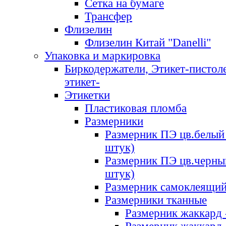
Сетка на бумаге
Трансфер
Флизелин
Флизелин Китай "Danelli"
Упаковка и маркировка
Биркодержатели, Этикет-пистоле
этикет-
Этикетки
Пластиковая пломба
Размерники
Размерник ПЭ цв.белый 
штук)
Размерник ПЭ цв.черны
штук)
Размерник самоклеящи
Размерники тканные
Размерник жаккард 