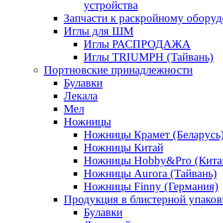
устройства
Запчасти к раскройному обору
Иглы для ШМ
Иглы РАСПРОДАЖА
Иглы TRIUMPH (Тайвань)
Портновские принадлежности
Булавки
Лекала
Мел
Ножницы
Ножницы Крамет (Беларусь
Ножницы Китай
Ножницы Hobby&Pro (Кита
Ножницы Aurora (Тайвань)
Ножницы Finny (Германия)
Продукция в блистерной упаков
Булавки