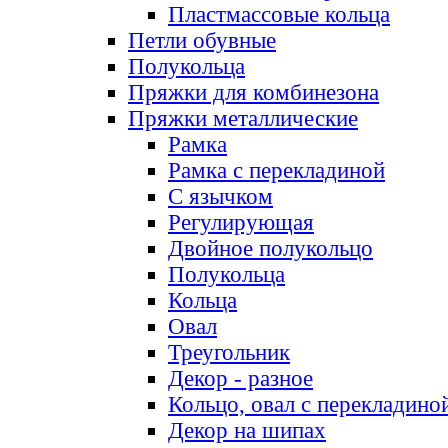
Пластмассовые кольца
Петли обувные
Полукольца
Пряжки для комбинезона
Пряжки металлические
Рамка
Рамка с перекладиной
С язычком
Регулирующая
Двойное полукольцо
Полукольца
Кольца
Овал
Треугольник
Декор - разное
Кольцо, овал с перекладино
Декор на шипах