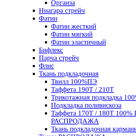
Органза
Ниагара стрейч
Фатин
Фатин жесткий
Фатин мягкий
Фатин элаcтичный
Бифлекс
Парча стрейч
Флис
Ткань подкладочная
Твилл 100%ПЭ
Таффета 190Т / 210Т
Трикотажная подкладка 10
Подкладка поливискоза
Таффета 170Т / 180Т 100%
РАСПРОДАЖА
Ткань подкладочная карман