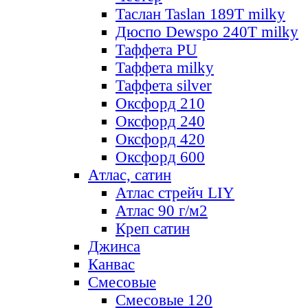
Таслан Taslan 189T milky
Дюспо Dewspo 240T milky
Таффета PU
Таффета milky
Таффета silver
Оксфорд 210
Оксфорд 240
Оксфорд 420
Оксфорд 600
Атлас, сатин
Атлас стрейч LIY
Атлас 90 г/м2
Креп сатин
Джинса
Канвас
Смесовые
Смесовые 120