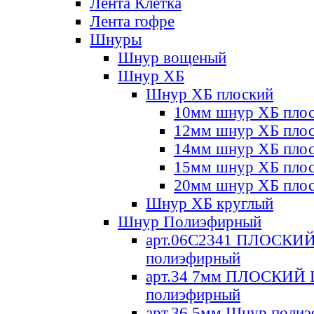
Лента Клетка
Лента гофре
Шнуры
Шнур вощеный
Шнур ХБ
Шнур ХБ плоский
10мм шнур ХБ пло
12мм шнур ХБ пло
14мм шнур ХБ пло
15мм шнур ХБ пло
20мм шнур ХБ пло
Шнур ХБ круглый
Шнур Полиэфирный
арт.06С2341 ПЛОСКИ
полиэфирный
арт.34 7мм ПЛОСКИЙ
полиэфирный
арт.36 5мм Шнур поли