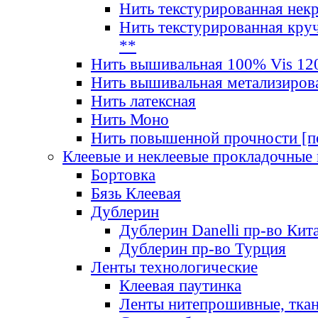
Нить текстурированная нек
Нить текстурированная круч
**
Нить вышивальная 100% Vis 120
Нить вышивальная метализиров
Нить латексная
Нить Моно
Нить повышенной прочности [под
Клеевые и неклеевые прокладочные
Бортовка
Бязь Клеевая
Дублерин
Дублерин Danelli пр-во Кит
Дублерин пр-во Турция
Ленты технологические
Клеевая паутинка
Ленты нитепрошивные, ткан