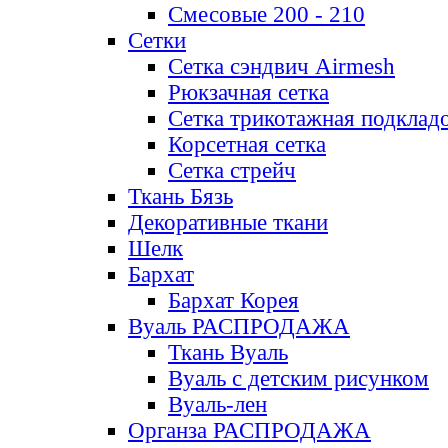
Смесовые 200 - 210
Сетки
Сетка сэндвич Airmesh
Рюкзачная сетка
Сетка трикотажная подклад
Корсетная сетка
Сетка стрейч
Ткань Бязь
Декоративные ткани
Шелк
Бархат
Бархат Корея
Вуаль РАСПРОДАЖА
Ткань Вуаль
Вуаль с детским рисунком
Вуаль-лен
Органза РАСПРОДАЖА