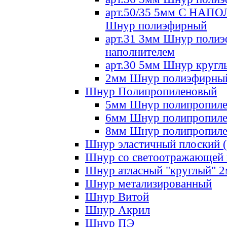
арт.50/35 5мм С НА
Шнур полиэфирный
арт.31 3мм Шнур полиэ
наполнителем
арт.30 5мм Шнур кругл
2мм Шнур полиэфирны
Шнур Полипропиленовый
5мм Шнур полипропил
6мм Шнур полипропил
8мм Шнур полипропил
Шнур эластичный плоский 
Шнур со светоотражающей
Шнур атласный "круглый" 
Шнур метализированный
Шнур Витой
Шнур Акрил
Шнур ПЭ