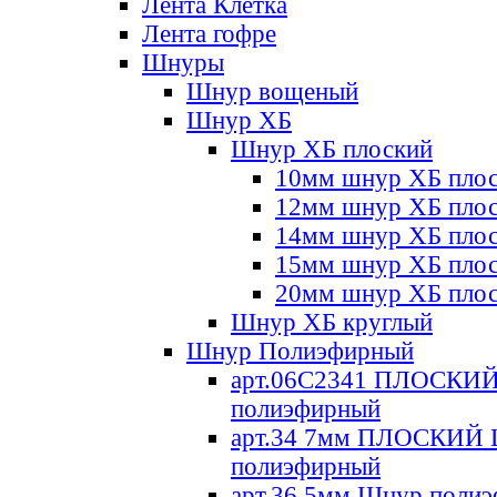
Лента Клетка
Лента гофре
Шнуры
Шнур вощеный
Шнур ХБ
Шнур ХБ плоский
10мм шнур ХБ пло
12мм шнур ХБ пло
14мм шнур ХБ пло
15мм шнур ХБ пло
20мм шнур ХБ пло
Шнур ХБ круглый
Шнур Полиэфирный
арт.06С2341 ПЛОСКИ
полиэфирный
арт.34 7мм ПЛОСКИЙ
полиэфирный
арт.36 5мм Шнур поли