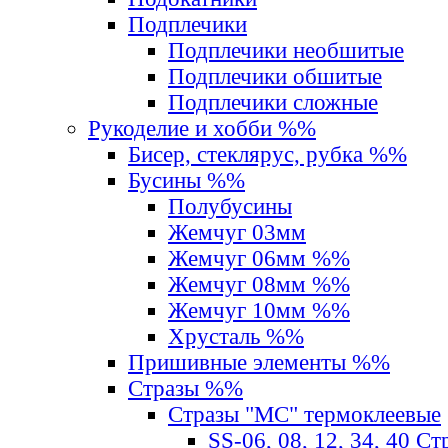
Подплечики
Подплечики необшитые
Подплечики обшитые
Подплечики сложные
Рукоделие и хобби %%
Бисер, стеклярус, рубка %%
Бусины %%
Полубусины
Жемчуг 03мм
Жемчуг 06мм %%
Жемчуг 08мм %%
Жемчуг 10мм %%
Хрусталь %%
Пришивные элементы %%
Стразы %%
Стразы "MС" термоклеевые
SS-06, 08, 12, 34, 40 С