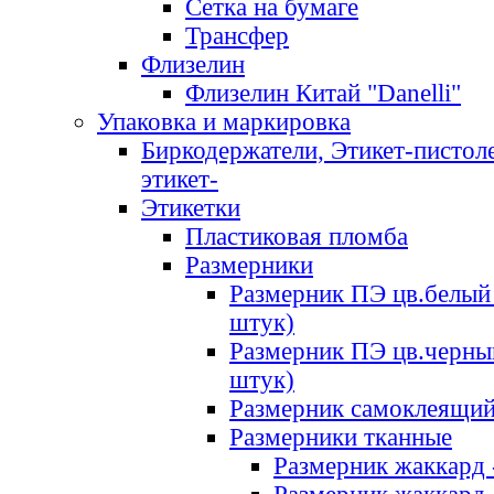
Сетка на бумаге
Трансфер
Флизелин
Флизелин Китай "Danelli"
Упаковка и маркировка
Биркодержатели, Этикет-пистоле
этикет-
Этикетки
Пластиковая пломба
Размерники
Размерник ПЭ цв.белый 
штук)
Размерник ПЭ цв.черны
штук)
Размерник самоклеящи
Размерники тканные
Размерник жаккард 