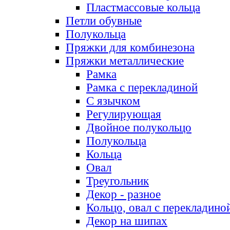
Пластмассовые кольца
Петли обувные
Полукольца
Пряжки для комбинезона
Пряжки металлические
Рамка
Рамка с перекладиной
С язычком
Регулирующая
Двойное полукольцо
Полукольца
Кольца
Овал
Треугольник
Декор - разное
Кольцо, овал с перекладино
Декор на шипах