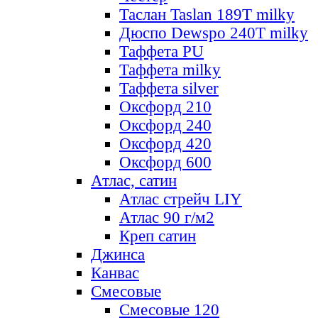
Таслан Taslan 189T milky
Дюспо Dewspo 240T milky
Таффета PU
Таффета milky
Таффета silver
Оксфорд 210
Оксфорд 240
Оксфорд 420
Оксфорд 600
Атлас, сатин
Атлас стрейч LIY
Атлас 90 г/м2
Креп сатин
Джинса
Канвас
Смесовые
Смесовые 120