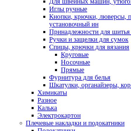
Для швейных машин, утюго
Иглы ручные
Кнопки, крючки, люверсы, 
установочный ин
Принадлежности для шитья 
Ручки и защелки для сумок
Спицы, крючки для вязания
Круговые
Носочные
Прямые
Фурнитура для белья
Шкатулки, органайзеры, кор
Химикаты
Разное
Калька
Электрокартон
Плечевые накладки и подокатники
Подокатники