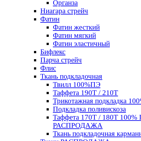
Органза
Ниагара стрейч
Фатин
Фатин жесткий
Фатин мягкий
Фатин элаcтичный
Бифлекс
Парча стрейч
Флис
Ткань подкладочная
Твилл 100%ПЭ
Таффета 190Т / 210Т
Трикотажная подкладка 10
Подкладка поливискоза
Таффета 170Т / 180Т 100%
РАСПРОДАЖА
Ткань подкладочная карман