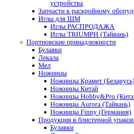
устройства
Запчасти к раскройному обору
Иглы для ШМ
Иглы РАСПРОДАЖА
Иглы TRIUMPH (Тайвань)
Портновские принадлежности
Булавки
Лекала
Мел
Ножницы
Ножницы Крамет (Беларусь
Ножницы Китай
Ножницы Hobby&Pro (Кита
Ножницы Aurora (Тайвань)
Ножницы Finny (Германия)
Продукция в блистерной упаков
Булавки