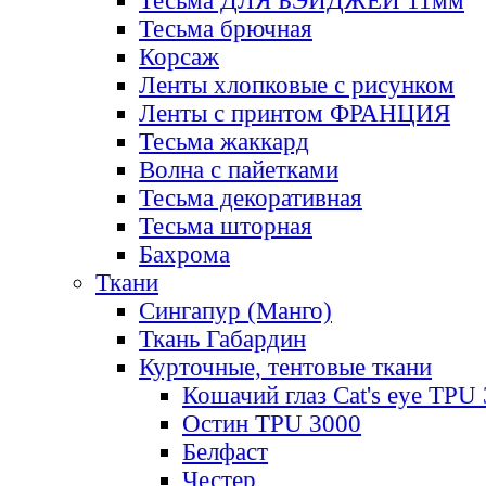
Тесьма ДЛЯ БЭЙДЖЕЙ 11мм
Тесьма брючная
Корсаж
Ленты хлопковые с рисунком
Ленты с принтом ФРАНЦИЯ
Тесьма жаккард
Волна с пайетками
Тесьма декоративная
Тесьма шторная
Бахрома
Ткани
Сингапур (Манго)
Ткань Габардин
Курточные, тентовые ткани
Кошачий глаз Cat's eye TPU
Остин TPU 3000
Белфаст
Честер