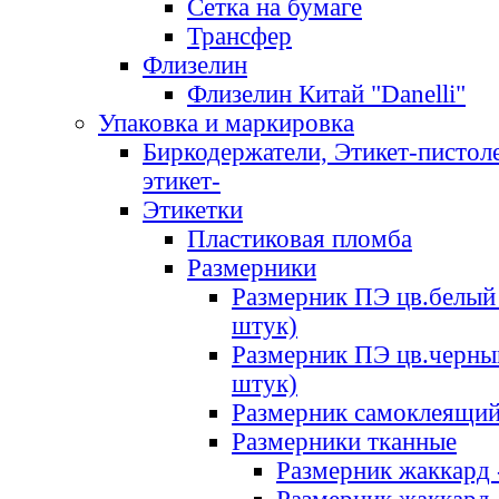
Сетка на бумаге
Трансфер
Флизелин
Флизелин Китай "Danelli"
Упаковка и маркировка
Биркодержатели, Этикет-пистоле
этикет-
Этикетки
Пластиковая пломба
Размерники
Размерник ПЭ цв.белый 
штук)
Размерник ПЭ цв.черны
штук)
Размерник самоклеящи
Размерники тканные
Размерник жаккард 