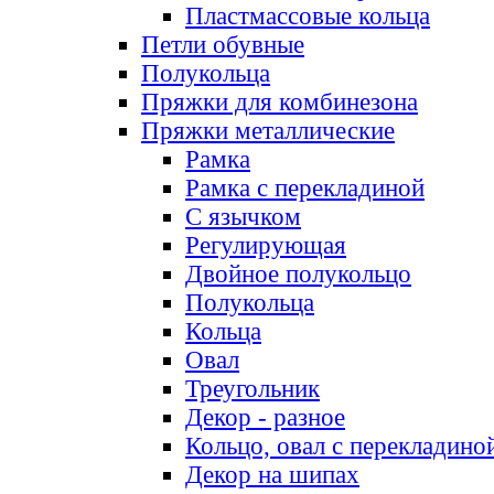
Пластмассовые кольца
Петли обувные
Полукольца
Пряжки для комбинезона
Пряжки металлические
Рамка
Рамка с перекладиной
С язычком
Регулирующая
Двойное полукольцо
Полукольца
Кольца
Овал
Треугольник
Декор - разное
Кольцо, овал с перекладино
Декор на шипах