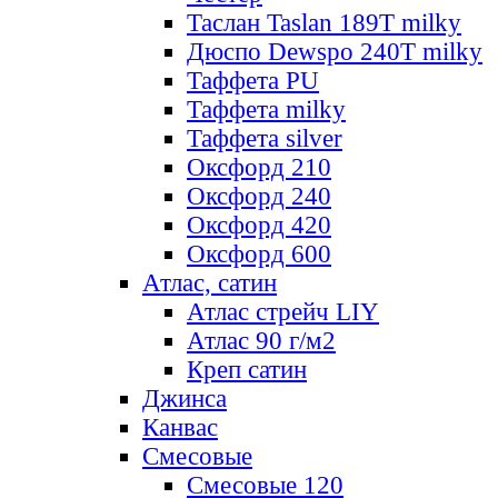
Таслан Taslan 189T milky
Дюспо Dewspo 240T milky
Таффета PU
Таффета milky
Таффета silver
Оксфорд 210
Оксфорд 240
Оксфорд 420
Оксфорд 600
Атлас, сатин
Атлас стрейч LIY
Атлас 90 г/м2
Креп сатин
Джинса
Канвас
Смесовые
Смесовые 120