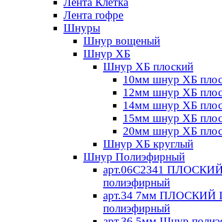
Лента Клетка
Лента гофре
Шнуры
Шнур вощеный
Шнур ХБ
Шнур ХБ плоский
10мм шнур ХБ пло
12мм шнур ХБ пло
14мм шнур ХБ пло
15мм шнур ХБ пло
20мм шнур ХБ пло
Шнур ХБ круглый
Шнур Полиэфирный
арт.06С2341 ПЛОСКИ
полиэфирный
арт.34 7мм ПЛОСКИЙ
полиэфирный
арт.36 5мм Шнур поли