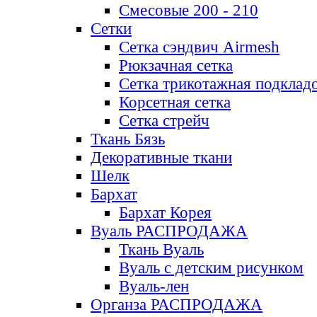
Смесовые 200 - 210
Сетки
Сетка сэндвич Airmesh
Рюкзачная сетка
Сетка трикотажная подклад
Корсетная сетка
Сетка стрейч
Ткань Бязь
Декоративные ткани
Шелк
Бархат
Бархат Корея
Вуаль РАСПРОДАЖА
Ткань Вуаль
Вуаль с детским рисунком
Вуаль-лен
Органза РАСПРОДАЖА