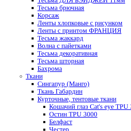
Тесьма ДЛЯ БЭЙДЖЕЙ 11мм
Тесьма брючная
Корсаж
Ленты хлопковые с рисунком
Ленты с принтом ФРАНЦИЯ
Тесьма жаккард
Волна с пайетками
Тесьма декоративная
Тесьма шторная
Бахрома
Ткани
Сингапур (Манго)
Ткань Габардин
Курточные, тентовые ткани
Кошачий глаз Cat's eye TPU
Остин TPU 3000
Белфаст
Честер