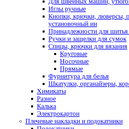
Для швейных машин, утюго
Иглы ручные
Кнопки, крючки, люверсы, 
установочный ин
Принадлежности для шитья 
Ручки и защелки для сумок
Спицы, крючки для вязания
Круговые
Носочные
Прямые
Фурнитура для белья
Шкатулки, органайзеры, кор
Химикаты
Разное
Калька
Электрокартон
Плечевые накладки и подокатники
Подокатники