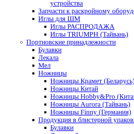
устройства
Запчасти к раскройному обору
Иглы для ШМ
Иглы РАСПРОДАЖА
Иглы TRIUMPH (Тайвань)
Портновские принадлежности
Булавки
Лекала
Мел
Ножницы
Ножницы Крамет (Беларусь
Ножницы Китай
Ножницы Hobby&Pro (Кита
Ножницы Aurora (Тайвань)
Ножницы Finny (Германия)
Продукция в блистерной упаков
Булавки