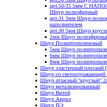
арт.50/35 5мм С НА
Шнур полиэфирный
арт.31 3мм Шнур полиэ
наполнителем
арт.30 5мм Шнур кругл
2мм Шнур полиэфирны
Шнур Полипропиленовый
5мм Шнур полипропил
6мм Шнур полипропил
8мм Шнур полипропил
Шнур эластичный плоский 
Шнур со светоотражающей
Шнур атласный "круглый" 
Шнур метализированный
Шнур Витой
Шнур Акрил
Шнур ПЭ