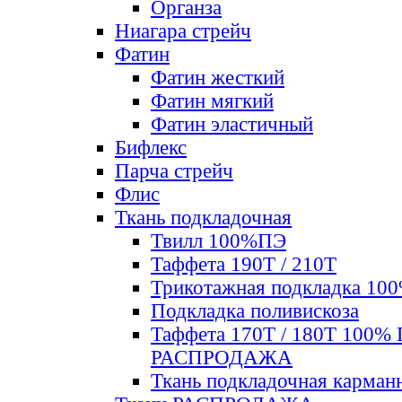
Органза
Ниагара стрейч
Фатин
Фатин жесткий
Фатин мягкий
Фатин элаcтичный
Бифлекс
Парча стрейч
Флис
Ткань подкладочная
Твилл 100%ПЭ
Таффета 190Т / 210Т
Трикотажная подкладка 10
Подкладка поливискоза
Таффета 170Т / 180Т 100%
РАСПРОДАЖА
Ткань подкладочная карман