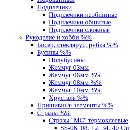
Подплечики
Подплечики необшитые
Подплечики обшитые
Подплечики сложные
Рукоделие и хобби %%
Бисер, стеклярус, рубка %%
Бусины %%
Полубусины
Жемчуг 03мм
Жемчуг 06мм %%
Жемчуг 08мм %%
Жемчуг 10мм %%
Хрусталь %%
Пришивные элементы %%
Стразы %%
Стразы "MС" термоклеевые
SS-06, 08, 12, 34, 40 С