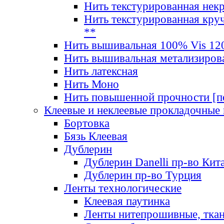
Нить текстурированная нек
Нить текстурированная круч
**
Нить вышивальная 100% Vis 120
Нить вышивальная метализиров
Нить латексная
Нить Моно
Нить повышенной прочности [под
Клеевые и неклеевые прокладочные
Бортовка
Бязь Клеевая
Дублерин
Дублерин Danelli пр-во Кит
Дублерин пр-во Турция
Ленты технологические
Клеевая паутинка
Ленты нитепрошивные, ткан