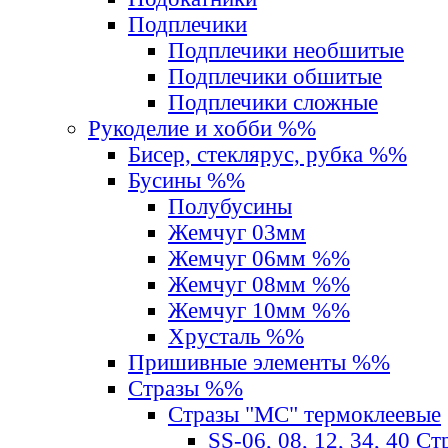
Подплечики
Подплечики необшитые
Подплечики обшитые
Подплечики сложные
Рукоделие и хобби %%
Бисер, стеклярус, рубка %%
Бусины %%
Полубусины
Жемчуг 03мм
Жемчуг 06мм %%
Жемчуг 08мм %%
Жемчуг 10мм %%
Хрусталь %%
Пришивные элементы %%
Стразы %%
Стразы "MС" термоклеевые
SS-06, 08, 12, 34, 40 С