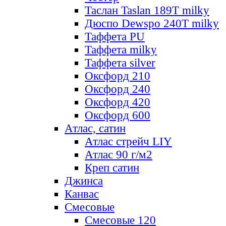
Таслан Taslan 189T milky
Дюспо Dewspo 240T milky
Таффета PU
Таффета milky
Таффета silver
Оксфорд 210
Оксфорд 240
Оксфорд 420
Оксфорд 600
Атлас, сатин
Атлас стрейч LIY
Атлас 90 г/м2
Креп сатин
Джинса
Канвас
Смесовые
Смесовые 120