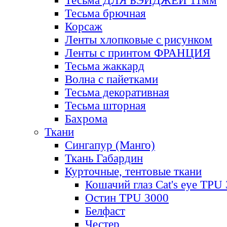
Тесьма ДЛЯ БЭЙДЖЕЙ 11мм
Тесьма брючная
Корсаж
Ленты хлопковые с рисунком
Ленты с принтом ФРАНЦИЯ
Тесьма жаккард
Волна с пайетками
Тесьма декоративная
Тесьма шторная
Бахрома
Ткани
Сингапур (Манго)
Ткань Габардин
Курточные, тентовые ткани
Кошачий глаз Cat's eye TPU
Остин TPU 3000
Белфаст
Честер