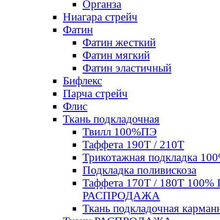
Органза
Ниагара стрейч
Фатин
Фатин жесткий
Фатин мягкий
Фатин элаcтичный
Бифлекс
Парча стрейч
Флис
Ткань подкладочная
Твилл 100%ПЭ
Таффета 190Т / 210Т
Трикотажная подкладка 10
Подкладка поливискоза
Таффета 170Т / 180Т 100%
РАСПРОДАЖА
Ткань подкладочная карман