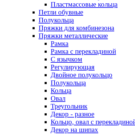
Пластмассовые кольца
Петли обувные
Полукольца
Пряжки для комбинезона
Пряжки металлические
Рамка
Рамка с перекладиной
С язычком
Регулирующая
Двойное полукольцо
Полукольца
Кольца
Овал
Треугольник
Декор - разное
Кольцо, овал с перекладино
Декор на шипах