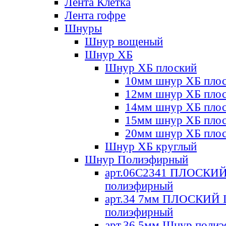
Лента Клетка
Лента гофре
Шнуры
Шнур вощеный
Шнур ХБ
Шнур ХБ плоский
10мм шнур ХБ пло
12мм шнур ХБ пло
14мм шнур ХБ пло
15мм шнур ХБ пло
20мм шнур ХБ пло
Шнур ХБ круглый
Шнур Полиэфирный
арт.06С2341 ПЛОСКИ
полиэфирный
арт.34 7мм ПЛОСКИЙ
полиэфирный
арт.36 5мм Шнур поли