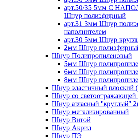
арт.50/35 5мм С НА
Шнур полиэфирный
арт.31 3мм Шнур полиэ
наполнителем
арт.30 5мм Шнур кругл
2мм Шнур полиэфирны
Шнур Полипропиленовый
5мм Шнур полипропил
6мм Шнур полипропил
8мм Шнур полипропил
Шнур эластичный плоский 
Шнур со светоотражающей
Шнур атласный "круглый" 
Шнур метализированный
Шнур Витой
Шнур Акрил
Шнур ПЭ