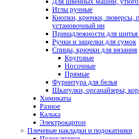
Для швейных машин, утюго
Иглы ручные
Кнопки, крючки, люверсы, 
установочный ин
Принадлежности для шитья 
Ручки и защелки для сумок
Спицы, крючки для вязания
Круговые
Носочные
Прямые
Фурнитура для белья
Шкатулки, органайзеры, кор
Химикаты
Разное
Калька
Электрокартон
Плечевые накладки и подокатники
Подокатники