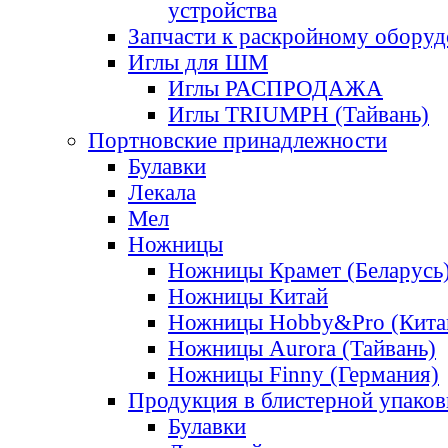
устройства
Запчасти к раскройному обору
Иглы для ШМ
Иглы РАСПРОДАЖА
Иглы TRIUMPH (Тайвань)
Портновские принадлежности
Булавки
Лекала
Мел
Ножницы
Ножницы Крамет (Беларусь
Ножницы Китай
Ножницы Hobby&Pro (Кита
Ножницы Aurora (Тайвань)
Ножницы Finny (Германия)
Продукция в блистерной упаков
Булавки