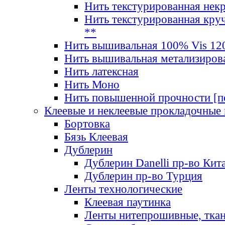
Нить текстурированная нек
Нить текстурированная круч
**
Нить вышивальная 100% Vis 120
Нить вышивальная метализиров
Нить латексная
Нить Моно
Нить повышенной прочности [под
Клеевые и неклеевые прокладочные
Бортовка
Бязь Клеевая
Дублерин
Дублерин Danelli пр-во Кит
Дублерин пр-во Турция
Ленты технологические
Клеевая паутинка
Ленты нитепрошивные, ткан