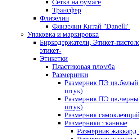
Сетка на бумаге
Трансфер
Флизелин
Флизелин Китай "Danelli"
Упаковка и маркировка
Биркодержатели, Этикет-пистоле
этикет-
Этикетки
Пластиковая пломба
Размерники
Размерник ПЭ цв.белый 
штук)
Размерник ПЭ цв.черны
штук)
Размерник самоклеящи
Размерники тканные
Размерник жаккард 