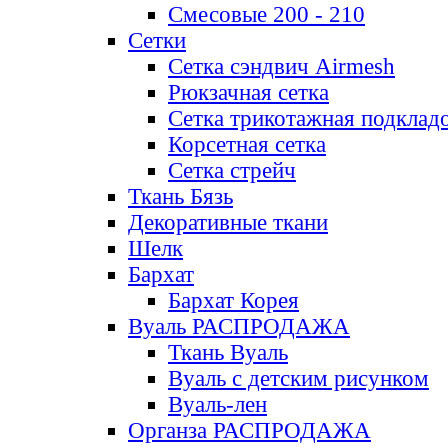
Смесовые 200 - 210
Сетки
Сетка сэндвич Airmesh
Рюкзачная сетка
Сетка трикотажная подклад
Корсетная сетка
Сетка стрейч
Ткань Бязь
Декоративные ткани
Шелк
Бархат
Бархат Корея
Вуаль РАСПРОДАЖА
Ткань Вуаль
Вуаль с детским рисунком
Вуаль-лен
Органза РАСПРОДАЖА