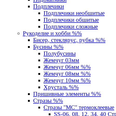
Подплечики
Подплечики необшитые
Подплечики обшитые
Подплечики сложные
Рукоделие и хобби %%
Бисер, стеклярус, рубка %%
Бусины %%
Полубусины
Жемчуг 03мм
Жемчуг 06мм %%
Жемчуг 08мм %%
Жемчуг 10мм %%
Хрусталь %%
Пришивные элементы %%
Стразы %%
Стразы "MС" термоклеевые
SS-06, 08, 12, 34, 40 С