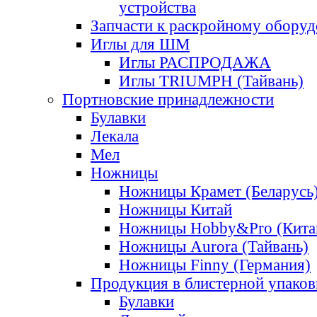
устройства
Запчасти к раскройному обору
Иглы для ШМ
Иглы РАСПРОДАЖА
Иглы TRIUMPH (Тайвань)
Портновские принадлежности
Булавки
Лекала
Мел
Ножницы
Ножницы Крамет (Беларусь
Ножницы Китай
Ножницы Hobby&Pro (Кита
Ножницы Aurora (Тайвань)
Ножницы Finny (Германия)
Продукция в блистерной упаков
Булавки