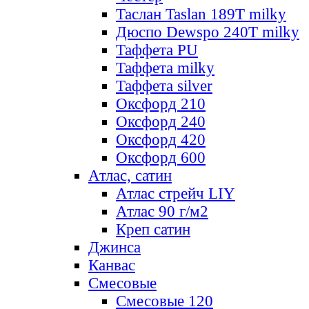
Таслан Taslan 189T milky
Дюспо Dewspo 240T milky
Таффета PU
Таффета milky
Таффета silver
Оксфорд 210
Оксфорд 240
Оксфорд 420
Оксфорд 600
Атлас, сатин
Атлас стрейч LIY
Атлас 90 г/м2
Креп сатин
Джинса
Канвас
Смесовые
Смесовые 120