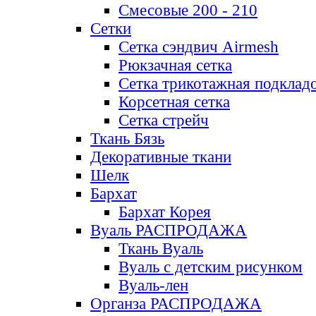
Смесовые 200 - 210
Сетки
Сетка сэндвич Airmesh
Рюкзачная сетка
Сетка трикотажная подклад
Корсетная сетка
Сетка стрейч
Ткань Бязь
Декоративные ткани
Шелк
Бархат
Бархат Корея
Вуаль РАСПРОДАЖА
Ткань Вуаль
Вуаль с детским рисунком
Вуаль-лен
Органза РАСПРОДАЖА