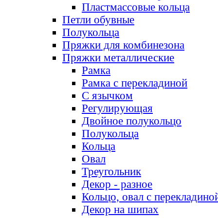
Пластмассовые кольца
Петли обувные
Полукольца
Пряжки для комбинезона
Пряжки металлические
Рамка
Рамка с перекладиной
С язычком
Регулирующая
Двойное полукольцо
Полукольца
Кольца
Овал
Треугольник
Декор - разное
Кольцо, овал с перекладино
Декор на шипах