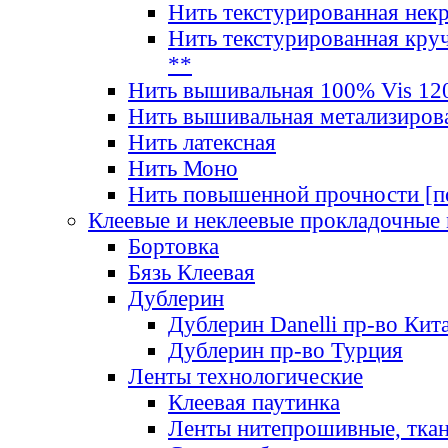
Нить текстурированная нек
Нить текстурированная круч
**
Нить вышивальная 100% Vis 120
Нить вышивальная метализиров
Нить латексная
Нить Моно
Нить повышенной прочности [под
Клеевые и неклеевые прокладочные
Бортовка
Бязь Клеевая
Дублерин
Дублерин Danelli пр-во Кит
Дублерин пр-во Турция
Ленты технологические
Клеевая паутинка
Ленты нитепрошивные, ткан