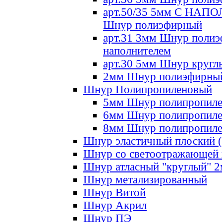
арт.50/35 5мм С НА
Шнур полиэфирный
арт.31 3мм Шнур полиэ
наполнителем
арт.30 5мм Шнур кругл
2мм Шнур полиэфирны
Шнур Полипропиленовый
5мм Шнур полипропил
6мм Шнур полипропил
8мм Шнур полипропил
Шнур эластичный плоский 
Шнур со светоотражающей
Шнур атласный "круглый" 
Шнур метализированный
Шнур Витой
Шнур Акрил
Шнур ПЭ