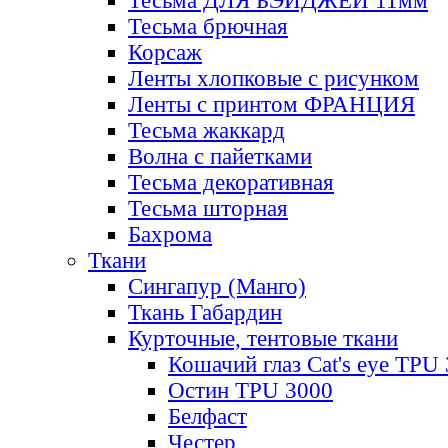
Тесьма ДЛЯ БЭЙДЖЕЙ 11мм
Тесьма брючная
Корсаж
Ленты хлопковые с рисунком
Ленты с принтом ФРАНЦИЯ
Тесьма жаккард
Волна с пайетками
Тесьма декоративная
Тесьма шторная
Бахрома
Ткани
Сингапур (Манго)
Ткань Габардин
Курточные, тентовые ткани
Кошачий глаз Cat's eye TPU
Остин TPU 3000
Белфаст
Честер