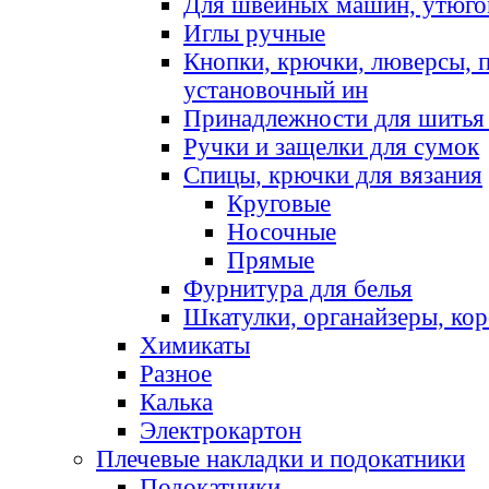
Для швейных машин, утюго
Иглы ручные
Кнопки, крючки, люверсы, 
установочный ин
Принадлежности для шитья 
Ручки и защелки для сумок
Спицы, крючки для вязания
Круговые
Носочные
Прямые
Фурнитура для белья
Шкатулки, органайзеры, кор
Химикаты
Разное
Калька
Электрокартон
Плечевые накладки и подокатники
Подокатники