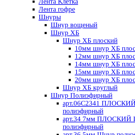
Лента Клетка
Лента гофре
Шнуры
Шнур вощеный
Шнур ХБ
Шнур ХБ плоский
10мм шнур ХБ пло
12мм шнур ХБ пло
14мм шнур ХБ пло
15мм шнур ХБ пло
20мм шнур ХБ пло
Шнур ХБ круглый
Шнур Полиэфирный
арт.06С2341 ПЛОСКИ
полиэфирный
арт.34 7мм ПЛОСКИЙ
полиэфирный
арт.36 5мм Шнур поли