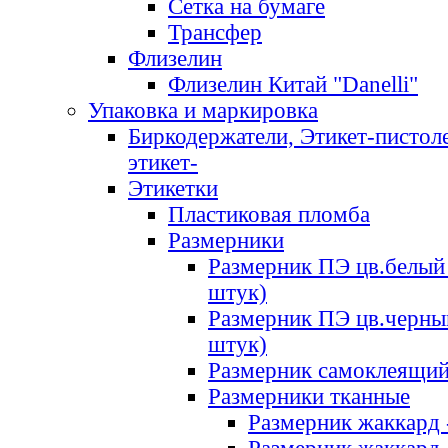
Сетка на бумаге
Трансфер
Флизелин
Флизелин Китай "Danelli"
Упаковка и маркировка
Биркодержатели, Этикет-пистоле
этикет-
Этикетки
Пластиковая пломба
Размерники
Размерник ПЭ цв.белый 
штук)
Размерник ПЭ цв.черны
штук)
Размерник самоклеящи
Размерники тканные
Размерник жаккард 