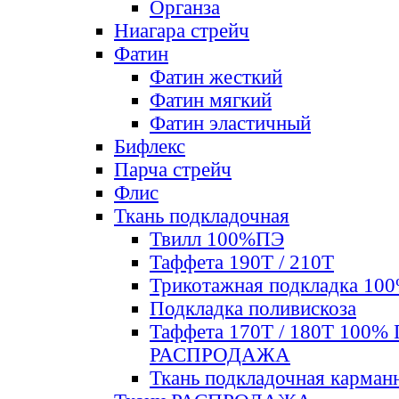
Органза
Ниагара стрейч
Фатин
Фатин жесткий
Фатин мягкий
Фатин элаcтичный
Бифлекс
Парча стрейч
Флис
Ткань подкладочная
Твилл 100%ПЭ
Таффета 190Т / 210Т
Трикотажная подкладка 10
Подкладка поливискоза
Таффета 170Т / 180Т 100%
РАСПРОДАЖА
Ткань подкладочная карман