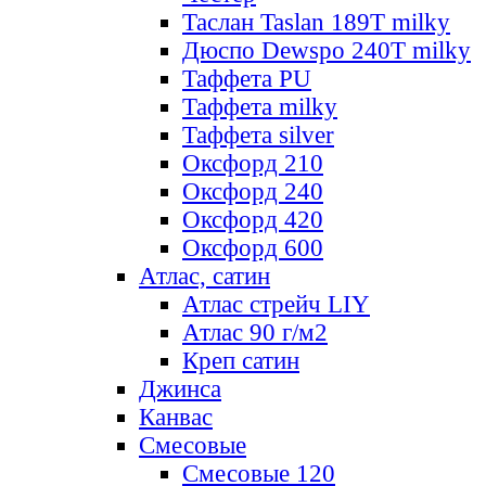
Таслан Taslan 189T milky
Дюспо Dewspo 240T milky
Таффета PU
Таффета milky
Таффета silver
Оксфорд 210
Оксфорд 240
Оксфорд 420
Оксфорд 600
Атлас, сатин
Атлас стрейч LIY
Атлас 90 г/м2
Креп сатин
Джинса
Канвас
Смесовые
Смесовые 120