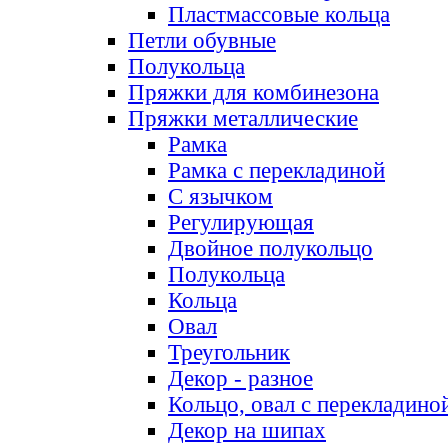
Пластмассовые кольца
Петли обувные
Полукольца
Пряжки для комбинезона
Пряжки металлические
Рамка
Рамка с перекладиной
С язычком
Регулирующая
Двойное полукольцо
Полукольца
Кольца
Овал
Треугольник
Декор - разное
Кольцо, овал с перекладино
Декор на шипах