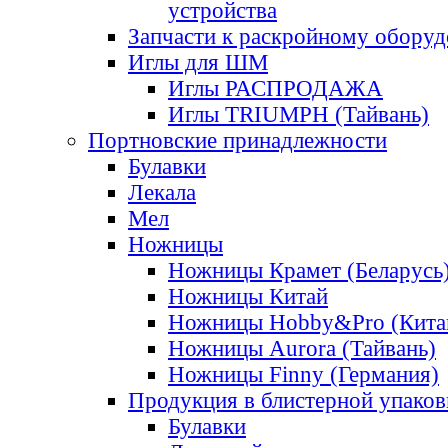
устройства
Запчасти к раскройному обору
Иглы для ШМ
Иглы РАСПРОДАЖА
Иглы TRIUMPH (Тайвань)
Портновские принадлежности
Булавки
Лекала
Мел
Ножницы
Ножницы Крамет (Беларусь
Ножницы Китай
Ножницы Hobby&Pro (Кита
Ножницы Aurora (Тайвань)
Ножницы Finny (Германия)
Продукция в блистерной упаков
Булавки