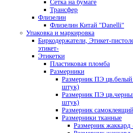
Сетка на бумаге
Трансфер
Флизелин
Флизелин Китай "Danelli"
Упаковка и маркировка
Биркодержатели, Этикет-пистоле
этикет-
Этикетки
Пластиковая пломба
Размерники
Размерник ПЭ цв.белый 
штук)
Размерник ПЭ цв.черны
штук)
Размерник самоклеящи
Размерники тканные
Размерник жаккард 