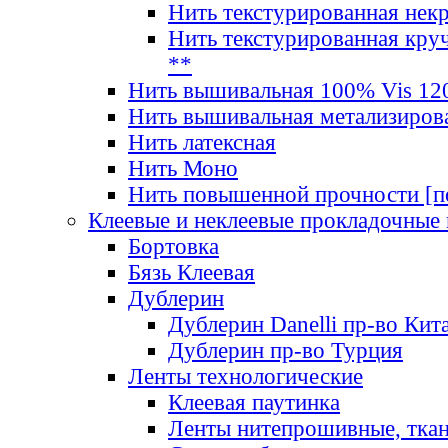
Нить текстурированная нек
Нить текстурированная круч
**
Нить вышивальная 100% Vis 120
Нить вышивальная метализиров
Нить латексная
Нить Моно
Нить повышенной прочности [под
Клеевые и неклеевые прокладочные
Бортовка
Бязь Клеевая
Дублерин
Дублерин Danelli пр-во Кит
Дублерин пр-во Турция
Ленты технологические
Клеевая паутинка
Ленты нитепрошивные, ткан