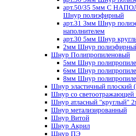
арт.50/35 5мм С НА
Шнур полиэфирный
арт.31 3мм Шнур полиэ
наполнителем
арт.30 5мм Шнур кругл
2мм Шнур полиэфирны
Шнур Полипропиленовый
5мм Шнур полипропил
6мм Шнур полипропил
8мм Шнур полипропил
Шнур эластичный плоский 
Шнур со светоотражающей
Шнур атласный "круглый" 
Шнур метализированный
Шнур Витой
Шнур Акрил
Шнур ПЭ