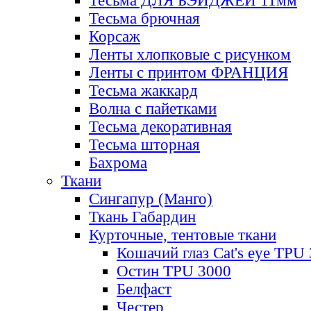
Тесьма ДЛЯ БЭЙДЖЕЙ 11мм
Тесьма брючная
Корсаж
Ленты хлопковые с рисунком
Ленты с принтом ФРАНЦИЯ
Тесьма жаккард
Волна с пайетками
Тесьма декоративная
Тесьма шторная
Бахрома
Ткани
Сингапур (Манго)
Ткань Габардин
Курточные, тентовые ткани
Кошачий глаз Cat's eye TPU
Остин TPU 3000
Белфаст
Честер