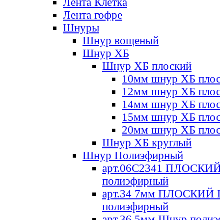
Лента Клетка
Лента гофре
Шнуры
Шнур вощеный
Шнур ХБ
Шнур ХБ плоский
10мм шнур ХБ пло
12мм шнур ХБ пло
14мм шнур ХБ пло
15мм шнур ХБ пло
20мм шнур ХБ пло
Шнур ХБ круглый
Шнур Полиэфирный
арт.06С2341 ПЛОСКИ
полиэфирный
арт.34 7мм ПЛОСКИЙ
полиэфирный
арт.36 5мм Шнур поли