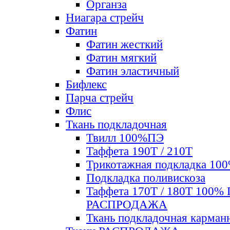
Органза
Ниагара стрейч
Фатин
Фатин жесткий
Фатин мягкий
Фатин элаcтичный
Бифлекс
Парча стрейч
Флис
Ткань подкладочная
Твилл 100%ПЭ
Таффета 190Т / 210Т
Трикотажная подкладка 10
Подкладка поливискоза
Таффета 170Т / 180Т 100%
РАСПРОДАЖА
Ткань подкладочная карман