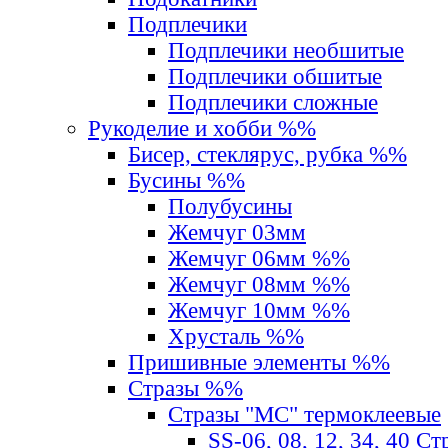
Подплечики
Подплечики необшитые
Подплечики обшитые
Подплечики сложные
Рукоделие и хобби %%
Бисер, стеклярус, рубка %%
Бусины %%
Полубусины
Жемчуг 03мм
Жемчуг 06мм %%
Жемчуг 08мм %%
Жемчуг 10мм %%
Хрусталь %%
Пришивные элементы %%
Стразы %%
Стразы "MС" термоклеевые
SS-06, 08, 12, 34, 40 С