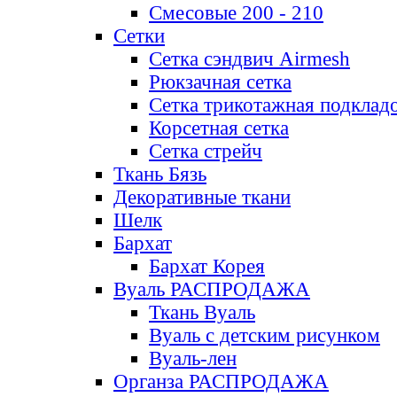
Смесовые 200 - 210
Сетки
Сетка сэндвич Airmesh
Рюкзачная сетка
Сетка трикотажная подклад
Корсетная сетка
Сетка стрейч
Ткань Бязь
Декоративные ткани
Шелк
Бархат
Бархат Корея
Вуаль РАСПРОДАЖА
Ткань Вуаль
Вуаль с детским рисунком
Вуаль-лен
Органза РАСПРОДАЖА