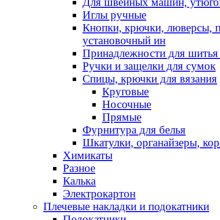
Для швейных машин, утюго
Иглы ручные
Кнопки, крючки, люверсы, 
установочный ин
Принадлежности для шитья 
Ручки и защелки для сумок
Спицы, крючки для вязания
Круговые
Носочные
Прямые
Фурнитура для белья
Шкатулки, органайзеры, кор
Химикаты
Разное
Калька
Электрокартон
Плечевые накладки и подокатники
Подокатники