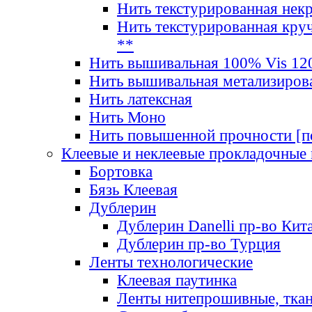
Нить текстурированная нек
Нить текстурированная круч
**
Нить вышивальная 100% Vis 120
Нить вышивальная метализиров
Нить латексная
Нить Моно
Нить повышенной прочности [под
Клеевые и неклеевые прокладочные
Бортовка
Бязь Клеевая
Дублерин
Дублерин Danelli пр-во Кит
Дублерин пр-во Турция
Ленты технологические
Клеевая паутинка
Ленты нитепрошивные, ткан