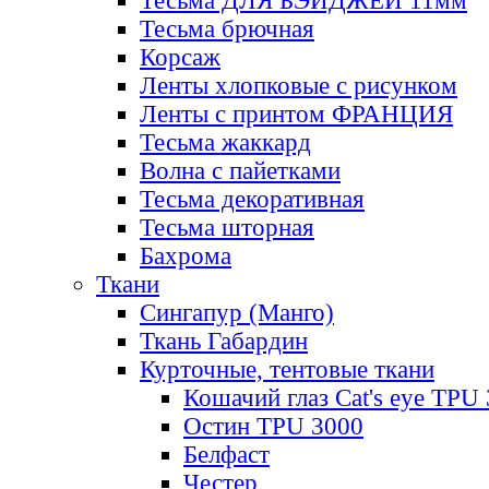
Тесьма ДЛЯ БЭЙДЖЕЙ 11мм
Тесьма брючная
Корсаж
Ленты хлопковые с рисунком
Ленты с принтом ФРАНЦИЯ
Тесьма жаккард
Волна с пайетками
Тесьма декоративная
Тесьма шторная
Бахрома
Ткани
Сингапур (Манго)
Ткань Габардин
Курточные, тентовые ткани
Кошачий глаз Cat's eye TPU
Остин TPU 3000
Белфаст
Честер