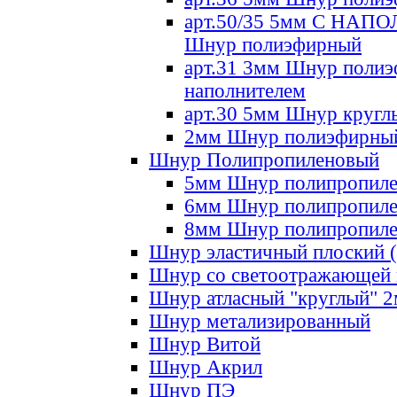
арт.50/35 5мм С НА
Шнур полиэфирный
арт.31 3мм Шнур полиэ
наполнителем
арт.30 5мм Шнур кругл
2мм Шнур полиэфирны
Шнур Полипропиленовый
5мм Шнур полипропил
6мм Шнур полипропил
8мм Шнур полипропил
Шнур эластичный плоский 
Шнур со светоотражающей
Шнур атласный "круглый" 
Шнур метализированный
Шнур Витой
Шнур Акрил
Шнур ПЭ