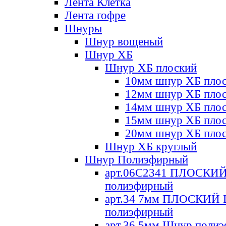
Лента Клетка
Лента гофре
Шнуры
Шнур вощеный
Шнур ХБ
Шнур ХБ плоский
10мм шнур ХБ пло
12мм шнур ХБ пло
14мм шнур ХБ пло
15мм шнур ХБ пло
20мм шнур ХБ пло
Шнур ХБ круглый
Шнур Полиэфирный
арт.06С2341 ПЛОСКИ
полиэфирный
арт.34 7мм ПЛОСКИЙ
полиэфирный
арт.36 5мм Шнур поли