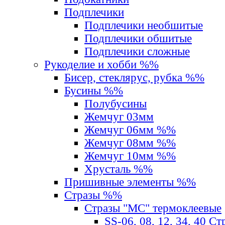
Подплечики
Подплечики необшитые
Подплечики обшитые
Подплечики сложные
Рукоделие и хобби %%
Бисер, стеклярус, рубка %%
Бусины %%
Полубусины
Жемчуг 03мм
Жемчуг 06мм %%
Жемчуг 08мм %%
Жемчуг 10мм %%
Хрусталь %%
Пришивные элементы %%
Стразы %%
Стразы "MС" термоклеевые
SS-06, 08, 12, 34, 40 С