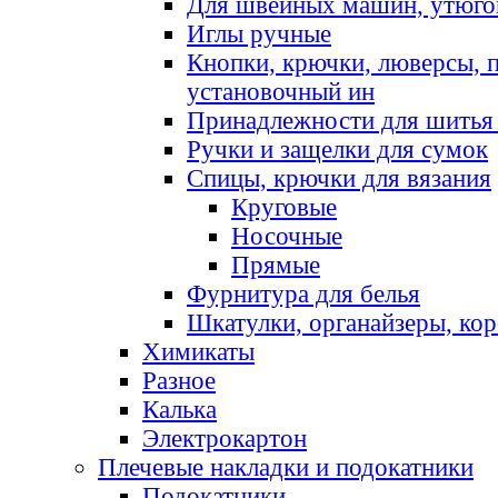
Для швейных машин, утюго
Иглы ручные
Кнопки, крючки, люверсы, 
установочный ин
Принадлежности для шитья 
Ручки и защелки для сумок
Спицы, крючки для вязания
Круговые
Носочные
Прямые
Фурнитура для белья
Шкатулки, органайзеры, кор
Химикаты
Разное
Калька
Электрокартон
Плечевые накладки и подокатники
Подокатники