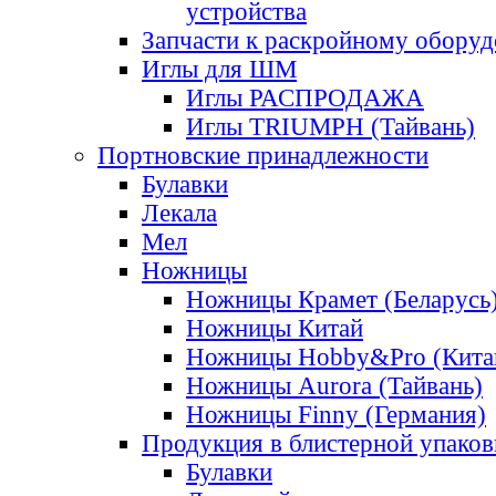
устройства
Запчасти к раскройному обору
Иглы для ШМ
Иглы РАСПРОДАЖА
Иглы TRIUMPH (Тайвань)
Портновские принадлежности
Булавки
Лекала
Мел
Ножницы
Ножницы Крамет (Беларусь
Ножницы Китай
Ножницы Hobby&Pro (Кита
Ножницы Aurora (Тайвань)
Ножницы Finny (Германия)
Продукция в блистерной упаков
Булавки