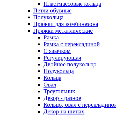
Пластмассовые кольца
Петли обувные
Полукольца
Пряжки для комбинезона
Пряжки металлические
Рамка
Рамка с перекладиной
С язычком
Регулирующая
Двойное полукольцо
Полукольца
Кольца
Овал
Треугольник
Декор - разное
Кольцо, овал с перекладино
Декор на шипах