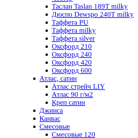
Таслан Taslan 189T milky
Дюспо Dewspo 240T milky
Таффета PU
Таффета milky
Таффета silver
Оксфорд 210
Оксфорд 240
Оксфорд 420
Оксфорд 600
Атлас, сатин
Атлас стрейч LIY
Атлас 90 г/м2
Креп сатин
Джинса
Канвас
Смесовые
Смесовые 120