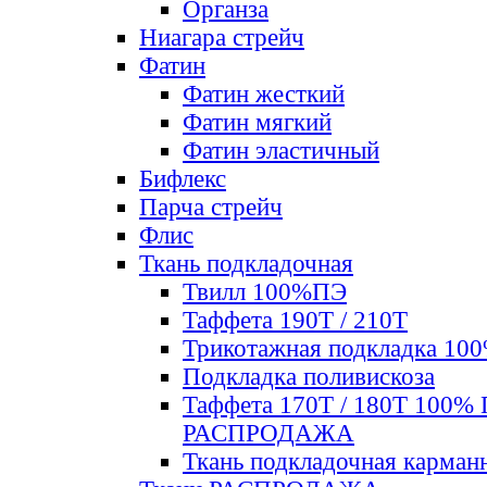
Органза
Ниагара стрейч
Фатин
Фатин жесткий
Фатин мягкий
Фатин элаcтичный
Бифлекс
Парча стрейч
Флис
Ткань подкладочная
Твилл 100%ПЭ
Таффета 190Т / 210Т
Трикотажная подкладка 10
Подкладка поливискоза
Таффета 170Т / 180Т 100%
РАСПРОДАЖА
Ткань подкладочная карман