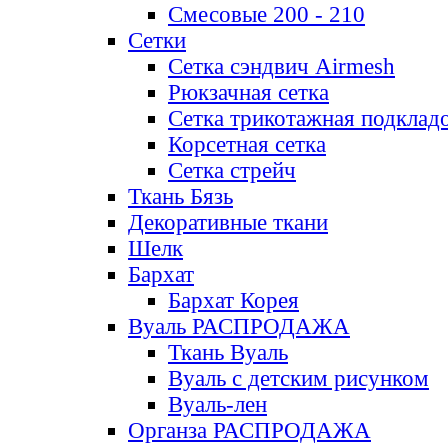
Смесовые 200 - 210
Сетки
Сетка сэндвич Airmesh
Рюкзачная сетка
Сетка трикотажная подклад
Корсетная сетка
Сетка стрейч
Ткань Бязь
Декоративные ткани
Шелк
Бархат
Бархат Корея
Вуаль РАСПРОДАЖА
Ткань Вуаль
Вуаль с детским рисунком
Вуаль-лен
Органза РАСПРОДАЖА