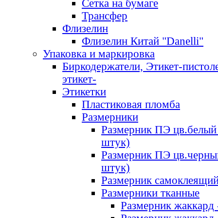
Сетка на бумаге
Трансфер
Флизелин
Флизелин Китай "Danelli"
Упаковка и маркировка
Биркодержатели, Этикет-пистоле
этикет-
Этикетки
Пластиковая пломба
Размерники
Размерник ПЭ цв.белый 
штук)
Размерник ПЭ цв.черны
штук)
Размерник самоклеящи
Размерники тканные
Размерник жаккард 