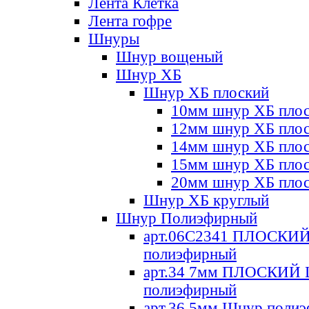
Лента Клетка
Лента гофре
Шнуры
Шнур вощеный
Шнур ХБ
Шнур ХБ плоский
10мм шнур ХБ пло
12мм шнур ХБ пло
14мм шнур ХБ пло
15мм шнур ХБ пло
20мм шнур ХБ пло
Шнур ХБ круглый
Шнур Полиэфирный
арт.06С2341 ПЛОСКИ
полиэфирный
арт.34 7мм ПЛОСКИЙ
полиэфирный
арт.36 5мм Шнур поли