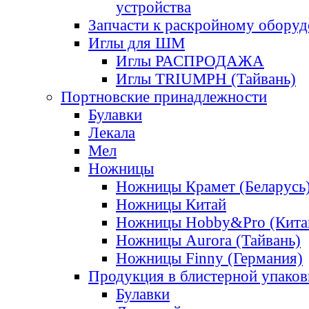
устройства
Запчасти к раскройному обору
Иглы для ШМ
Иглы РАСПРОДАЖА
Иглы TRIUMPH (Тайвань)
Портновские принадлежности
Булавки
Лекала
Мел
Ножницы
Ножницы Крамет (Беларусь
Ножницы Китай
Ножницы Hobby&Pro (Кита
Ножницы Aurora (Тайвань)
Ножницы Finny (Германия)
Продукция в блистерной упаков
Булавки