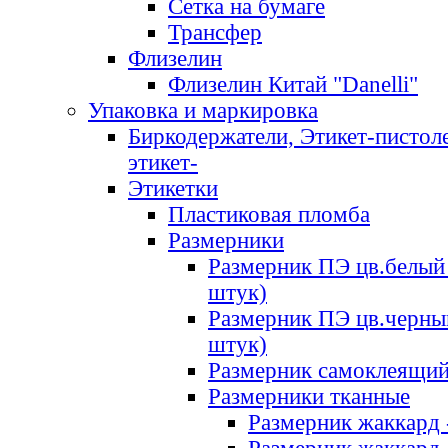
Сетка на бумаге
Трансфер
Флизелин
Флизелин Китай "Danelli"
Упаковка и маркировка
Биркодержатели, Этикет-пистоле
этикет-
Этикетки
Пластиковая пломба
Размерники
Размерник ПЭ цв.белый 
штук)
Размерник ПЭ цв.черны
штук)
Размерник самоклеящи
Размерники тканные
Размерник жаккард 