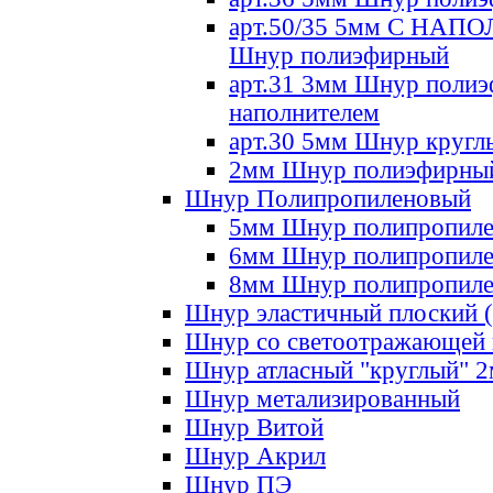
арт.50/35 5мм С НА
Шнур полиэфирный
арт.31 3мм Шнур полиэ
наполнителем
арт.30 5мм Шнур кругл
2мм Шнур полиэфирны
Шнур Полипропиленовый
5мм Шнур полипропил
6мм Шнур полипропил
8мм Шнур полипропил
Шнур эластичный плоский 
Шнур со светоотражающей
Шнур атласный "круглый" 
Шнур метализированный
Шнур Витой
Шнур Акрил
Шнур ПЭ