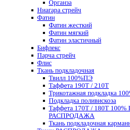
Органза
Ниагара стрейч
Фатин
Фатин жесткий
Фатин мягкий
Фатин элаcтичный
Бифлекс
Парча стрейч
Флис
Ткань подкладочная
Твилл 100%ПЭ
Таффета 190Т / 210Т
Трикотажная подкладка 10
Подкладка поливискоза
Таффета 170Т / 180Т 100%
РАСПРОДАЖА
Ткань подкладочная карман