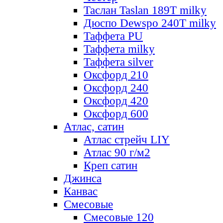
Таслан Taslan 189T milky
Дюспо Dewspo 240T milky
Таффета PU
Таффета milky
Таффета silver
Оксфорд 210
Оксфорд 240
Оксфорд 420
Оксфорд 600
Атлас, сатин
Атлас стрейч LIY
Атлас 90 г/м2
Креп сатин
Джинса
Канвас
Смесовые
Смесовые 120