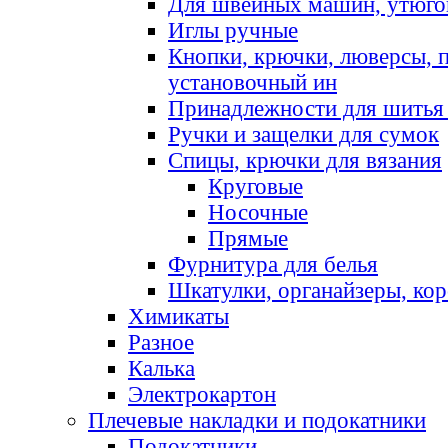
Для швейных машин, утюго
Иглы ручные
Кнопки, крючки, люверсы, 
установочный ин
Принадлежности для шитья 
Ручки и защелки для сумок
Спицы, крючки для вязания
Круговые
Носочные
Прямые
Фурнитура для белья
Шкатулки, органайзеры, кор
Химикаты
Разное
Калька
Электрокартон
Плечевые накладки и подокатники
Подокатники