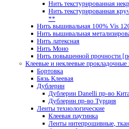
Нить текстурированная нек
Нить текстурированная круч
**
Нить вышивальная 100% Vis 120
Нить вышивальная метализиров
Нить латексная
Нить Моно
Нить повышенной прочности [под
Клеевые и неклеевые прокладочные
Бортовка
Бязь Клеевая
Дублерин
Дублерин Danelli пр-во Кит
Дублерин пр-во Турция
Ленты технологические
Клеевая паутинка
Ленты нитепрошивные, ткан