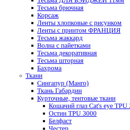
Тесьма ДЛЯ БЭЙДЖЕЙ 11мм
Тесьма брючная
Корсаж
Ленты хлопковые с рисунком
Ленты с принтом ФРАНЦИЯ
Тесьма жаккард
Волна с пайетками
Тесьма декоративная
Тесьма шторная
Бахрома
Ткани
Сингапур (Манго)
Ткань Габардин
Курточные, тентовые ткани
Кошачий глаз Cat's eye TPU
Остин TPU 3000
Белфаст
Честер