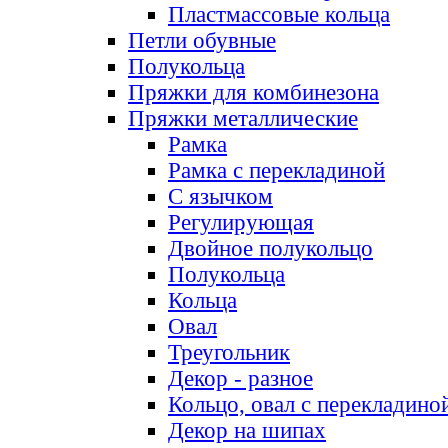
Пластмассовые кольца
Петли обувные
Полукольца
Пряжки для комбинезона
Пряжки металлические
Рамка
Рамка с перекладиной
С язычком
Регулирующая
Двойное полукольцо
Полукольца
Кольца
Овал
Треугольник
Декор - разное
Кольцо, овал с перекладино
Декор на шипах