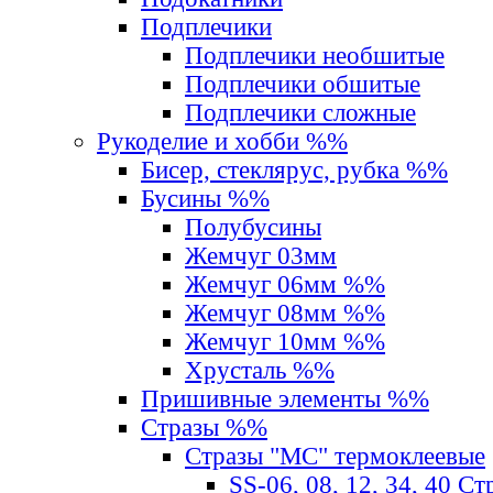
Подплечики
Подплечики необшитые
Подплечики обшитые
Подплечики сложные
Рукоделие и хобби %%
Бисер, стеклярус, рубка %%
Бусины %%
Полубусины
Жемчуг 03мм
Жемчуг 06мм %%
Жемчуг 08мм %%
Жемчуг 10мм %%
Хрусталь %%
Пришивные элементы %%
Стразы %%
Стразы "MС" термоклеевые
SS-06, 08, 12, 34, 40 С