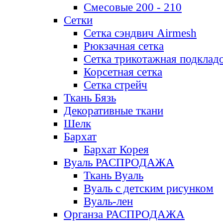
Смесовые 200 - 210
Сетки
Сетка сэндвич Airmesh
Рюкзачная сетка
Сетка трикотажная подклад
Корсетная сетка
Сетка стрейч
Ткань Бязь
Декоративные ткани
Шелк
Бархат
Бархат Корея
Вуаль РАСПРОДАЖА
Ткань Вуаль
Вуаль с детским рисунком
Вуаль-лен
Органза РАСПРОДАЖА