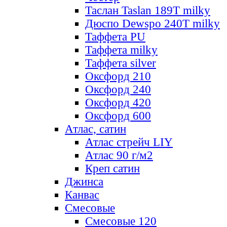
Таслан Taslan 189T milky
Дюспо Dewspo 240T milky
Таффета PU
Таффета milky
Таффета silver
Оксфорд 210
Оксфорд 240
Оксфорд 420
Оксфорд 600
Атлас, сатин
Атлас стрейч LIY
Атлас 90 г/м2
Креп сатин
Джинса
Канвас
Смесовые
Смесовые 120