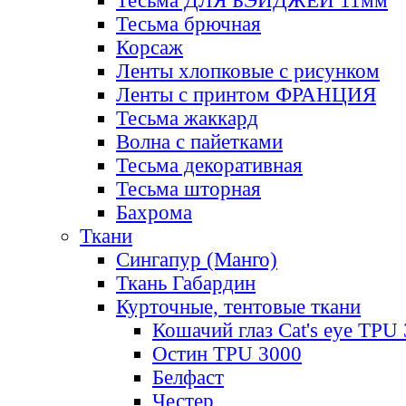
Тесьма ДЛЯ БЭЙДЖЕЙ 11мм
Тесьма брючная
Корсаж
Ленты хлопковые с рисунком
Ленты с принтом ФРАНЦИЯ
Тесьма жаккард
Волна с пайетками
Тесьма декоративная
Тесьма шторная
Бахрома
Ткани
Сингапур (Манго)
Ткань Габардин
Курточные, тентовые ткани
Кошачий глаз Cat's eye TPU
Остин TPU 3000
Белфаст
Честер