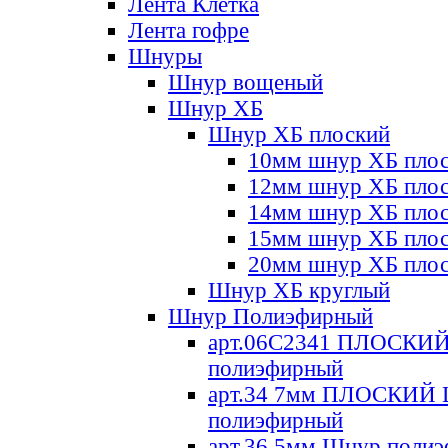
Лента Клетка
Лента гофре
Шнуры
Шнур вощеный
Шнур ХБ
Шнур ХБ плоский
10мм шнур ХБ пло
12мм шнур ХБ пло
14мм шнур ХБ пло
15мм шнур ХБ пло
20мм шнур ХБ пло
Шнур ХБ круглый
Шнур Полиэфирный
арт.06С2341 ПЛОСКИ
полиэфирный
арт.34 7мм ПЛОСКИЙ
полиэфирный
арт.36 5мм Шнур поли