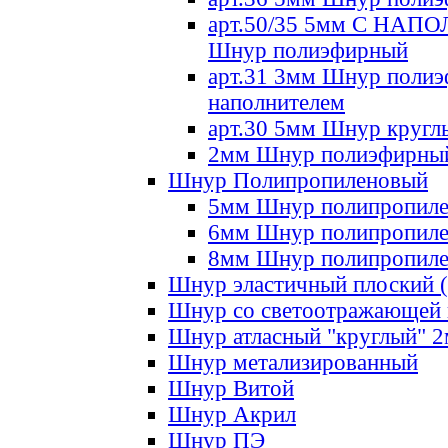
арт.50/35 5мм С НА
Шнур полиэфирный
арт.31 3мм Шнур полиэ
наполнителем
арт.30 5мм Шнур кругл
2мм Шнур полиэфирны
Шнур Полипропиленовый
5мм Шнур полипропил
6мм Шнур полипропил
8мм Шнур полипропил
Шнур эластичный плоский 
Шнур со светоотражающей
Шнур атласный "круглый" 
Шнур метализированный
Шнур Витой
Шнур Акрил
Шнур ПЭ