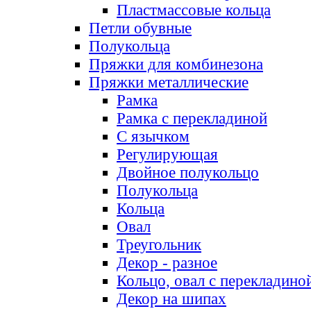
Пластмассовые кольца
Петли обувные
Полукольца
Пряжки для комбинезона
Пряжки металлические
Рамка
Рамка с перекладиной
С язычком
Регулирующая
Двойное полукольцо
Полукольца
Кольца
Овал
Треугольник
Декор - разное
Кольцо, овал с перекладино
Декор на шипах