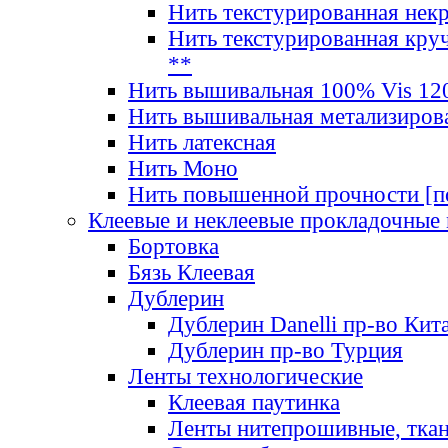
Нить текстурированная нек
Нить текстурированная круч
**
Нить вышивальная 100% Vis 120
Нить вышивальная метализиров
Нить латексная
Нить Моно
Нить повышенной прочности [под
Клеевые и неклеевые прокладочные
Бортовка
Бязь Клеевая
Дублерин
Дублерин Danelli пр-во Кит
Дублерин пр-во Турция
Ленты технологические
Клеевая паутинка
Ленты нитепрошивные, ткан