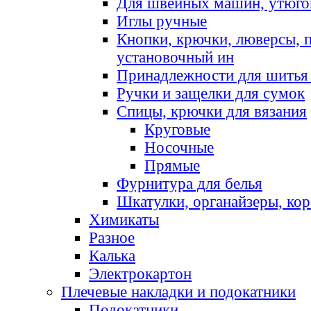
Для швейных машин, утюго
Иглы ручные
Кнопки, крючки, люверсы, 
установочный ин
Принадлежности для шитья 
Ручки и защелки для сумок
Спицы, крючки для вязания
Круговые
Носочные
Прямые
Фурнитура для белья
Шкатулки, органайзеры, кор
Химикаты
Разное
Калька
Электрокартон
Плечевые накладки и подокатники
Подокатники