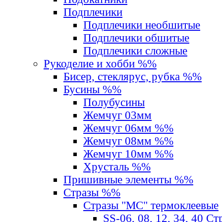
Подплечики
Подплечики необшитые
Подплечики обшитые
Подплечики сложные
Рукоделие и хобби %%
Бисер, стеклярус, рубка %%
Бусины %%
Полубусины
Жемчуг 03мм
Жемчуг 06мм %%
Жемчуг 08мм %%
Жемчуг 10мм %%
Хрусталь %%
Пришивные элементы %%
Стразы %%
Стразы "MС" термоклеевые
SS-06, 08, 12, 34, 40 С