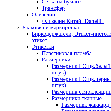
Сетка на бумаге
Трансфер
Флизелин
Флизелин Китай "Danelli"
Упаковка и маркировка
Биркодержатели, Этикет-пистоле
этикет-
Этикетки
Пластиковая пломба
Размерники
Размерник ПЭ цв.белый 
штук)
Размерник ПЭ цв.черны
штук)
Размерник самоклеящи
Размерники тканные
Размерник жаккард 