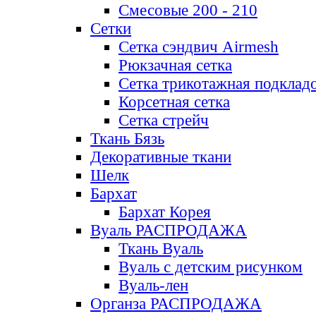
Смесовые 200 - 210
Сетки
Сетка сэндвич Airmesh
Рюкзачная сетка
Сетка трикотажная подклад
Корсетная сетка
Сетка стрейч
Ткань Бязь
Декоративные ткани
Шелк
Бархат
Бархат Корея
Вуаль РАСПРОДАЖА
Ткань Вуаль
Вуаль с детским рисунком
Вуаль-лен
Органза РАСПРОДАЖА