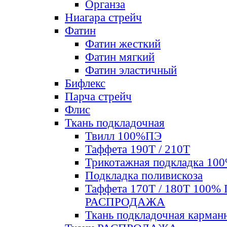
Органза
Ниагара стрейч
Фатин
Фатин жесткий
Фатин мягкий
Фатин элаcтичный
Бифлекс
Парча стрейч
Флис
Ткань подкладочная
Твилл 100%ПЭ
Таффета 190Т / 210Т
Трикотажная подкладка 10
Подкладка поливискоза
Таффета 170Т / 180Т 100%
РАСПРОДАЖА
Ткань подкладочная карман