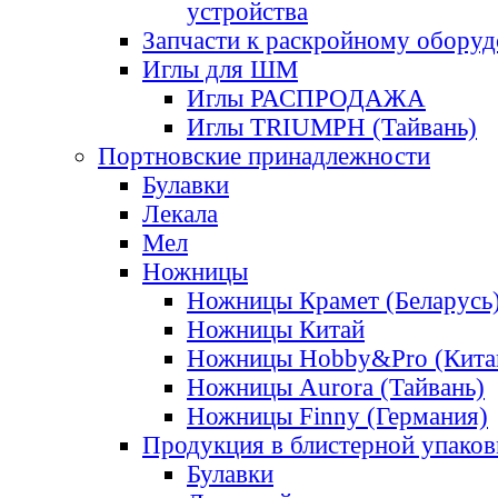
устройства
Запчасти к раскройному обору
Иглы для ШМ
Иглы РАСПРОДАЖА
Иглы TRIUMPH (Тайвань)
Портновские принадлежности
Булавки
Лекала
Мел
Ножницы
Ножницы Крамет (Беларусь
Ножницы Китай
Ножницы Hobby&Pro (Кита
Ножницы Aurora (Тайвань)
Ножницы Finny (Германия)
Продукция в блистерной упаков
Булавки