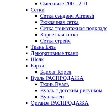
Смесовые 200 - 210
Сетки
Сетка сэндвич Airmesh
Рюкзачная сетка
Сетка трикотажная подклад
Корсетная сетка
Сетка стрейч
Ткань Бязь
Декоративные ткани
Шелк
Бархат
Бархат Корея
Вуаль РАСПРОДАЖА
Ткань Вуаль
Вуаль с детским рисунком
Вуаль-лен
Органза РАСПРОДАЖА