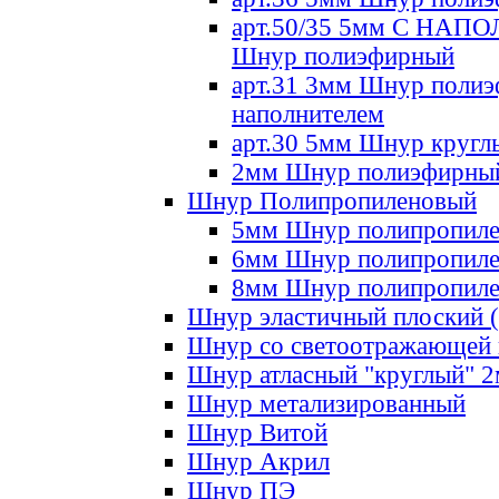
арт.50/35 5мм С НА
Шнур полиэфирный
арт.31 3мм Шнур полиэ
наполнителем
арт.30 5мм Шнур кругл
2мм Шнур полиэфирны
Шнур Полипропиленовый
5мм Шнур полипропил
6мм Шнур полипропил
8мм Шнур полипропил
Шнур эластичный плоский 
Шнур со светоотражающей
Шнур атласный "круглый" 
Шнур метализированный
Шнур Витой
Шнур Акрил
Шнур ПЭ