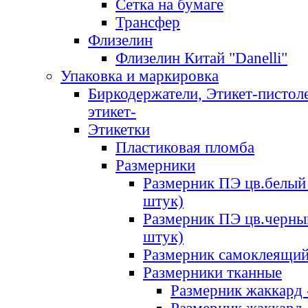
Сетка на бумаге
Трансфер
Флизелин
Флизелин Китай "Danelli"
Упаковка и маркировка
Биркодержатели, Этикет-пистоле
этикет-
Этикетки
Пластиковая пломба
Размерники
Размерник ПЭ цв.белый 
штук)
Размерник ПЭ цв.черны
штук)
Размерник самоклеящи
Размерники тканные
Размерник жаккард 