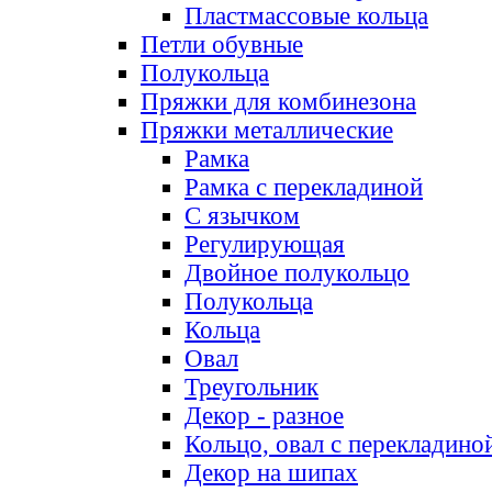
Пластмассовые кольца
Петли обувные
Полукольца
Пряжки для комбинезона
Пряжки металлические
Рамка
Рамка с перекладиной
С язычком
Регулирующая
Двойное полукольцо
Полукольца
Кольца
Овал
Треугольник
Декор - разное
Кольцо, овал с перекладино
Декор на шипах