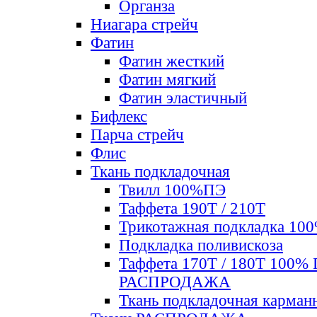
Органза
Ниагара стрейч
Фатин
Фатин жесткий
Фатин мягкий
Фатин элаcтичный
Бифлекс
Парча стрейч
Флис
Ткань подкладочная
Твилл 100%ПЭ
Таффета 190Т / 210Т
Трикотажная подкладка 10
Подкладка поливискоза
Таффета 170Т / 180Т 100%
РАСПРОДАЖА
Ткань подкладочная карман