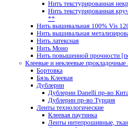
Нить текстурированная нек
Нить текстурированная круч
**
Нить вышивальная 100% Vis 120
Нить вышивальная метализиров
Нить латексная
Нить Моно
Нить повышенной прочности [под
Клеевые и неклеевые прокладочные
Бортовка
Бязь Клеевая
Дублерин
Дублерин Danelli пр-во Кит
Дублерин пр-во Турция
Ленты технологические
Клеевая паутинка
Ленты нитепрошивные, ткан