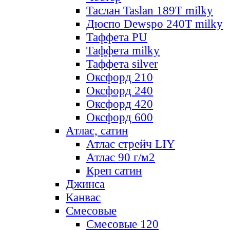
Таслан Taslan 189T milky
Дюспо Dewspo 240T milky
Таффета PU
Таффета milky
Таффета silver
Оксфорд 210
Оксфорд 240
Оксфорд 420
Оксфорд 600
Атлас, сатин
Атлас стрейч LIY
Атлас 90 г/м2
Креп сатин
Джинса
Канвас
Смесовые
Смесовые 120