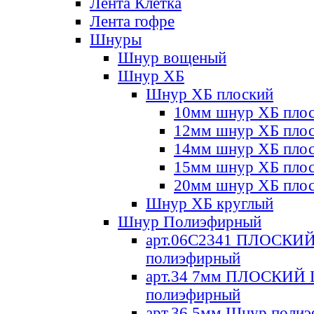
Лента Клетка
Лента гофре
Шнуры
Шнур вощеный
Шнур ХБ
Шнур ХБ плоский
10мм шнур ХБ пло
12мм шнур ХБ пло
14мм шнур ХБ пло
15мм шнур ХБ пло
20мм шнур ХБ пло
Шнур ХБ круглый
Шнур Полиэфирный
арт.06С2341 ПЛОСКИ
полиэфирный
арт.34 7мм ПЛОСКИЙ
полиэфирный
арт.36 5мм Шнур поли