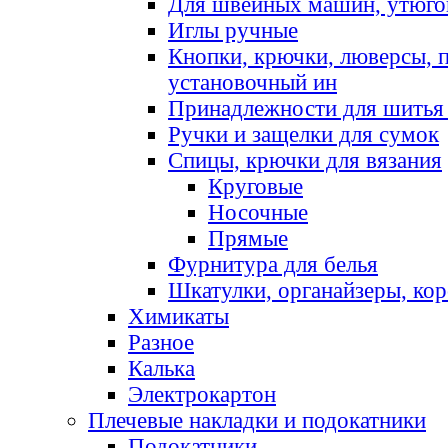
Для швейных машин, утюго
Иглы ручные
Кнопки, крючки, люверсы, 
установочный ин
Принадлежности для шитья 
Ручки и защелки для сумок
Спицы, крючки для вязания
Круговые
Носочные
Прямые
Фурнитура для белья
Шкатулки, органайзеры, кор
Химикаты
Разное
Калька
Электрокартон
Плечевые накладки и подокатники
Подокатники