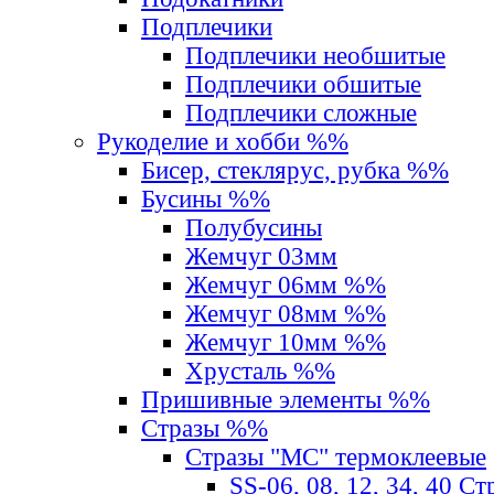
Подплечики
Подплечики необшитые
Подплечики обшитые
Подплечики сложные
Рукоделие и хобби %%
Бисер, стеклярус, рубка %%
Бусины %%
Полубусины
Жемчуг 03мм
Жемчуг 06мм %%
Жемчуг 08мм %%
Жемчуг 10мм %%
Хрусталь %%
Пришивные элементы %%
Стразы %%
Стразы "MС" термоклеевые
SS-06, 08, 12, 34, 40 С