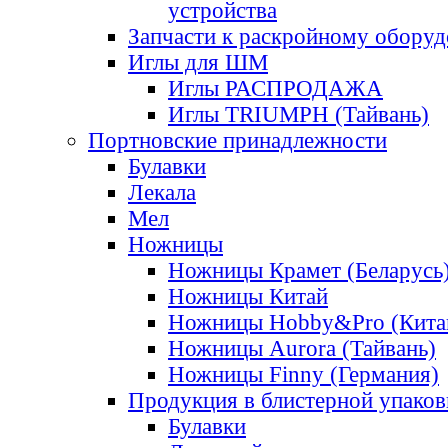
устройства
Запчасти к раскройному обору
Иглы для ШМ
Иглы РАСПРОДАЖА
Иглы TRIUMPH (Тайвань)
Портновские принадлежности
Булавки
Лекала
Мел
Ножницы
Ножницы Крамет (Беларусь
Ножницы Китай
Ножницы Hobby&Pro (Кита
Ножницы Aurora (Тайвань)
Ножницы Finny (Германия)
Продукция в блистерной упаков
Булавки