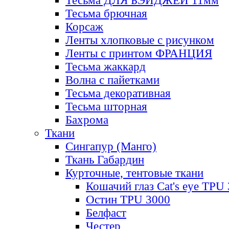
Тесьма ДЛЯ БЭЙДЖЕЙ 11мм
Тесьма брючная
Корсаж
Ленты хлопковые с рисунком
Ленты с принтом ФРАНЦИЯ
Тесьма жаккард
Волна с пайетками
Тесьма декоративная
Тесьма шторная
Бахрома
Ткани
Сингапур (Манго)
Ткань Габардин
Курточные, тентовые ткани
Кошачий глаз Cat's eye TPU
Остин TPU 3000
Белфаст
Честер