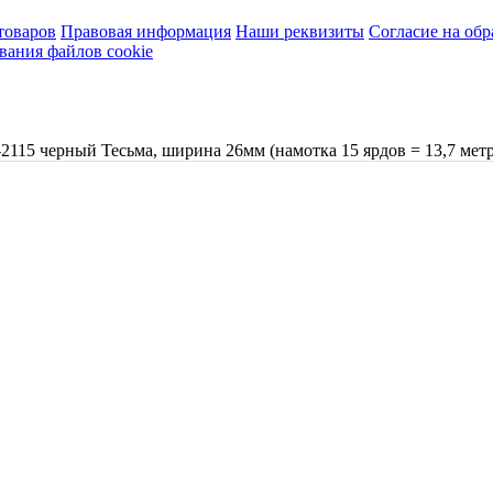
товаров
Правовая информация
Наши реквизиты
Согласие на об
вания файлов cookie
-2115 черный Тесьма, ширина 26мм (намотка 15 ярдов = 13,7 метр