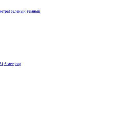
 метра) зеленый темный
31,6 метров)