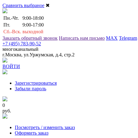
Сравнить выбраное
✖
Пн.-Чт.
9:00-18:00
Пт.
9:00-17:00
Сб.-Вск.
выходной
Заказать обратный звонок
Написать нам письмо
MAX
Telegram
+7 (495) 783-90-52
многоканальный
г.Москва, ул.Уржумская, д.4, стр.2
ВОЙТИ
Зарегистрироваться
Забыли пароль
0
руб.
Посмотреть / изменить заказ
Оформить заказ