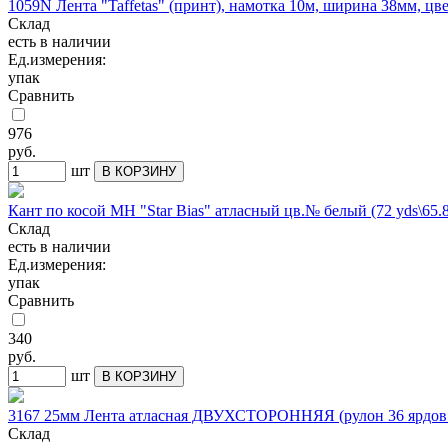
1059N Лента "Taffetas" (принт), намотка 10м, ширина 38мм, цве
Склад
есть в наличии
Ед.измерения:
упак
Сравнить
976
руб.
шт
В КОРЗИНУ
Кант по косой МН "Star Bias" атласный цв.№ белый (72 yds\65.
Склад
есть в наличии
Ед.измерения:
упак
Сравнить
340
руб.
шт
В КОРЗИНУ
3167 25мм Лента атласная ДВУХСТОРОННЯЯ (рулон 36 ярдов 
Склад