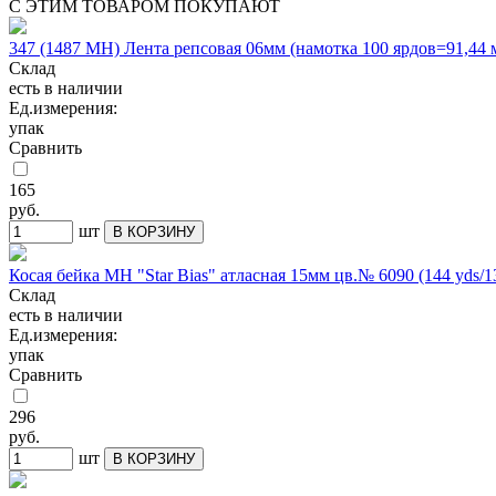
С ЭТИМ ТОВАРОМ ПОКУПАЮТ
347 (1487 МН) Лента репсовая 06мм (намотка 100 ярдов=91,44
Склад
есть в наличии
Ед.измерения:
упак
Сравнить
165
руб.
шт
В КОРЗИНУ
Косая бейка МН "Star Bias" атласная 15мм цв.№ 6090 (144 yds/1
Склад
есть в наличии
Ед.измерения:
упак
Сравнить
296
руб.
шт
В КОРЗИНУ