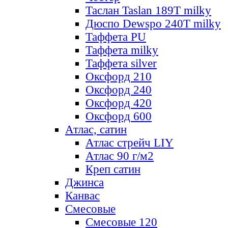
Таслан Taslan 189T milky
Дюспо Dewspo 240T milky
Таффета PU
Таффета milky
Таффета silver
Оксфорд 210
Оксфорд 240
Оксфорд 420
Оксфорд 600
Атлас, сатин
Атлас стрейч LIY
Атлас 90 г/м2
Креп сатин
Джинса
Канвас
Смесовые
Смесовые 120