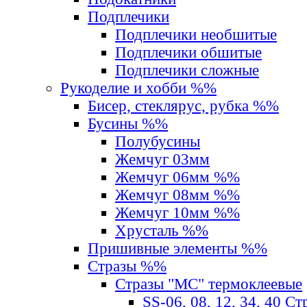
Подплечики
Подплечики необшитые
Подплечики обшитые
Подплечики сложные
Рукоделие и хобби %%
Бисер, стеклярус, рубка %%
Бусины %%
Полубусины
Жемчуг 03мм
Жемчуг 06мм %%
Жемчуг 08мм %%
Жемчуг 10мм %%
Хрусталь %%
Пришивные элементы %%
Стразы %%
Стразы "MС" термоклеевые
SS-06, 08, 12, 34, 40 С