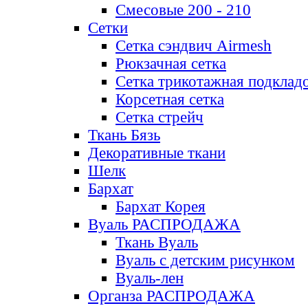
Смесовые 200 - 210
Сетки
Сетка сэндвич Airmesh
Рюкзачная сетка
Сетка трикотажная подклад
Корсетная сетка
Сетка стрейч
Ткань Бязь
Декоративные ткани
Шелк
Бархат
Бархат Корея
Вуаль РАСПРОДАЖА
Ткань Вуаль
Вуаль с детским рисунком
Вуаль-лен
Органза РАСПРОДАЖА