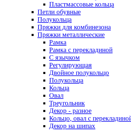
Пластмассовые кольца
Петли обувные
Полукольца
Пряжки для комбинезона
Пряжки металлические
Рамка
Рамка с перекладиной
С язычком
Регулирующая
Двойное полукольцо
Полукольца
Кольца
Овал
Треугольник
Декор - разное
Кольцо, овал с перекладино
Декор на шипах