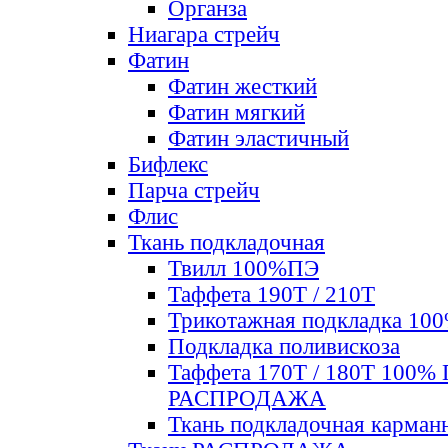
Органза
Ниагара стрейч
Фатин
Фатин жесткий
Фатин мягкий
Фатин элаcтичный
Бифлекс
Парча стрейч
Флис
Ткань подкладочная
Твилл 100%ПЭ
Таффета 190Т / 210Т
Трикотажная подкладка 10
Подкладка поливискоза
Таффета 170Т / 180Т 100%
РАСПРОДАЖА
Ткань подкладочная карман