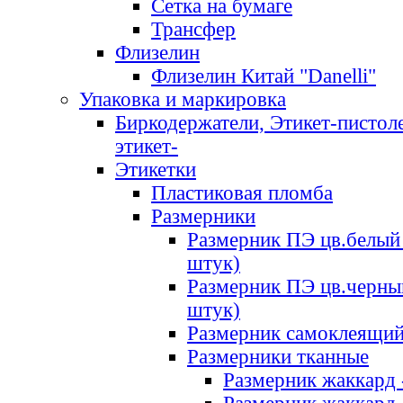
Сетка на бумаге
Трансфер
Флизелин
Флизелин Китай "Danelli"
Упаковка и маркировка
Биркодержатели, Этикет-пистоле
этикет-
Этикетки
Пластиковая пломба
Размерники
Размерник ПЭ цв.белый 
штук)
Размерник ПЭ цв.черны
штук)
Размерник самоклеящи
Размерники тканные
Размерник жаккард 