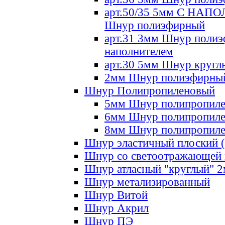
арт.50/35 5мм С НА
Шнур полиэфирный
арт.31 3мм Шнур полиэ
наполнителем
арт.30 5мм Шнур кругл
2мм Шнур полиэфирны
Шнур Полипропиленовый
5мм Шнур полипропил
6мм Шнур полипропил
8мм Шнур полипропил
Шнур эластичный плоский 
Шнур со светоотражающей
Шнур атласный "круглый" 
Шнур метализированный
Шнур Витой
Шнур Акрил
Шнур ПЭ