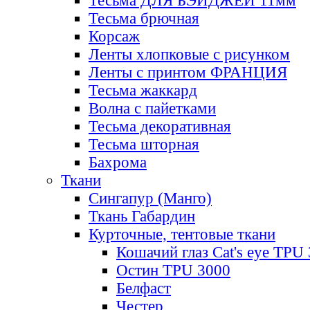
Тесьма ДЛЯ БЭЙДЖЕЙ 11мм
Тесьма брючная
Корсаж
Ленты хлопковые с рисунком
Ленты с принтом ФРАНЦИЯ
Тесьма жаккард
Волна с пайетками
Тесьма декоративная
Тесьма шторная
Бахрома
Ткани
Сингапур (Манго)
Ткань Габардин
Курточные, тентовые ткани
Кошачий глаз Cat's eye TPU
Остин TPU 3000
Белфаст
Честер