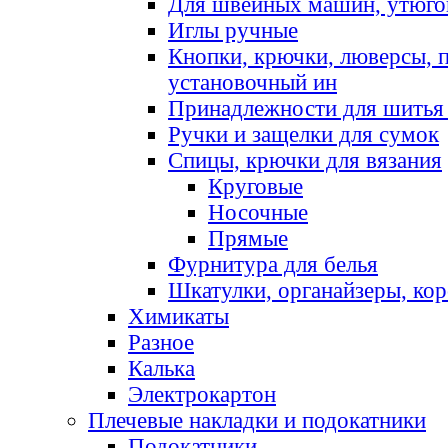
Для швейных машин, утюго
Иглы ручные
Кнопки, крючки, люверсы, 
установочный ин
Принадлежности для шитья 
Ручки и защелки для сумок
Спицы, крючки для вязания
Круговые
Носочные
Прямые
Фурнитура для белья
Шкатулки, органайзеры, кор
Химикаты
Разное
Калька
Электрокартон
Плечевые накладки и подокатники
Подокатники