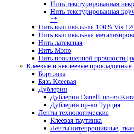
Нить текстурированная нек
Нить текстурированная круч
**
Нить вышивальная 100% Vis 120
Нить вышивальная метализиров
Нить латексная
Нить Моно
Нить повышенной прочности [под
Клеевые и неклеевые прокладочные
Бортовка
Бязь Клеевая
Дублерин
Дублерин Danelli пр-во Кит
Дублерин пр-во Турция
Ленты технологические
Клеевая паутинка
Ленты нитепрошивные, ткан