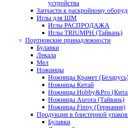
устройства
Запчасти к раскройному обору
Иглы для ШМ
Иглы РАСПРОДАЖА
Иглы TRIUMPH (Тайвань)
Портновские принадлежности
Булавки
Лекала
Мел
Ножницы
Ножницы Крамет (Беларусь
Ножницы Китай
Ножницы Hobby&Pro (Кита
Ножницы Aurora (Тайвань)
Ножницы Finny (Германия)
Продукция в блистерной упаков
Булавки