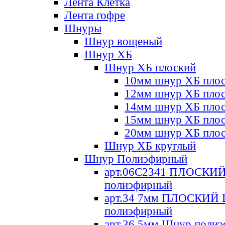
Лента Клетка
Лента гофре
Шнуры
Шнур вощеный
Шнур ХБ
Шнур ХБ плоский
10мм шнур ХБ пло
12мм шнур ХБ пло
14мм шнур ХБ пло
15мм шнур ХБ пло
20мм шнур ХБ пло
Шнур ХБ круглый
Шнур Полиэфирный
арт.06С2341 ПЛОСКИ
полиэфирный
арт.34 7мм ПЛОСКИЙ
полиэфирный
арт.36 5мм Шнур поли