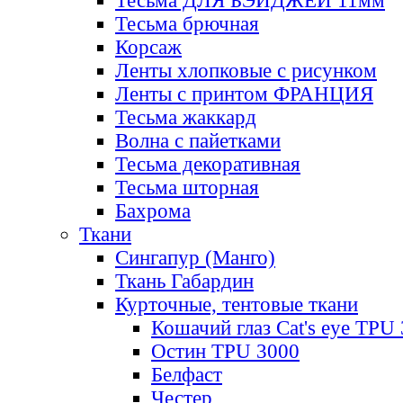
Тесьма ДЛЯ БЭЙДЖЕЙ 11мм
Тесьма брючная
Корсаж
Ленты хлопковые с рисунком
Ленты с принтом ФРАНЦИЯ
Тесьма жаккард
Волна с пайетками
Тесьма декоративная
Тесьма шторная
Бахрома
Ткани
Сингапур (Манго)
Ткань Габардин
Курточные, тентовые ткани
Кошачий глаз Cat's eye TPU
Остин TPU 3000
Белфаст
Честер