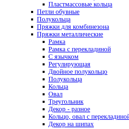
Пластмассовые кольца
Петли обувные
Полукольца
Пряжки для комбинезона
Пряжки металлические
Рамка
Рамка с перекладиной
С язычком
Регулирующая
Двойное полукольцо
Полукольца
Кольца
Овал
Треугольник
Декор - разное
Кольцо, овал с перекладино
Декор на шипах