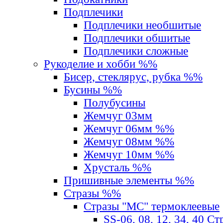
Подплечики
Подплечики необшитые
Подплечики обшитые
Подплечики сложные
Рукоделие и хобби %%
Бисер, стеклярус, рубка %%
Бусины %%
Полубусины
Жемчуг 03мм
Жемчуг 06мм %%
Жемчуг 08мм %%
Жемчуг 10мм %%
Хрусталь %%
Пришивные элементы %%
Стразы %%
Стразы "MС" термоклеевые
SS-06, 08, 12, 34, 40 С