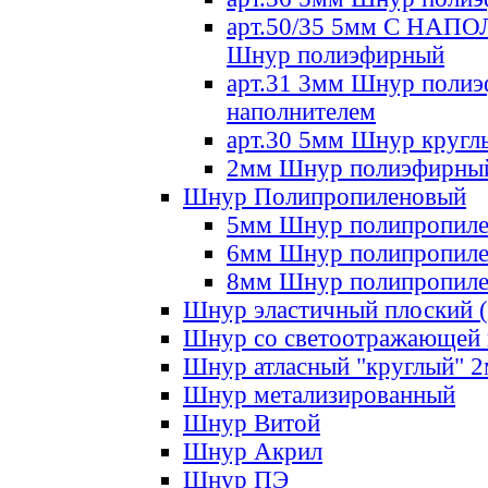
арт.50/35 5мм С НА
Шнур полиэфирный
арт.31 3мм Шнур полиэ
наполнителем
арт.30 5мм Шнур кругл
2мм Шнур полиэфирны
Шнур Полипропиленовый
5мм Шнур полипропил
6мм Шнур полипропил
8мм Шнур полипропил
Шнур эластичный плоский 
Шнур со светоотражающей
Шнур атласный "круглый" 
Шнур метализированный
Шнур Витой
Шнур Акрил
Шнур ПЭ