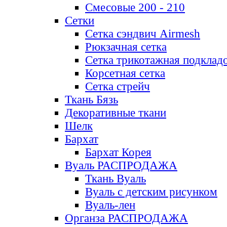
Смесовые 200 - 210
Сетки
Сетка сэндвич Airmesh
Рюкзачная сетка
Сетка трикотажная подклад
Корсетная сетка
Сетка стрейч
Ткань Бязь
Декоративные ткани
Шелк
Бархат
Бархат Корея
Вуаль РАСПРОДАЖА
Ткань Вуаль
Вуаль с детским рисунком
Вуаль-лен
Органза РАСПРОДАЖА