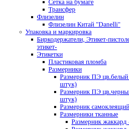
Сетка на бумаге
Трансфер
Флизелин
Флизелин Китай "Danelli"
Упаковка и маркировка
Биркодержатели, Этикет-пистоле
этикет-
Этикетки
Пластиковая пломба
Размерники
Размерник ПЭ цв.белый 
штук)
Размерник ПЭ цв.черны
штук)
Размерник самоклеящи
Размерники тканные
Размерник жаккард 