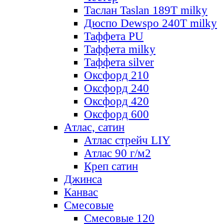
Таслан Taslan 189T milky
Дюспо Dewspo 240T milky
Таффета PU
Таффета milky
Таффета silver
Оксфорд 210
Оксфорд 240
Оксфорд 420
Оксфорд 600
Атлас, сатин
Атлас стрейч LIY
Атлас 90 г/м2
Креп сатин
Джинса
Канвас
Смесовые
Смесовые 120