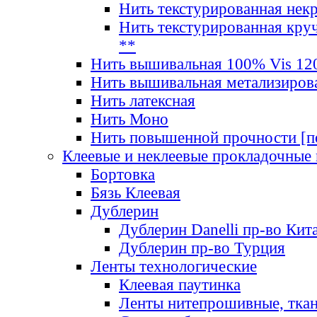
Нить текстурированная нек
Нить текстурированная круч
**
Нить вышивальная 100% Vis 120
Нить вышивальная метализиров
Нить латексная
Нить Моно
Нить повышенной прочности [под
Клеевые и неклеевые прокладочные
Бортовка
Бязь Клеевая
Дублерин
Дублерин Danelli пр-во Кит
Дублерин пр-во Турция
Ленты технологические
Клеевая паутинка
Ленты нитепрошивные, ткан