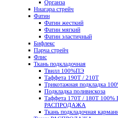
Органза
Ниагара стрейч
Фатин
Фатин жесткий
Фатин мягкий
Фатин элаcтичный
Бифлекс
Парча стрейч
Флис
Ткань подкладочная
Твилл 100%ПЭ
Таффета 190Т / 210Т
Трикотажная подкладка 10
Подкладка поливискоза
Таффета 170Т / 180Т 100%
РАСПРОДАЖА
Ткань подкладочная карман