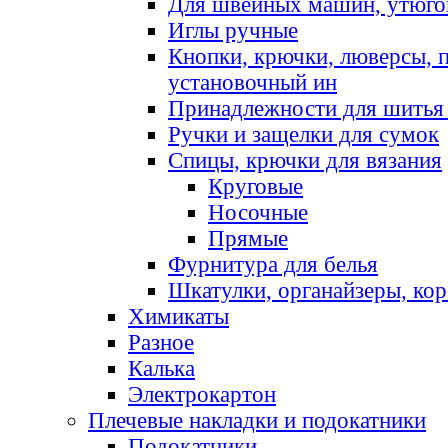
Для швейных машин, утюго
Иглы ручные
Кнопки, крючки, люверсы, 
установочный ин
Принадлежности для шитья 
Ручки и защелки для сумок
Спицы, крючки для вязания
Круговые
Носочные
Прямые
Фурнитура для белья
Шкатулки, органайзеры, кор
Химикаты
Разное
Калька
Электрокартон
Плечевые накладки и подокатники
Подокатники