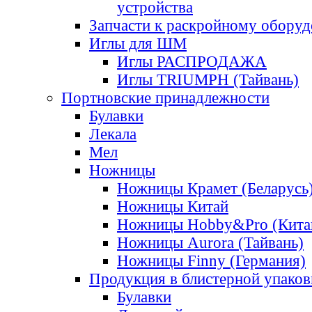
устройства
Запчасти к раскройному обору
Иглы для ШМ
Иглы РАСПРОДАЖА
Иглы TRIUMPH (Тайвань)
Портновские принадлежности
Булавки
Лекала
Мел
Ножницы
Ножницы Крамет (Беларусь
Ножницы Китай
Ножницы Hobby&Pro (Кита
Ножницы Aurora (Тайвань)
Ножницы Finny (Германия)
Продукция в блистерной упаков
Булавки