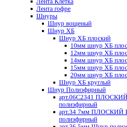
Лента Клетка
Лента гофре
Шнуры
Шнур вощеный
Шнур ХБ
Шнур ХБ плоский
10мм шнур ХБ пло
12мм шнур ХБ пло
14мм шнур ХБ пло
15мм шнур ХБ пло
20мм шнур ХБ пло
Шнур ХБ круглый
Шнур Полиэфирный
арт.06С2341 ПЛОСКИ
полиэфирный
арт.34 7мм ПЛОСКИЙ
полиэфирный
арт.36 5мм Шнур поли