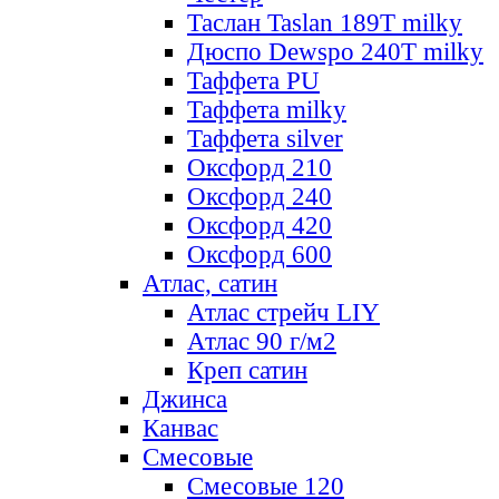
Таслан Taslan 189T milky
Дюспо Dewspo 240T milky
Таффета PU
Таффета milky
Таффета silver
Оксфорд 210
Оксфорд 240
Оксфорд 420
Оксфорд 600
Атлас, сатин
Атлас стрейч LIY
Атлас 90 г/м2
Креп сатин
Джинса
Канвас
Смесовые
Смесовые 120