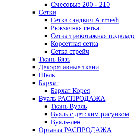
Смесовые 200 - 210
Сетки
Сетка сэндвич Airmesh
Рюкзачная сетка
Сетка трикотажная подклад
Корсетная сетка
Сетка стрейч
Ткань Бязь
Декоративные ткани
Шелк
Бархат
Бархат Корея
Вуаль РАСПРОДАЖА
Ткань Вуаль
Вуаль с детским рисунком
Вуаль-лен
Органза РАСПРОДАЖА