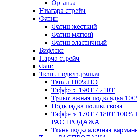
Органза
Ниагара стрейч
Фатин
Фатин жесткий
Фатин мягкий
Фатин элаcтичный
Бифлекс
Парча стрейч
Флис
Ткань подкладочная
Твилл 100%ПЭ
Таффета 190Т / 210Т
Трикотажная подкладка 10
Подкладка поливискоза
Таффета 170Т / 180Т 100%
РАСПРОДАЖА
Ткань подкладочная карман