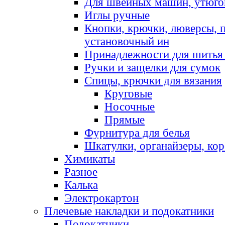
Для швейных машин, утюго
Иглы ручные
Кнопки, крючки, люверсы, 
установочный ин
Принадлежности для шитья 
Ручки и защелки для сумок
Спицы, крючки для вязания
Круговые
Носочные
Прямые
Фурнитура для белья
Шкатулки, органайзеры, кор
Химикаты
Разное
Калька
Электрокартон
Плечевые накладки и подокатники
Подокатники