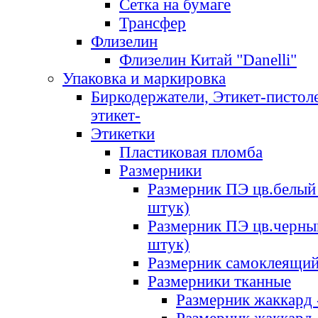
Сетка на бумаге
Трансфер
Флизелин
Флизелин Китай "Danelli"
Упаковка и маркировка
Биркодержатели, Этикет-пистоле
этикет-
Этикетки
Пластиковая пломба
Размерники
Размерник ПЭ цв.белый 
штук)
Размерник ПЭ цв.черны
штук)
Размерник самоклеящи
Размерники тканные
Размерник жаккард 