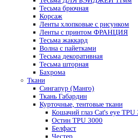
Тесьма ДЛЯ БЭЙДЖЕЙ 11мм
Тесьма брючная
Корсаж
Ленты хлопковые с рисунком
Ленты с принтом ФРАНЦИЯ
Тесьма жаккард
Волна с пайетками
Тесьма декоративная
Тесьма шторная
Бахрома
Ткани
Сингапур (Манго)
Ткань Габардин
Курточные, тентовые ткани
Кошачий глаз Cat's eye TPU
Остин TPU 3000
Белфаст
Честер