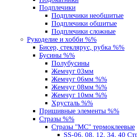
Подплечики
Подплечики необшитые
Подплечики обшитые
Подплечики сложные
Рукоделие и хобби %%
Бисер, стеклярус, рубка %%
Бусины %%
Полубусины
Жемчуг 03мм
Жемчуг 06мм %%
Жемчуг 08мм %%
Жемчуг 10мм %%
Хрусталь %%
Пришивные элементы %%
Стразы %%
Стразы "MС" термоклеевые
SS-06, 08, 12, 34, 40 С