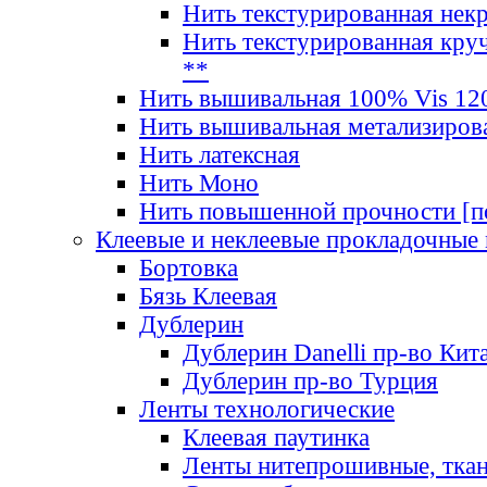
Нить текстурированная нек
Нить текстурированная круч
**
Нить вышивальная 100% Vis 120
Нить вышивальная метализиров
Нить латексная
Нить Моно
Нить повышенной прочности [под
Клеевые и неклеевые прокладочные
Бортовка
Бязь Клеевая
Дублерин
Дублерин Danelli пр-во Кит
Дублерин пр-во Турция
Ленты технологические
Клеевая паутинка
Ленты нитепрошивные, ткан