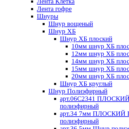
Лента Клетка
Лента гофре
Шнуры
Шнур вощеный
Шнур ХБ
Шнур ХБ плоский
10мм шнур ХБ пло
12мм шнур ХБ пло
14мм шнур ХБ пло
15мм шнур ХБ пло
20мм шнур ХБ пло
Шнур ХБ круглый
Шнур Полиэфирный
арт.06С2341 ПЛОСКИ
полиэфирный
арт.34 7мм ПЛОСКИЙ
полиэфирный
арт.36 5мм Шнур поли