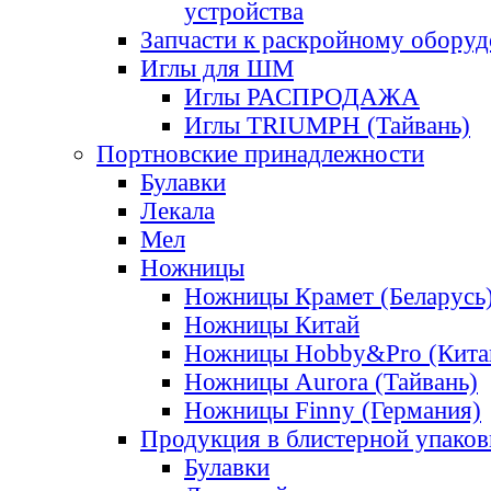
устройства
Запчасти к раскройному обору
Иглы для ШМ
Иглы РАСПРОДАЖА
Иглы TRIUMPH (Тайвань)
Портновские принадлежности
Булавки
Лекала
Мел
Ножницы
Ножницы Крамет (Беларусь
Ножницы Китай
Ножницы Hobby&Pro (Кита
Ножницы Aurora (Тайвань)
Ножницы Finny (Германия)
Продукция в блистерной упаков
Булавки