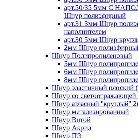
арт.50/35 5мм С НА
Шнур полиэфирный
арт.31 3мм Шнур полиэ
наполнителем
арт.30 5мм Шнур кругл
2мм Шнур полиэфирны
Шнур Полипропиленовый
5мм Шнур полипропил
6мм Шнур полипропил
8мм Шнур полипропил
Шнур эластичный плоский 
Шнур со светоотражающей
Шнур атласный "круглый" 
Шнур метализированный
Шнур Витой
Шнур Акрил
Шнур ПЭ