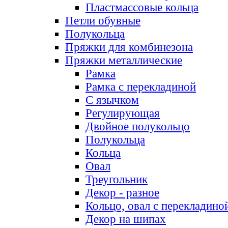
Пластмассовые кольца
Петли обувные
Полукольца
Пряжки для комбинезона
Пряжки металлические
Рамка
Рамка с перекладиной
С язычком
Регулирующая
Двойное полукольцо
Полукольца
Кольца
Овал
Треугольник
Декор - разное
Кольцо, овал с перекладино
Декор на шипах