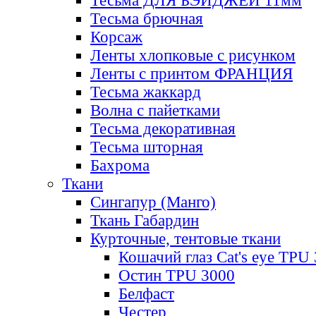
Тесьма ДЛЯ БЭЙДЖЕЙ 11мм
Тесьма брючная
Корсаж
Ленты хлопковые с рисунком
Ленты с принтом ФРАНЦИЯ
Тесьма жаккард
Волна с пайетками
Тесьма декоративная
Тесьма шторная
Бахрома
Ткани
Сингапур (Манго)
Ткань Габардин
Курточные, тентовые ткани
Кошачий глаз Cat's eye TPU
Остин TPU 3000
Белфаст
Честер