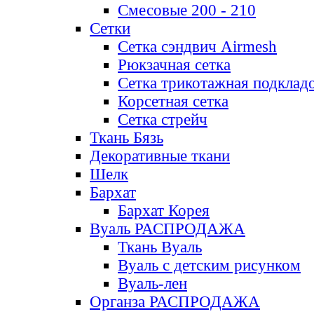
Смесовые 200 - 210
Сетки
Сетка сэндвич Airmesh
Рюкзачная сетка
Сетка трикотажная подклад
Корсетная сетка
Сетка стрейч
Ткань Бязь
Декоративные ткани
Шелк
Бархат
Бархат Корея
Вуаль РАСПРОДАЖА
Ткань Вуаль
Вуаль с детским рисунком
Вуаль-лен
Органза РАСПРОДАЖА