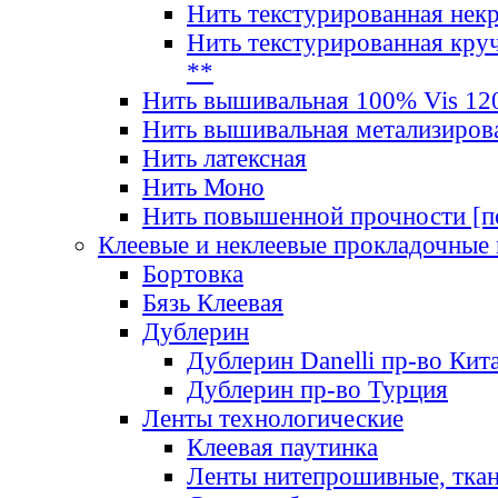
Нить текстурированная нек
Нить текстурированная круч
**
Нить вышивальная 100% Vis 120
Нить вышивальная метализиров
Нить латексная
Нить Моно
Нить повышенной прочности [под
Клеевые и неклеевые прокладочные
Бортовка
Бязь Клеевая
Дублерин
Дублерин Danelli пр-во Кит
Дублерин пр-во Турция
Ленты технологические
Клеевая паутинка
Ленты нитепрошивные, ткан