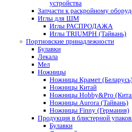
устройства
Запчасти к раскройному обору
Иглы для ШМ
Иглы РАСПРОДАЖА
Иглы TRIUMPH (Тайвань)
Портновские принадлежности
Булавки
Лекала
Мел
Ножницы
Ножницы Крамет (Беларусь
Ножницы Китай
Ножницы Hobby&Pro (Кита
Ножницы Aurora (Тайвань)
Ножницы Finny (Германия)
Продукция в блистерной упаков
Булавки