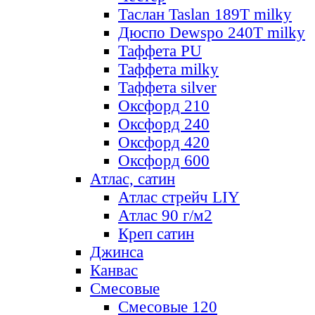
Таслан Taslan 189T milky
Дюспо Dewspo 240T milky
Таффета PU
Таффета milky
Таффета silver
Оксфорд 210
Оксфорд 240
Оксфорд 420
Оксфорд 600
Атлас, сатин
Атлас стрейч LIY
Атлас 90 г/м2
Креп сатин
Джинса
Канвас
Смесовые
Смесовые 120