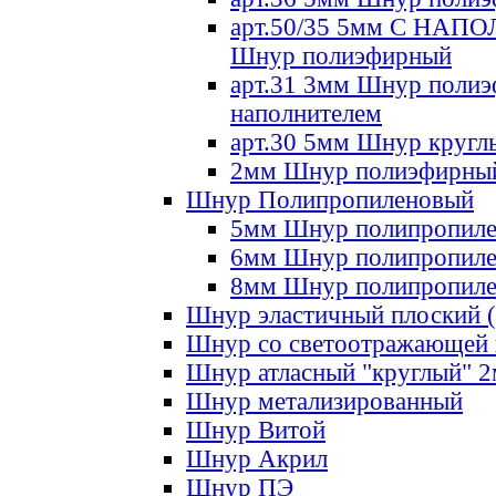
арт.50/35 5мм С НА
Шнур полиэфирный
арт.31 3мм Шнур полиэ
наполнителем
арт.30 5мм Шнур кругл
2мм Шнур полиэфирны
Шнур Полипропиленовый
5мм Шнур полипропил
6мм Шнур полипропил
8мм Шнур полипропил
Шнур эластичный плоский 
Шнур со светоотражающей
Шнур атласный "круглый" 
Шнур метализированный
Шнур Витой
Шнур Акрил
Шнур ПЭ