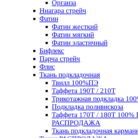
Органза
Ниагара стрейч
Фатин
Фатин жесткий
Фатин мягкий
Фатин элаcтичный
Бифлекс
Парча стрейч
Флис
Ткань подкладочная
Твилл 100%ПЭ
Таффета 190Т / 210Т
Трикотажная подкладка 10
Подкладка поливискоза
Таффета 170Т / 180Т 100%
РАСПРОДАЖА
Ткань подкладочная карман