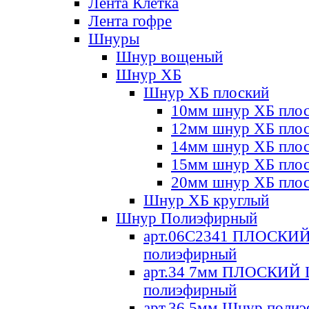
Лента Клетка
Лента гофре
Шнуры
Шнур вощеный
Шнур ХБ
Шнур ХБ плоский
10мм шнур ХБ пло
12мм шнур ХБ пло
14мм шнур ХБ пло
15мм шнур ХБ пло
20мм шнур ХБ пло
Шнур ХБ круглый
Шнур Полиэфирный
арт.06С2341 ПЛОСКИ
полиэфирный
арт.34 7мм ПЛОСКИЙ
полиэфирный
арт.36 5мм Шнур поли