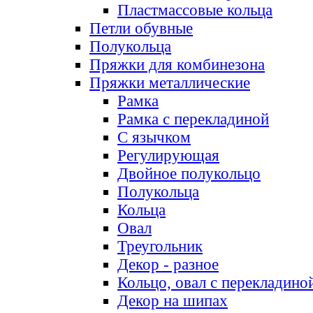
Пластмассовые кольца
Петли обувные
Полукольца
Пряжки для комбинезона
Пряжки металлические
Рамка
Рамка с перекладиной
С язычком
Регулирующая
Двойное полукольцо
Полукольца
Кольца
Овал
Треугольник
Декор - разное
Кольцо, овал с перекладино
Декор на шипах