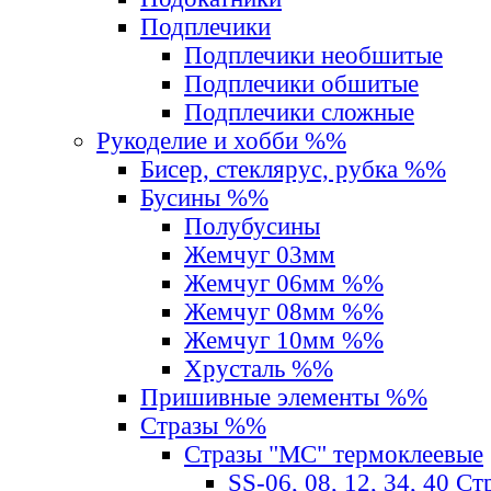
Подплечики
Подплечики необшитые
Подплечики обшитые
Подплечики сложные
Рукоделие и хобби %%
Бисер, стеклярус, рубка %%
Бусины %%
Полубусины
Жемчуг 03мм
Жемчуг 06мм %%
Жемчуг 08мм %%
Жемчуг 10мм %%
Хрусталь %%
Пришивные элементы %%
Стразы %%
Стразы "MС" термоклеевые
SS-06, 08, 12, 34, 40 С