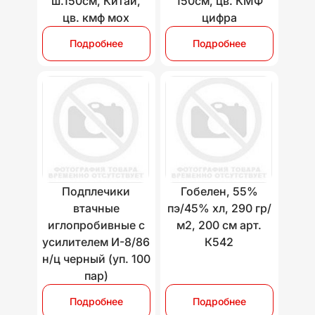
ш.150см, Китай,
150см, цв. КМФ
цв. кмф мох
цифра
Подробнее
Подробнее
Подплечики
Гобелен, 55%
втачные
пэ/45% хл, 290 гр/
иглопробивные с
м2, 200 см арт.
усилителем И-8/86
К542
н/ц черный (уп. 100
пар)
Подробнее
Подробнее