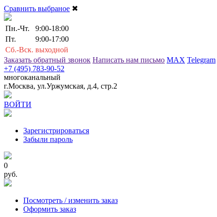
Сравнить выбраное
✖
Пн.-Чт.
9:00-18:00
Пт.
9:00-17:00
Сб.-Вск.
выходной
Заказать обратный звонок
Написать нам письмо
MAX
Telegram
+7 (495) 783-90-52
многоканальный
г.Москва, ул.Уржумская, д.4, стр.2
ВОЙТИ
Зарегистрироваться
Забыли пароль
0
руб.
Посмотреть / изменить заказ
Оформить заказ