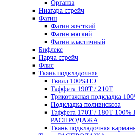
Органза
Ниагара стрейч
Фатин
Фатин жесткий
Фатин мягкий
Фатин элаcтичный
Бифлекс
Парча стрейч
Флис
Ткань подкладочная
Твилл 100%ПЭ
Таффета 190Т / 210Т
Трикотажная подкладка 10
Подкладка поливискоза
Таффета 170Т / 180Т 100%
РАСПРОДАЖА
Ткань подкладочная карман