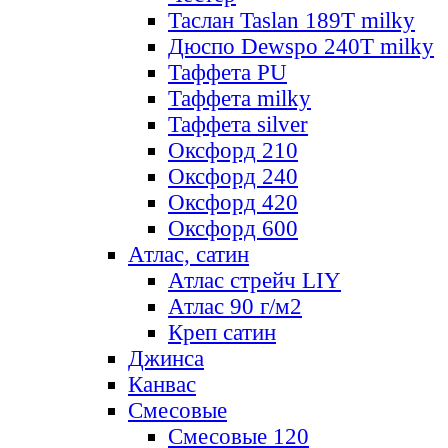
Таслан Taslan 189T milky
Дюспо Dewspo 240T milky
Таффета PU
Таффета milky
Таффета silver
Оксфорд 210
Оксфорд 240
Оксфорд 420
Оксфорд 600
Атлас, сатин
Атлас стрейч LIY
Атлас 90 г/м2
Креп сатин
Джинса
Канвас
Смесовые
Смесовые 120