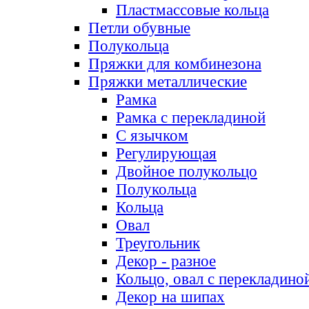
Пластмассовые кольца
Петли обувные
Полукольца
Пряжки для комбинезона
Пряжки металлические
Рамка
Рамка с перекладиной
С язычком
Регулирующая
Двойное полукольцо
Полукольца
Кольца
Овал
Треугольник
Декор - разное
Кольцо, овал с перекладино
Декор на шипах