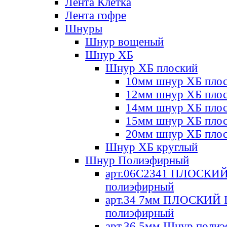
Лента Клетка
Лента гофре
Шнуры
Шнур вощеный
Шнур ХБ
Шнур ХБ плоский
10мм шнур ХБ пло
12мм шнур ХБ пло
14мм шнур ХБ пло
15мм шнур ХБ пло
20мм шнур ХБ пло
Шнур ХБ круглый
Шнур Полиэфирный
арт.06С2341 ПЛОСКИ
полиэфирный
арт.34 7мм ПЛОСКИЙ
полиэфирный
арт.36 5мм Шнур поли