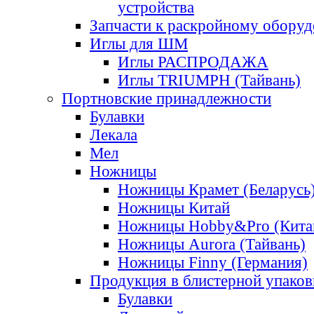
устройства
Запчасти к раскройному обору
Иглы для ШМ
Иглы РАСПРОДАЖА
Иглы TRIUMPH (Тайвань)
Портновские принадлежности
Булавки
Лекала
Мел
Ножницы
Ножницы Крамет (Беларусь
Ножницы Китай
Ножницы Hobby&Pro (Кита
Ножницы Aurora (Тайвань)
Ножницы Finny (Германия)
Продукция в блистерной упаков
Булавки