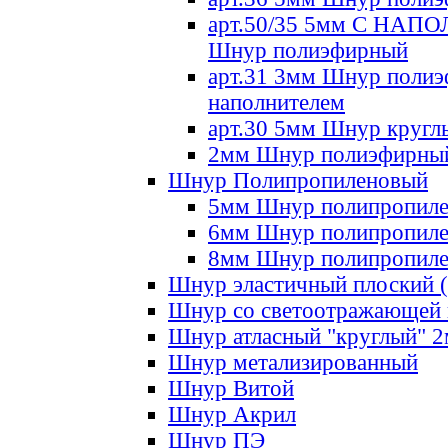
арт.50/35 5мм С НА
Шнур полиэфирный
арт.31 3мм Шнур полиэ
наполнителем
арт.30 5мм Шнур кругл
2мм Шнур полиэфирны
Шнур Полипропиленовый
5мм Шнур полипропил
6мм Шнур полипропил
8мм Шнур полипропил
Шнур эластичный плоский 
Шнур со светоотражающей
Шнур атласный "круглый" 
Шнур метализированный
Шнур Витой
Шнур Акрил
Шнур ПЭ