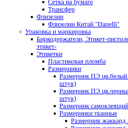
Сетка на бумаге
Трансфер
Флизелин
Флизелин Китай "Danelli"
Упаковка и маркировка
Биркодержатели, Этикет-пистоле
этикет-
Этикетки
Пластиковая пломба
Размерники
Размерник ПЭ цв.белый 
штук)
Размерник ПЭ цв.черны
штук)
Размерник самоклеящи
Размерники тканные
Размерник жаккард 