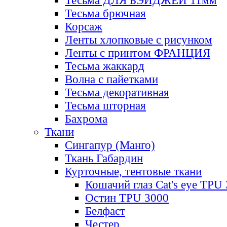
Тесьма ДЛЯ БЭЙДЖЕЙ 11мм
Тесьма брючная
Корсаж
Ленты хлопковые с рисунком
Ленты с принтом ФРАНЦИЯ
Тесьма жаккард
Волна с пайетками
Тесьма декоративная
Тесьма шторная
Бахрома
Ткани
Сингапур (Манго)
Ткань Габардин
Курточные, тентовые ткани
Кошачий глаз Cat's eye TPU
Остин TPU 3000
Белфаст
Честер