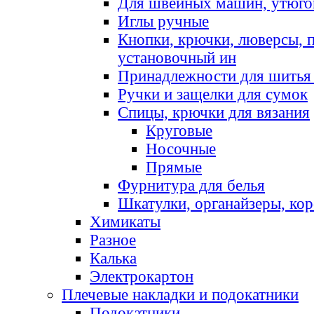
Для швейных машин, утюго
Иглы ручные
Кнопки, крючки, люверсы, 
установочный ин
Принадлежности для шитья 
Ручки и защелки для сумок
Спицы, крючки для вязания
Круговые
Носочные
Прямые
Фурнитура для белья
Шкатулки, органайзеры, кор
Химикаты
Разное
Калька
Электрокартон
Плечевые накладки и подокатники
Подокатники