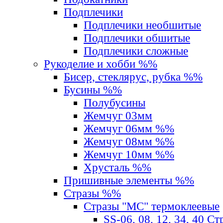
Подплечики
Подплечики необшитые
Подплечики обшитые
Подплечики сложные
Рукоделие и хобби %%
Бисер, стеклярус, рубка %%
Бусины %%
Полубусины
Жемчуг 03мм
Жемчуг 06мм %%
Жемчуг 08мм %%
Жемчуг 10мм %%
Хрусталь %%
Пришивные элементы %%
Стразы %%
Стразы "MС" термоклеевые
SS-06, 08, 12, 34, 40 С