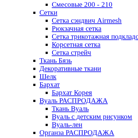
Смесовые 200 - 210
Сетки
Сетка сэндвич Airmesh
Рюкзачная сетка
Сетка трикотажная подклад
Корсетная сетка
Сетка стрейч
Ткань Бязь
Декоративные ткани
Шелк
Бархат
Бархат Корея
Вуаль РАСПРОДАЖА
Ткань Вуаль
Вуаль с детским рисунком
Вуаль-лен
Органза РАСПРОДАЖА