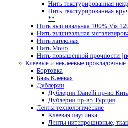
Нить текстурированная нек
Нить текстурированная круч
**
Нить вышивальная 100% Vis 120
Нить вышивальная метализиров
Нить латексная
Нить Моно
Нить повышенной прочности [под
Клеевые и неклеевые прокладочные
Бортовка
Бязь Клеевая
Дублерин
Дублерин Danelli пр-во Кит
Дублерин пр-во Турция
Ленты технологические
Клеевая паутинка
Ленты нитепрошивные, ткан