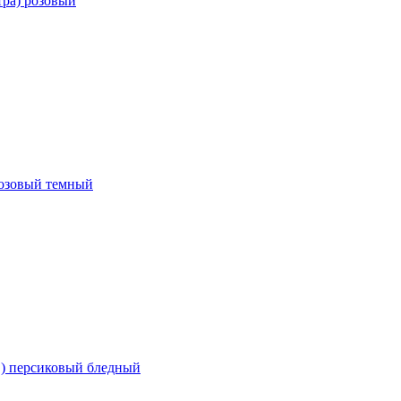
тра) розовый
розовый темный
ов) персиковый бледный