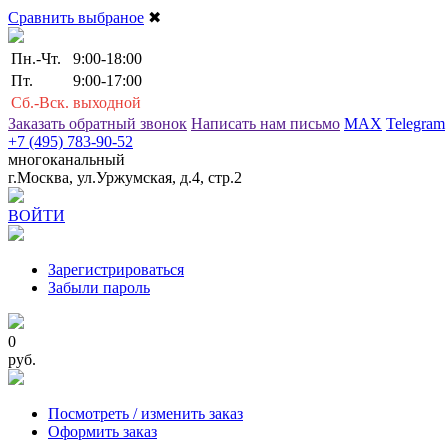
Сравнить выбраное
✖
Пн.-Чт.
9:00-18:00
Пт.
9:00-17:00
Сб.-Вск.
выходной
Заказать обратный звонок
Написать нам письмо
MAX
Telegram
+7 (495) 783-90-52
многоканальный
г.Москва, ул.Уржумская, д.4, стр.2
ВОЙТИ
Зарегистрироваться
Забыли пароль
0
руб.
Посмотреть / изменить заказ
Оформить заказ