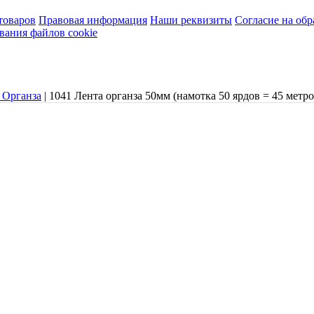
товаров
Правовая информация
Наши реквизиты
Согласие на об
вания файлов cookie
 Органза
|
1041 Лента органза 50мм (намотка 50 ярдов = 45 метро