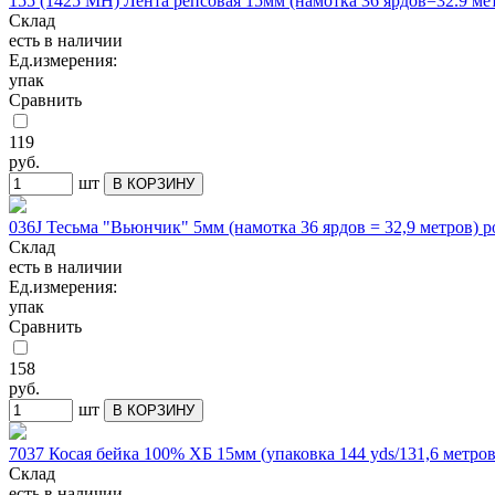
155 (1425 МН) Лента репсовая 15мм (намотка 36 ярдов=32.9 ме
Склад
есть в наличии
Ед.измерения:
упак
Сравнить
119
руб.
шт
В КОРЗИНУ
036J Тесьма "Вьюнчик" 5мм (намотка 36 ярдов = 32,9 метров) 
Склад
есть в наличии
Ед.измерения:
упак
Сравнить
158
руб.
шт
В КОРЗИНУ
7037 Косая бейка 100% ХБ 15мм (упаковка 144 yds/131,6 метр
Склад
есть в наличии