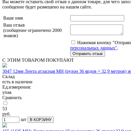
Вы можете оставить свой отзыв о данном товаре, для чего за
сообщение будет размешено на нашем сайте.
Ваше имя
Ваш отзыв
(сообщение ограничено 2000
знаков)
Нажимая кнопку "Отправит
персональных данных"
.
С ЭТИМ ТОВАРОМ ПОКУПАЮТ
3047 12мм Лента атласная МН (рулон 36 ярдов = 32,9 метров) 
Склад
есть в наличии
Ед.измерения:
упак
Сравнить
53
руб.
шт
В КОРЗИНУ