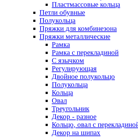
Пластмассовые кольца
Петли обувные
Полукольца
Пряжки для комбинезона
Пряжки металлические
Рамка
Рамка с перекладиной
С язычком
Регулирующая
Двойное полукольцо
Полукольца
Кольца
Овал
Треугольник
Декор - разное
Кольцо, овал с перекладино
Декор на шипах