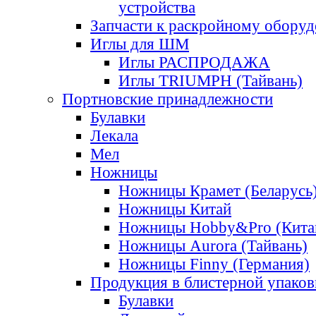
устройства
Запчасти к раскройному обору
Иглы для ШМ
Иглы РАСПРОДАЖА
Иглы TRIUMPH (Тайвань)
Портновские принадлежности
Булавки
Лекала
Мел
Ножницы
Ножницы Крамет (Беларусь
Ножницы Китай
Ножницы Hobby&Pro (Кита
Ножницы Aurora (Тайвань)
Ножницы Finny (Германия)
Продукция в блистерной упаков
Булавки