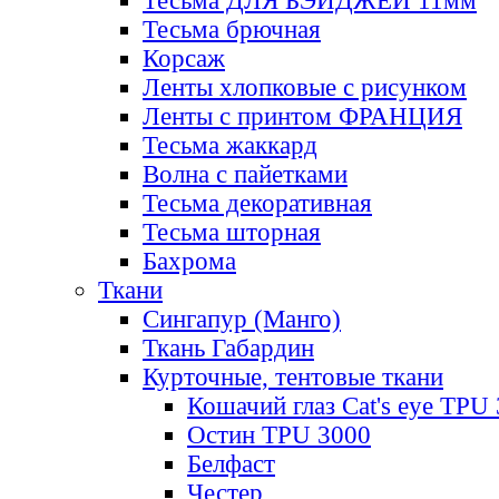
Тесьма ДЛЯ БЭЙДЖЕЙ 11мм
Тесьма брючная
Корсаж
Ленты хлопковые с рисунком
Ленты с принтом ФРАНЦИЯ
Тесьма жаккард
Волна с пайетками
Тесьма декоративная
Тесьма шторная
Бахрома
Ткани
Сингапур (Манго)
Ткань Габардин
Курточные, тентовые ткани
Кошачий глаз Cat's eye TPU
Остин TPU 3000
Белфаст
Честер