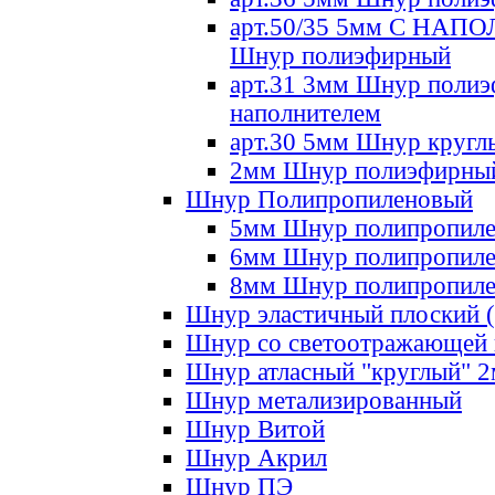
арт.50/35 5мм С НА
Шнур полиэфирный
арт.31 3мм Шнур полиэ
наполнителем
арт.30 5мм Шнур кругл
2мм Шнур полиэфирны
Шнур Полипропиленовый
5мм Шнур полипропил
6мм Шнур полипропил
8мм Шнур полипропил
Шнур эластичный плоский 
Шнур со светоотражающей
Шнур атласный "круглый" 
Шнур метализированный
Шнур Витой
Шнур Акрил
Шнур ПЭ