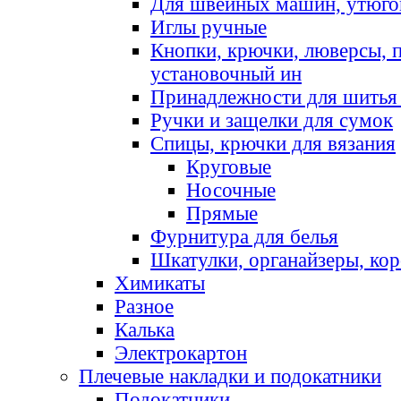
Для швейных машин, утюго
Иглы ручные
Кнопки, крючки, люверсы, 
установочный ин
Принадлежности для шитья 
Ручки и защелки для сумок
Спицы, крючки для вязания
Круговые
Носочные
Прямые
Фурнитура для белья
Шкатулки, органайзеры, кор
Химикаты
Разное
Калька
Электрокартон
Плечевые накладки и подокатники
Подокатники