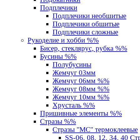
Подплечики
Подплечики необшитые
Подплечики обшитые
Подплечики сложные
Рукоделие и хобби %%
Бисер, стеклярус, рубка %%
Бусины %%
Полубусины
Жемчуг 03мм
Жемчуг 06мм %%
Жемчуг 08мм %%
Жемчуг 10мм %%
Хрусталь %%
Пришивные элементы %%
Стразы %%
Стразы "MС" термоклеевые
SS-06, 08, 12, 34, 40 С