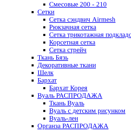
Смесовые 200 - 210
Сетки
Сетка сэндвич Airmesh
Рюкзачная сетка
Сетка трикотажная подклад
Корсетная сетка
Сетка стрейч
Ткань Бязь
Декоративные ткани
Шелк
Бархат
Бархат Корея
Вуаль РАСПРОДАЖА
Ткань Вуаль
Вуаль с детским рисунком
Вуаль-лен
Органза РАСПРОДАЖА