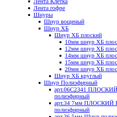
Лента Клетка
Лента гофре
Шнуры
Шнур вощеный
Шнур ХБ
Шнур ХБ плоский
10мм шнур ХБ пло
12мм шнур ХБ пло
14мм шнур ХБ пло
15мм шнур ХБ пло
20мм шнур ХБ пло
Шнур ХБ круглый
Шнур Полиэфирный
арт.06С2341 ПЛОСКИ
полиэфирный
арт.34 7мм ПЛОСКИЙ
полиэфирный
арт.36 5мм Шнур поли