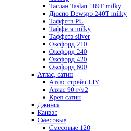
Таслан Taslan 189T milky
Дюспо Dewspo 240T milky
Таффета PU
Таффета milky
Таффета silver
Оксфорд 210
Оксфорд 240
Оксфорд 420
Оксфорд 600
Атлас, сатин
Атлас стрейч LIY
Атлас 90 г/м2
Креп сатин
Джинса
Канвас
Смесовые
Смесовые 120