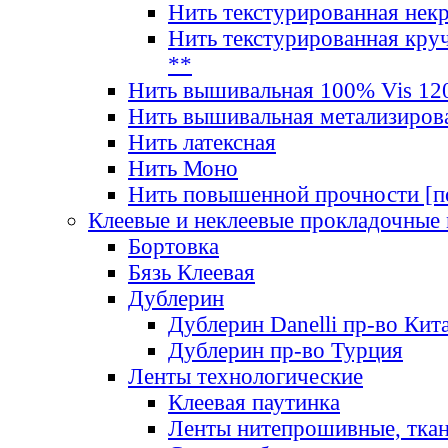
Нить текстурированная нек
Нить текстурированная круч
**
Нить вышивальная 100% Vis 120
Нить вышивальная метализиров
Нить латексная
Нить Моно
Нить повышенной прочности [под
Клеевые и неклеевые прокладочные
Бортовка
Бязь Клеевая
Дублерин
Дублерин Danelli пр-во Кит
Дублерин пр-во Турция
Ленты технологические
Клеевая паутинка
Ленты нитепрошивные, ткан