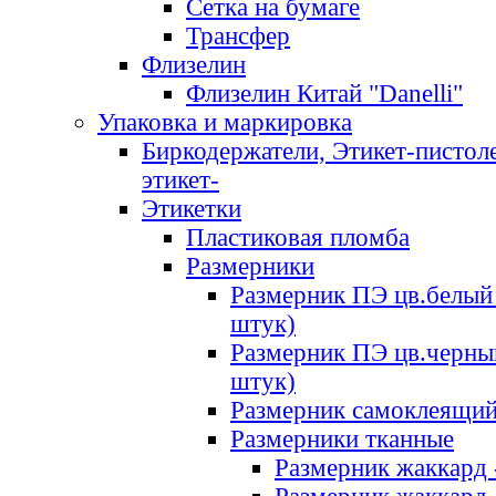
Сетка на бумаге
Трансфер
Флизелин
Флизелин Китай "Danelli"
Упаковка и маркировка
Биркодержатели, Этикет-пистоле
этикет-
Этикетки
Пластиковая пломба
Размерники
Размерник ПЭ цв.белый 
штук)
Размерник ПЭ цв.черны
штук)
Размерник самоклеящи
Размерники тканные
Размерник жаккард 