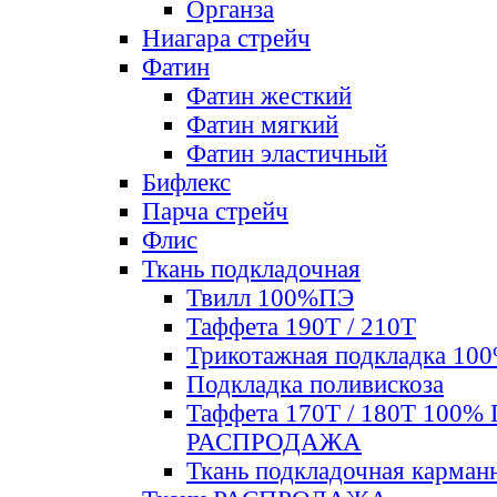
Органза
Ниагара стрейч
Фатин
Фатин жесткий
Фатин мягкий
Фатин элаcтичный
Бифлекс
Парча стрейч
Флис
Ткань подкладочная
Твилл 100%ПЭ
Таффета 190Т / 210Т
Трикотажная подкладка 10
Подкладка поливискоза
Таффета 170Т / 180Т 100%
РАСПРОДАЖА
Ткань подкладочная карман