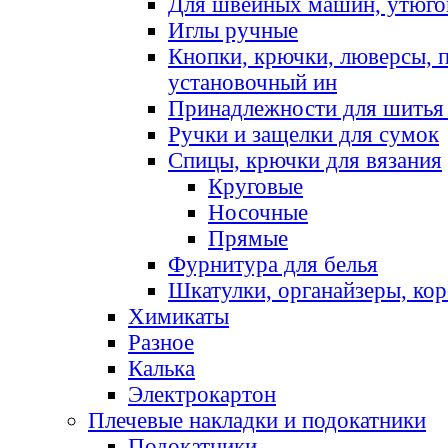
Для швейных машин, утюго
Иглы ручные
Кнопки, крючки, люверсы, 
установочный ин
Принадлежности для шитья 
Ручки и защелки для сумок
Спицы, крючки для вязания
Круговые
Носочные
Прямые
Фурнитура для белья
Шкатулки, органайзеры, кор
Химикаты
Разное
Калька
Электрокартон
Плечевые накладки и подокатники
Подокатники