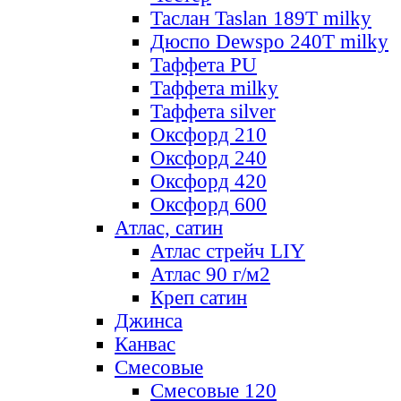
Таслан Taslan 189T milky
Дюспо Dewspo 240T milky
Таффета PU
Таффета milky
Таффета silver
Оксфорд 210
Оксфорд 240
Оксфорд 420
Оксфорд 600
Атлас, сатин
Атлас стрейч LIY
Атлас 90 г/м2
Креп сатин
Джинса
Канвас
Смесовые
Смесовые 120