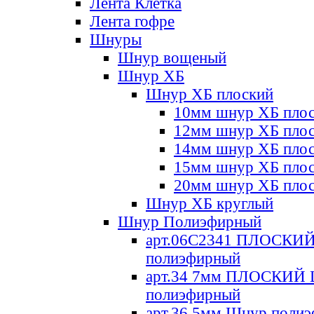
Лента Клетка
Лента гофре
Шнуры
Шнур вощеный
Шнур ХБ
Шнур ХБ плоский
10мм шнур ХБ пло
12мм шнур ХБ пло
14мм шнур ХБ пло
15мм шнур ХБ пло
20мм шнур ХБ пло
Шнур ХБ круглый
Шнур Полиэфирный
арт.06С2341 ПЛОСКИ
полиэфирный
арт.34 7мм ПЛОСКИЙ
полиэфирный
арт.36 5мм Шнур поли