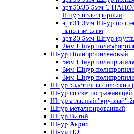
арт.50/35 5мм С НА
Шнур полиэфирный
арт.31 3мм Шнур полиэ
наполнителем
арт.30 5мм Шнур кругл
2мм Шнур полиэфирны
Шнур Полипропиленовый
5мм Шнур полипропил
6мм Шнур полипропил
8мм Шнур полипропил
Шнур эластичный плоский 
Шнур со светоотражающей
Шнур атласный "круглый" 
Шнур метализированный
Шнур Витой
Шнур Акрил
Шнур ПЭ