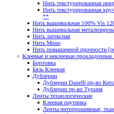
Нить текстурированная нек
Нить текстурированная круч
**
Нить вышивальная 100% Vis 120
Нить вышивальная метализиров
Нить латексная
Нить Моно
Нить повышенной прочности [под
Клеевые и неклеевые прокладочные
Бортовка
Бязь Клеевая
Дублерин
Дублерин Danelli пр-во Кит
Дублерин пр-во Турция
Ленты технологические
Клеевая паутинка
Ленты нитепрошивные, ткан