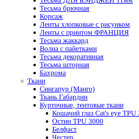
Тесьма ДЛЯ БЭЙДЖЕЙ 11мм
Тесьма брючная
Корсаж
Ленты хлопковые с рисунком
Ленты с принтом ФРАНЦИЯ
Тесьма жаккард
Волна с пайетками
Тесьма декоративная
Тесьма шторная
Бахрома
Ткани
Сингапур (Манго)
Ткань Габардин
Курточные, тентовые ткани
Кошачий глаз Cat's eye TPU
Остин TPU 3000
Белфаст
Честер