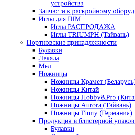
устройства
Запчасти к раскройному обору
Иглы для ШМ
Иглы РАСПРОДАЖА
Иглы TRIUMPH (Тайвань)
Портновские принадлежности
Булавки
Лекала
Мел
Ножницы
Ножницы Крамет (Беларусь
Ножницы Китай
Ножницы Hobby&Pro (Кита
Ножницы Aurora (Тайвань)
Ножницы Finny (Германия)
Продукция в блистерной упаков
Булавки