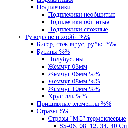
Подплечики
Подплечики необшитые
Подплечики обшитые
Подплечики сложные
Рукоделие и хобби %%
Бисер, стеклярус, рубка %%
Бусины %%
Полубусины
Жемчуг 03мм
Жемчуг 06мм %%
Жемчуг 08мм %%
Жемчуг 10мм %%
Хрусталь %%
Пришивные элементы %%
Стразы %%
Стразы "MС" термоклеевые
SS-06, 08, 12, 34, 40 С