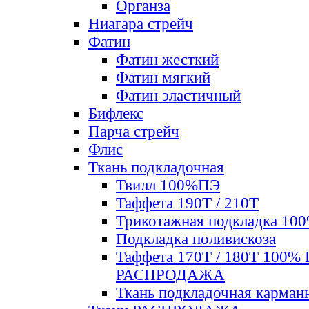
Органза
Ниагара стрейч
Фатин
Фатин жесткий
Фатин мягкий
Фатин элаcтичный
Бифлекс
Парча стрейч
Флис
Ткань подкладочная
Твилл 100%ПЭ
Таффета 190Т / 210Т
Трикотажная подкладка 10
Подкладка поливискоза
Таффета 170Т / 180Т 100%
РАСПРОДАЖА
Ткань подкладочная карман