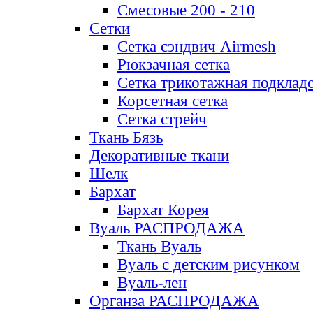
Смесовые 200 - 210
Сетки
Сетка сэндвич Airmesh
Рюкзачная сетка
Сетка трикотажная подклад
Корсетная сетка
Сетка стрейч
Ткань Бязь
Декоративные ткани
Шелк
Бархат
Бархат Корея
Вуаль РАСПРОДАЖА
Ткань Вуаль
Вуаль с детским рисунком
Вуаль-лен
Органза РАСПРОДАЖА