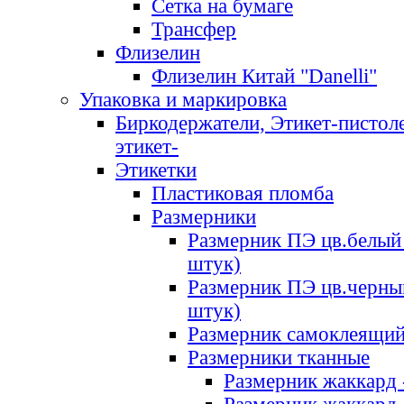
Сетка на бумаге
Трансфер
Флизелин
Флизелин Китай "Danelli"
Упаковка и маркировка
Биркодержатели, Этикет-пистоле
этикет-
Этикетки
Пластиковая пломба
Размерники
Размерник ПЭ цв.белый 
штук)
Размерник ПЭ цв.черны
штук)
Размерник самоклеящи
Размерники тканные
Размерник жаккард 