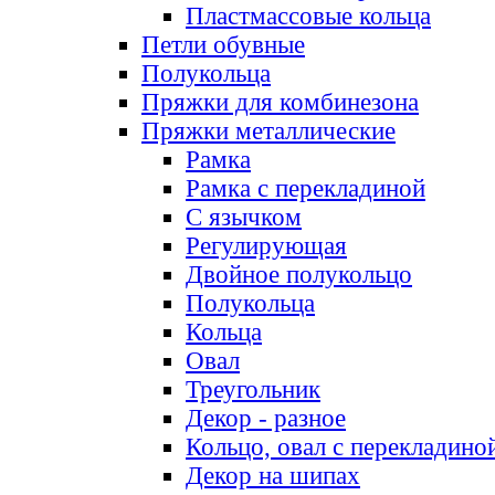
Пластмассовые кольца
Петли обувные
Полукольца
Пряжки для комбинезона
Пряжки металлические
Рамка
Рамка с перекладиной
С язычком
Регулирующая
Двойное полукольцо
Полукольца
Кольца
Овал
Треугольник
Декор - разное
Кольцо, овал с перекладино
Декор на шипах