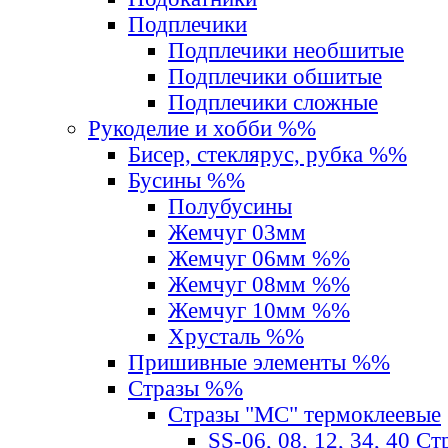
Подплечики
Подплечики необшитые
Подплечики обшитые
Подплечики сложные
Рукоделие и хобби %%
Бисер, стеклярус, рубка %%
Бусины %%
Полубусины
Жемчуг 03мм
Жемчуг 06мм %%
Жемчуг 08мм %%
Жемчуг 10мм %%
Хрусталь %%
Пришивные элементы %%
Стразы %%
Стразы "MС" термоклеевые
SS-06, 08, 12, 34, 40 С