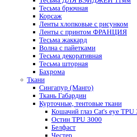
Тесьма ДЛЯ БЭЙДЖЕЙ 11мм
Тесьма брючная
Корсаж
Ленты хлопковые с рисунком
Ленты с принтом ФРАНЦИЯ
Тесьма жаккард
Волна с пайетками
Тесьма декоративная
Тесьма шторная
Бахрома
Ткани
Сингапур (Манго)
Ткань Габардин
Курточные, тентовые ткани
Кошачий глаз Cat's eye TPU
Остин TPU 3000
Белфаст
Честер