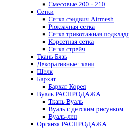
Смесовые 200 - 210
Сетки
Сетка сэндвич Airmesh
Рюкзачная сетка
Сетка трикотажная подклад
Корсетная сетка
Сетка стрейч
Ткань Бязь
Декоративные ткани
Шелк
Бархат
Бархат Корея
Вуаль РАСПРОДАЖА
Ткань Вуаль
Вуаль с детским рисунком
Вуаль-лен
Органза РАСПРОДАЖА