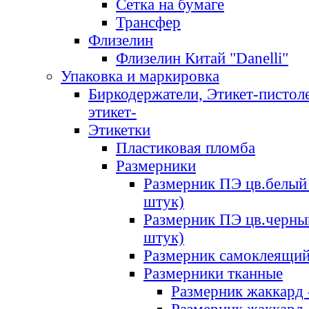
Сетка на бумаге
Трансфер
Флизелин
Флизелин Китай "Danelli"
Упаковка и маркировка
Биркодержатели, Этикет-пистоле
этикет-
Этикетки
Пластиковая пломба
Размерники
Размерник ПЭ цв.белый 
штук)
Размерник ПЭ цв.черны
штук)
Размерник самоклеящи
Размерники тканные
Размерник жаккард 