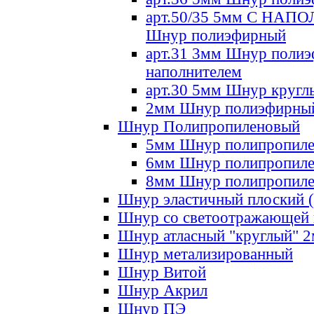
арт.50/35 5мм С НА
Шнур полиэфирный
арт.31 3мм Шнур полиэ
наполнителем
арт.30 5мм Шнур кругл
2мм Шнур полиэфирны
Шнур Полипропиленовый
5мм Шнур полипропил
6мм Шнур полипропил
8мм Шнур полипропил
Шнур эластичный плоский 
Шнур со светоотражающей
Шнур атласный "круглый" 
Шнур метализированный
Шнур Витой
Шнур Акрил
Шнур ПЭ