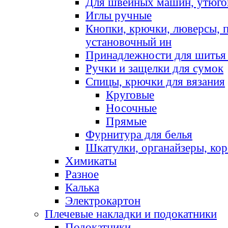
Для швейных машин, утюго
Иглы ручные
Кнопки, крючки, люверсы, 
установочный ин
Принадлежности для шитья 
Ручки и защелки для сумок
Спицы, крючки для вязания
Круговые
Носочные
Прямые
Фурнитура для белья
Шкатулки, органайзеры, кор
Химикаты
Разное
Калька
Электрокартон
Плечевые накладки и подокатники
Подокатники