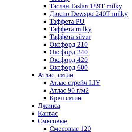
Таслан Taslan 189T milky
Дюспо Dewspo 240T milky
Таффета PU
Таффета milky
Таффета silver
Оксфорд 210
Оксфорд 240
Оксфорд 420
Оксфорд 600
Атлас, сатин
Атлас стрейч LIY
Атлас 90 г/м2
Креп сатин
Джинса
Канвас
Смесовые
Смесовые 120