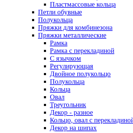
Пластмассовые кольца
Петли обувные
Полукольца
Пряжки для комбинезона
Пряжки металлические
Рамка
Рамка с перекладиной
С язычком
Регулирующая
Двойное полукольцо
Полукольца
Кольца
Овал
Треугольник
Декор - разное
Кольцо, овал с перекладино
Декор на шипах