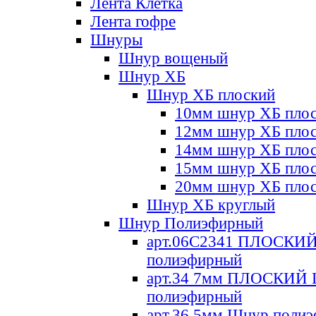
Лента Клетка
Лента гофре
Шнуры
Шнур вощеный
Шнур ХБ
Шнур ХБ плоский
10мм шнур ХБ пло
12мм шнур ХБ пло
14мм шнур ХБ пло
15мм шнур ХБ пло
20мм шнур ХБ пло
Шнур ХБ круглый
Шнур Полиэфирный
арт.06С2341 ПЛОСКИ
полиэфирный
арт.34 7мм ПЛОСКИЙ
полиэфирный
арт.36 5мм Шнур поли