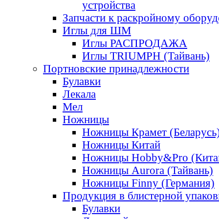
устройства
Запчасти к раскройному обору
Иглы для ШМ
Иглы РАСПРОДАЖА
Иглы TRIUMPH (Тайвань)
Портновские принадлежности
Булавки
Лекала
Мел
Ножницы
Ножницы Крамет (Беларусь
Ножницы Китай
Ножницы Hobby&Pro (Кита
Ножницы Aurora (Тайвань)
Ножницы Finny (Германия)
Продукция в блистерной упаков
Булавки