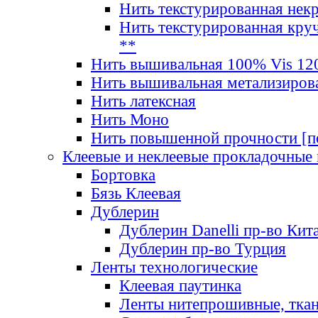
Нить текстурированная нек
Нить текстурированная круч
**
Нить вышивальная 100% Vis 120
Нить вышивальная метализиров
Нить латексная
Нить Моно
Нить повышенной прочности [под
Клеевые и неклеевые прокладочные
Бортовка
Бязь Клеевая
Дублерин
Дублерин Danelli пр-во Кит
Дублерин пр-во Турция
Ленты технологические
Клеевая паутинка
Ленты нитепрошивные, ткан