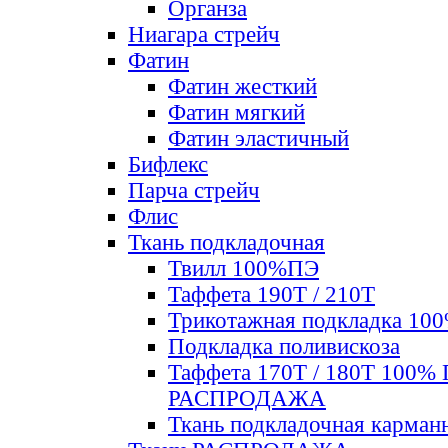
Органза
Ниагара стрейч
Фатин
Фатин жесткий
Фатин мягкий
Фатин элаcтичный
Бифлекс
Парча стрейч
Флис
Ткань подкладочная
Твилл 100%ПЭ
Таффета 190Т / 210Т
Трикотажная подкладка 10
Подкладка поливискоза
Таффета 170Т / 180Т 100%
РАСПРОДАЖА
Ткань подкладочная карман