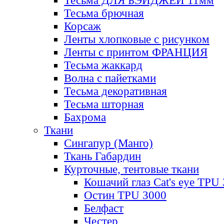
Тесьма ДЛЯ БЭЙДЖЕЙ 11мм
Тесьма брючная
Корсаж
Ленты хлопковые с рисунком
Ленты с принтом ФРАНЦИЯ
Тесьма жаккард
Волна с пайетками
Тесьма декоративная
Тесьма шторная
Бахрома
Ткани
Сингапур (Манго)
Ткань Габардин
Курточные, тентовые ткани
Кошачий глаз Cat's eye TPU
Остин TPU 3000
Белфаст
Честер