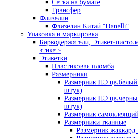
Сетка на бумаге
Трансфер
Флизелин
Флизелин Китай "Danelli"
Упаковка и маркировка
Биркодержатели, Этикет-пистоле
этикет-
Этикетки
Пластиковая пломба
Размерники
Размерник ПЭ цв.белый 
штук)
Размерник ПЭ цв.черны
штук)
Размерник самоклеящи
Размерники тканные
Размерник жаккард 