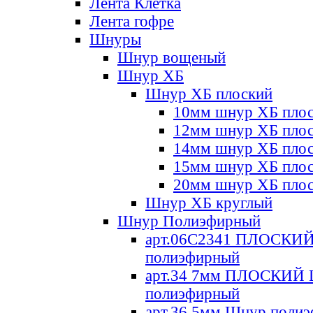
Лента Клетка
Лента гофре
Шнуры
Шнур вощеный
Шнур ХБ
Шнур ХБ плоский
10мм шнур ХБ пло
12мм шнур ХБ пло
14мм шнур ХБ пло
15мм шнур ХБ пло
20мм шнур ХБ пло
Шнур ХБ круглый
Шнур Полиэфирный
арт.06С2341 ПЛОСКИ
полиэфирный
арт.34 7мм ПЛОСКИЙ
полиэфирный
арт.36 5мм Шнур поли