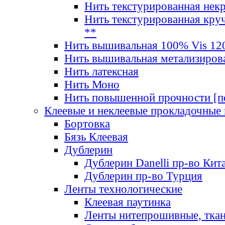
Нить текстурированная нек
Нить текстурированная круч
**
Нить вышивальная 100% Vis 120
Нить вышивальная метализиров
Нить латексная
Нить Моно
Нить повышенной прочности [под
Клеевые и неклеевые прокладочные
Бортовка
Бязь Клеевая
Дублерин
Дублерин Danelli пр-во Кит
Дублерин пр-во Турция
Ленты технологические
Клеевая паутинка
Ленты нитепрошивные, ткан