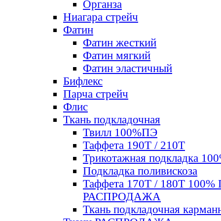
Органза
Ниагара стрейч
Фатин
Фатин жесткий
Фатин мягкий
Фатин элаcтичный
Бифлекс
Парча стрейч
Флис
Ткань подкладочная
Твилл 100%ПЭ
Таффета 190Т / 210Т
Трикотажная подкладка 10
Подкладка поливискоза
Таффета 170Т / 180Т 100%
РАСПРОДАЖА
Ткань подкладочная карман