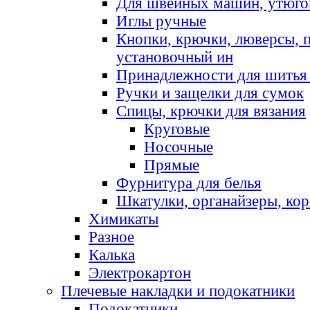
Для швейных машин, утюго
Иглы ручные
Кнопки, крючки, люверсы, 
установочный ин
Принадлежности для шитья 
Ручки и защелки для сумок
Спицы, крючки для вязания
Круговые
Носочные
Прямые
Фурнитура для белья
Шкатулки, органайзеры, кор
Химикаты
Разное
Калька
Электрокартон
Плечевые накладки и подокатники
Подокатники