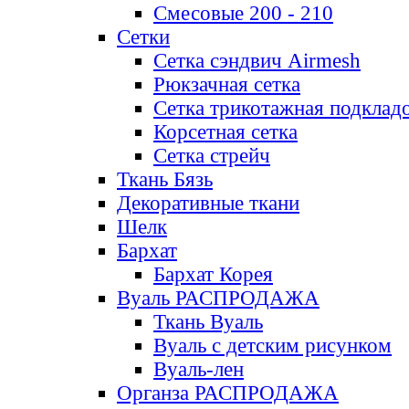
Смесовые 200 - 210
Сетки
Сетка сэндвич Airmesh
Рюкзачная сетка
Сетка трикотажная подклад
Корсетная сетка
Сетка стрейч
Ткань Бязь
Декоративные ткани
Шелк
Бархат
Бархат Корея
Вуаль РАСПРОДАЖА
Ткань Вуаль
Вуаль с детским рисунком
Вуаль-лен
Органза РАСПРОДАЖА