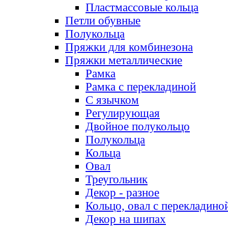
Пластмассовые кольца
Петли обувные
Полукольца
Пряжки для комбинезона
Пряжки металлические
Рамка
Рамка с перекладиной
С язычком
Регулирующая
Двойное полукольцо
Полукольца
Кольца
Овал
Треугольник
Декор - разное
Кольцо, овал с перекладино
Декор на шипах