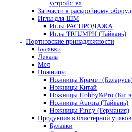
устройства
Запчасти к раскройному обору
Иглы для ШМ
Иглы РАСПРОДАЖА
Иглы TRIUMPH (Тайвань)
Портновские принадлежности
Булавки
Лекала
Мел
Ножницы
Ножницы Крамет (Беларусь
Ножницы Китай
Ножницы Hobby&Pro (Кита
Ножницы Aurora (Тайвань)
Ножницы Finny (Германия)
Продукция в блистерной упаков
Булавки