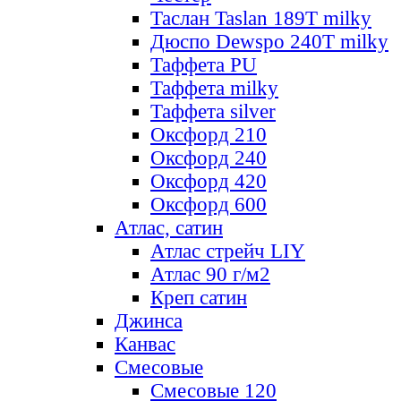
Таслан Taslan 189T milky
Дюспо Dewspo 240T milky
Таффета PU
Таффета milky
Таффета silver
Оксфорд 210
Оксфорд 240
Оксфорд 420
Оксфорд 600
Атлас, сатин
Атлас стрейч LIY
Атлас 90 г/м2
Креп сатин
Джинса
Канвас
Смесовые
Смесовые 120