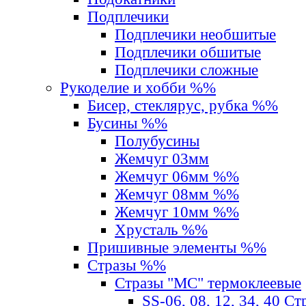
Подплечики
Подплечики необшитые
Подплечики обшитые
Подплечики сложные
Рукоделие и хобби %%
Бисер, стеклярус, рубка %%
Бусины %%
Полубусины
Жемчуг 03мм
Жемчуг 06мм %%
Жемчуг 08мм %%
Жемчуг 10мм %%
Хрусталь %%
Пришивные элементы %%
Стразы %%
Стразы "MС" термоклеевые
SS-06, 08, 12, 34, 40 С