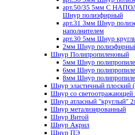
арт.50/35 5мм С НА
Шнур полиэфирный
арт.31 3мм Шнур полиэ
наполнителем
арт.30 5мм Шнур кругл
2мм Шнур полиэфирны
Шнур Полипропиленовый
5мм Шнур полипропил
6мм Шнур полипропил
8мм Шнур полипропил
Шнур эластичный плоский 
Шнур со светоотражающей
Шнур атласный "круглый" 
Шнур метализированный
Шнур Витой
Шнур Акрил
Шнур ПЭ