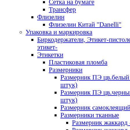
Сетка на бумаге
Трансфер
Флизелин
Флизелин Китай "Danelli"
Упаковка и маркировка
Биркодержатели, Этикет-пистоле
этикет-
Этикетки
Пластиковая пломба
Размерники
Размерник ПЭ цв.белый 
штук)
Размерник ПЭ цв.черны
штук)
Размерник самоклеящи
Размерники тканные
Размерник жаккард 