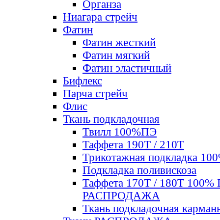
Органза
Ниагара стрейч
Фатин
Фатин жесткий
Фатин мягкий
Фатин элаcтичный
Бифлекс
Парча стрейч
Флис
Ткань подкладочная
Твилл 100%ПЭ
Таффета 190Т / 210Т
Трикотажная подкладка 10
Подкладка поливискоза
Таффета 170Т / 180Т 100%
РАСПРОДАЖА
Ткань подкладочная карман