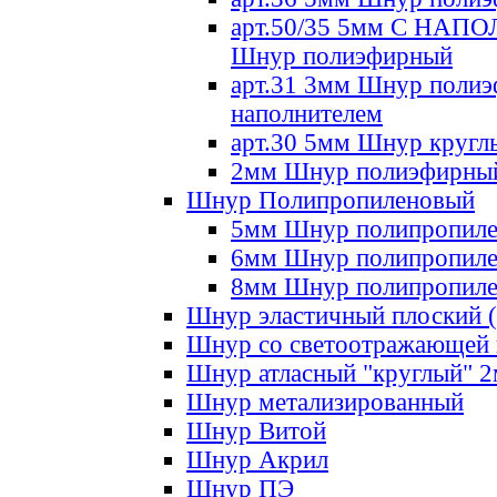
арт.50/35 5мм С НА
Шнур полиэфирный
арт.31 3мм Шнур полиэ
наполнителем
арт.30 5мм Шнур кругл
2мм Шнур полиэфирны
Шнур Полипропиленовый
5мм Шнур полипропил
6мм Шнур полипропил
8мм Шнур полипропил
Шнур эластичный плоский 
Шнур со светоотражающей
Шнур атласный "круглый" 
Шнур метализированный
Шнур Витой
Шнур Акрил
Шнур ПЭ