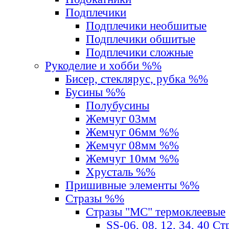
Подплечики
Подплечики необшитые
Подплечики обшитые
Подплечики сложные
Рукоделие и хобби %%
Бисер, стеклярус, рубка %%
Бусины %%
Полубусины
Жемчуг 03мм
Жемчуг 06мм %%
Жемчуг 08мм %%
Жемчуг 10мм %%
Хрусталь %%
Пришивные элементы %%
Стразы %%
Стразы "MС" термоклеевые
SS-06, 08, 12, 34, 40 С