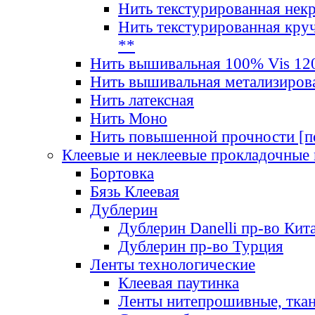
Нить текстурированная нек
Нить текстурированная круч
**
Нить вышивальная 100% Vis 120
Нить вышивальная метализиров
Нить латексная
Нить Моно
Нить повышенной прочности [под
Клеевые и неклеевые прокладочные
Бортовка
Бязь Клеевая
Дублерин
Дублерин Danelli пр-во Кит
Дублерин пр-во Турция
Ленты технологические
Клеевая паутинка
Ленты нитепрошивные, ткан