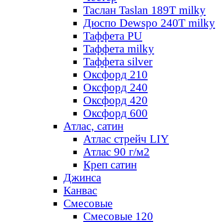
Таслан Taslan 189T milky
Дюспо Dewspo 240T milky
Таффета PU
Таффета milky
Таффета silver
Оксфорд 210
Оксфорд 240
Оксфорд 420
Оксфорд 600
Атлас, сатин
Атлас стрейч LIY
Атлас 90 г/м2
Креп сатин
Джинса
Канвас
Смесовые
Смесовые 120