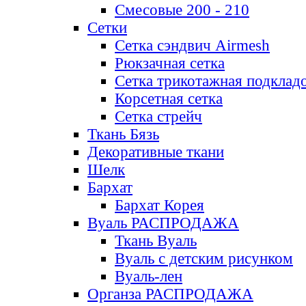
Смесовые 200 - 210
Сетки
Сетка сэндвич Airmesh
Рюкзачная сетка
Сетка трикотажная подклад
Корсетная сетка
Сетка стрейч
Ткань Бязь
Декоративные ткани
Шелк
Бархат
Бархат Корея
Вуаль РАСПРОДАЖА
Ткань Вуаль
Вуаль с детским рисунком
Вуаль-лен
Органза РАСПРОДАЖА