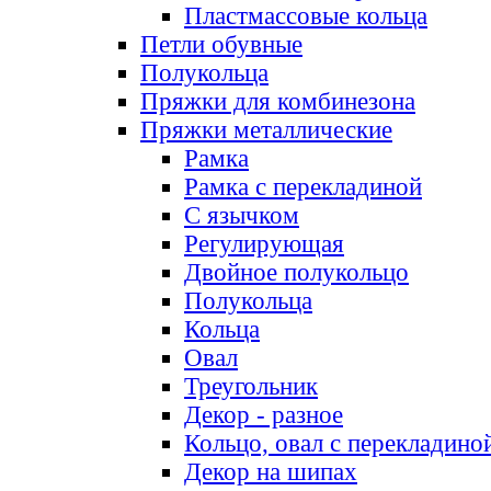
Пластмассовые кольца
Петли обувные
Полукольца
Пряжки для комбинезона
Пряжки металлические
Рамка
Рамка с перекладиной
С язычком
Регулирующая
Двойное полукольцо
Полукольца
Кольца
Овал
Треугольник
Декор - разное
Кольцо, овал с перекладино
Декор на шипах