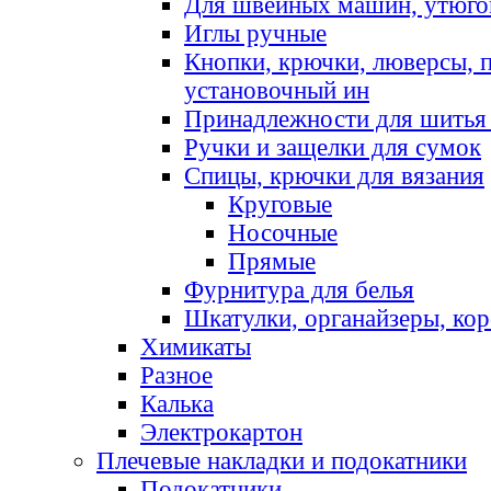
Для швейных машин, утюго
Иглы ручные
Кнопки, крючки, люверсы, 
установочный ин
Принадлежности для шитья 
Ручки и защелки для сумок
Спицы, крючки для вязания
Круговые
Носочные
Прямые
Фурнитура для белья
Шкатулки, органайзеры, кор
Химикаты
Разное
Калька
Электрокартон
Плечевые накладки и подокатники
Подокатники