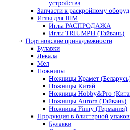
устройства
Запчасти к раскройному обору
Иглы для ШМ
Иглы РАСПРОДАЖА
Иглы TRIUMPH (Тайвань)
Портновские принадлежности
Булавки
Лекала
Мел
Ножницы
Ножницы Крамет (Беларусь
Ножницы Китай
Ножницы Hobby&Pro (Кита
Ножницы Aurora (Тайвань)
Ножницы Finny (Германия)
Продукция в блистерной упаков
Булавки