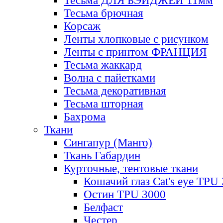
Тесьма ДЛЯ БЭЙДЖЕЙ 11мм
Тесьма брючная
Корсаж
Ленты хлопковые с рисунком
Ленты с принтом ФРАНЦИЯ
Тесьма жаккард
Волна с пайетками
Тесьма декоративная
Тесьма шторная
Бахрома
Ткани
Сингапур (Манго)
Ткань Габардин
Курточные, тентовые ткани
Кошачий глаз Cat's eye TPU
Остин TPU 3000
Белфаст
Честер