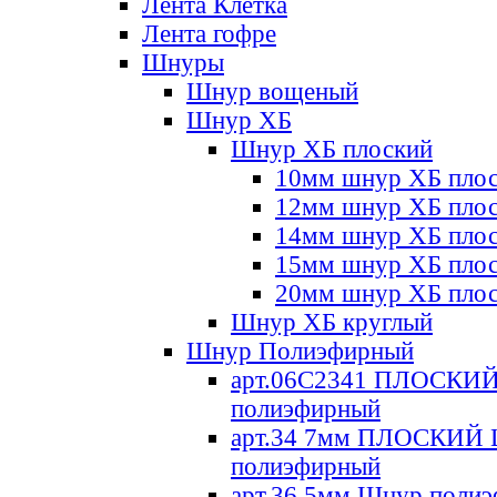
Лента Клетка
Лента гофре
Шнуры
Шнур вощеный
Шнур ХБ
Шнур ХБ плоский
10мм шнур ХБ пло
12мм шнур ХБ пло
14мм шнур ХБ пло
15мм шнур ХБ пло
20мм шнур ХБ пло
Шнур ХБ круглый
Шнур Полиэфирный
арт.06С2341 ПЛОСКИ
полиэфирный
арт.34 7мм ПЛОСКИЙ
полиэфирный
арт.36 5мм Шнур поли