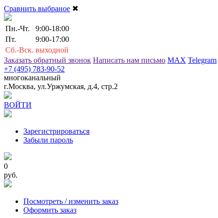
Сравнить выбраное
✖
Пн.-Чт.
9:00-18:00
Пт.
9:00-17:00
Сб.-Вск.
выходной
Заказать обратный звонок
Написать нам письмо
MAX
Telegram
+7 (495) 783-90-52
многоканальный
г.Москва, ул.Уржумская, д.4, стр.2
ВОЙТИ
Зарегистрироваться
Забыли пароль
0
руб.
Посмотреть / изменить заказ
Оформить заказ