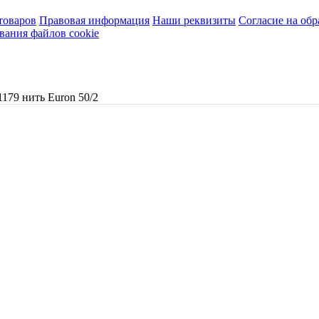
товаров
Правовая информация
Наши реквизиты
Согласие на об
вания файлов cookie
1179 нить Euron 50/2