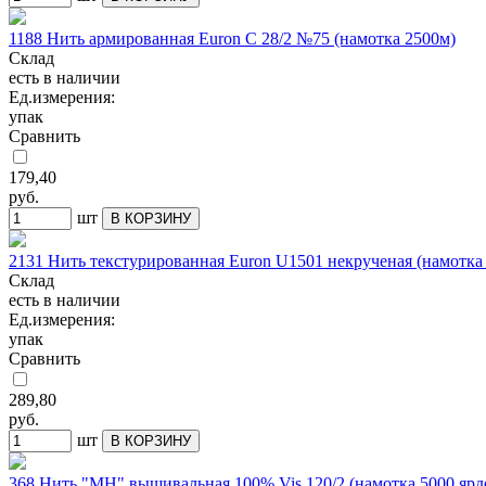
1188 Нить армированная Euron C 28/2 №75 (намотка 2500м)
Склад
есть в наличии
Ед.измерения:
упак
Сравнить
179,40
руб.
шт
В КОРЗИНУ
2131 Нить текстурированная Euron U1501 некрученая (намотка
Склад
есть в наличии
Ед.измерения:
упак
Сравнить
289,80
руб.
шт
В КОРЗИНУ
368 Нить "МН" вышивальная 100% Vis 120/2 (намотка 5000 ярд