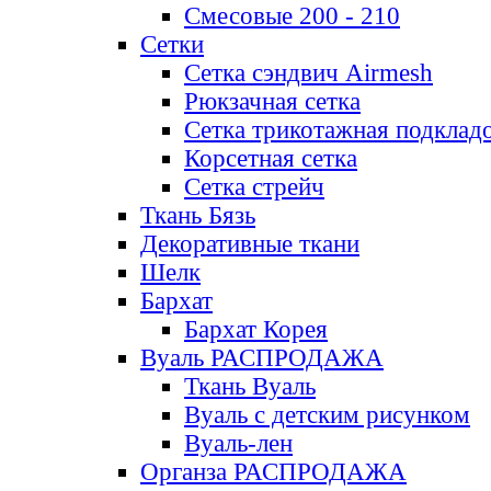
Смесовые 200 - 210
Сетки
Сетка сэндвич Airmesh
Рюкзачная сетка
Сетка трикотажная подклад
Корсетная сетка
Сетка стрейч
Ткань Бязь
Декоративные ткани
Шелк
Бархат
Бархат Корея
Вуаль РАСПРОДАЖА
Ткань Вуаль
Вуаль с детским рисунком
Вуаль-лен
Органза РАСПРОДАЖА