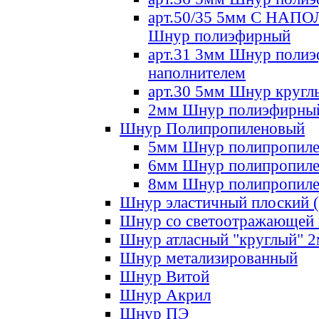
арт.50/35 5мм С НА
Шнур полиэфирный
арт.31 3мм Шнур полиэ
наполнителем
арт.30 5мм Шнур кругл
2мм Шнур полиэфирны
Шнур Полипропиленовый
5мм Шнур полипропил
6мм Шнур полипропил
8мм Шнур полипропил
Шнур эластичный плоский 
Шнур со светоотражающей
Шнур атласный "круглый" 
Шнур метализированный
Шнур Витой
Шнур Акрил
Шнур ПЭ