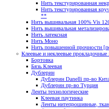
Нить текстурированная нек
Нить текстурированная круч
**
Нить вышивальная 100% Vis 120
Нить вышивальная метализиров
Нить латексная
Нить Моно
Нить повышенной прочности [под
Клеевые и неклеевые прокладочные
Бортовка
Бязь Клеевая
Дублерин
Дублерин Danelli пр-во Кит
Дублерин пр-во Турция
Ленты технологические
Клеевая паутинка
Ленты нитепрошивные, ткан