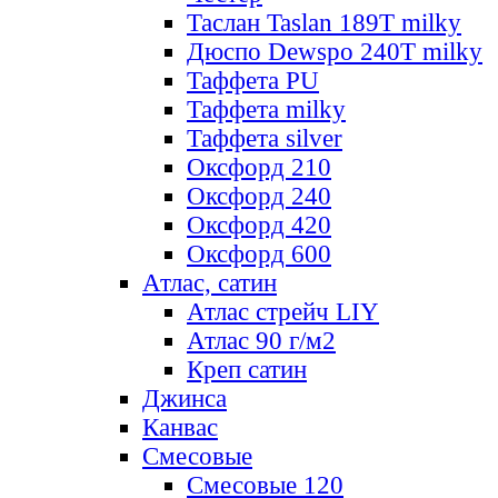
Таслан Taslan 189T milky
Дюспо Dewspo 240T milky
Таффета PU
Таффета milky
Таффета silver
Оксфорд 210
Оксфорд 240
Оксфорд 420
Оксфорд 600
Атлас, сатин
Атлас стрейч LIY
Атлас 90 г/м2
Креп сатин
Джинса
Канвас
Смесовые
Смесовые 120