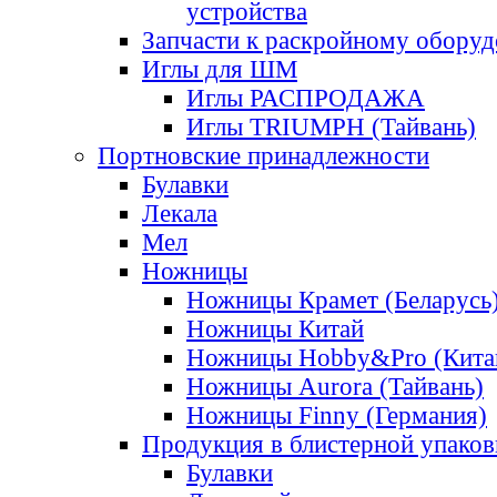
устройства
Запчасти к раскройному обору
Иглы для ШМ
Иглы РАСПРОДАЖА
Иглы TRIUMPH (Тайвань)
Портновские принадлежности
Булавки
Лекала
Мел
Ножницы
Ножницы Крамет (Беларусь
Ножницы Китай
Ножницы Hobby&Pro (Кита
Ножницы Aurora (Тайвань)
Ножницы Finny (Германия)
Продукция в блистерной упаков
Булавки