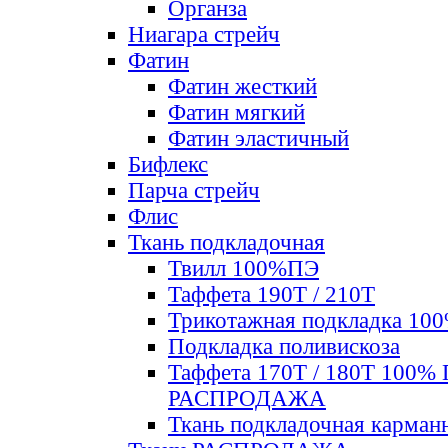
Органза
Ниагара стрейч
Фатин
Фатин жесткий
Фатин мягкий
Фатин элаcтичный
Бифлекс
Парча стрейч
Флис
Ткань подкладочная
Твилл 100%ПЭ
Таффета 190Т / 210Т
Трикотажная подкладка 10
Подкладка поливискоза
Таффета 170Т / 180Т 100%
РАСПРОДАЖА
Ткань подкладочная карман