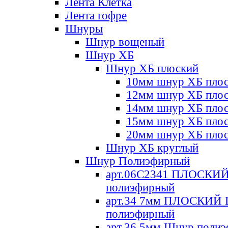
Лента Клетка
Лента гофре
Шнуры
Шнур вощеный
Шнур ХБ
Шнур ХБ плоский
10мм шнур ХБ пло
12мм шнур ХБ пло
14мм шнур ХБ пло
15мм шнур ХБ пло
20мм шнур ХБ пло
Шнур ХБ круглый
Шнур Полиэфирный
арт.06С2341 ПЛОСКИ
полиэфирный
арт.34 7мм ПЛОСКИЙ
полиэфирный
арт.36 5мм Шнур поли