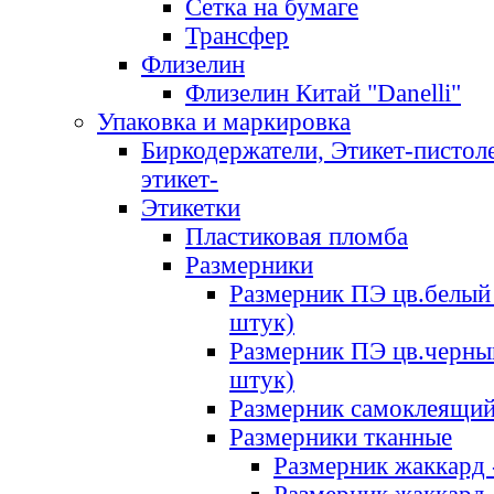
Сетка на бумаге
Трансфер
Флизелин
Флизелин Китай "Danelli"
Упаковка и маркировка
Биркодержатели, Этикет-пистоле
этикет-
Этикетки
Пластиковая пломба
Размерники
Размерник ПЭ цв.белый 
штук)
Размерник ПЭ цв.черны
штук)
Размерник самоклеящи
Размерники тканные
Размерник жаккард 