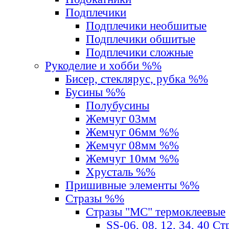
Подплечики
Подплечики необшитые
Подплечики обшитые
Подплечики сложные
Рукоделие и хобби %%
Бисер, стеклярус, рубка %%
Бусины %%
Полубусины
Жемчуг 03мм
Жемчуг 06мм %%
Жемчуг 08мм %%
Жемчуг 10мм %%
Хрусталь %%
Пришивные элементы %%
Стразы %%
Стразы "MС" термоклеевые
SS-06, 08, 12, 34, 40 С