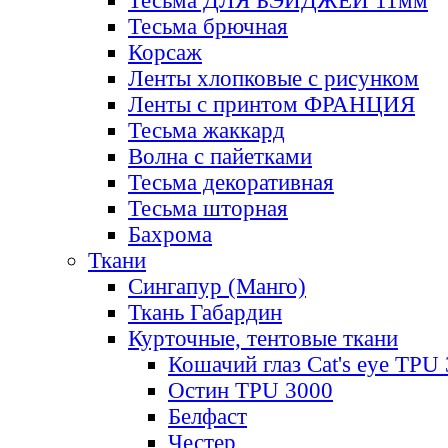
Тесьма ДЛЯ БЭЙДЖЕЙ 11мм
Тесьма брючная
Корсаж
Ленты хлопковые с рисунком
Ленты с принтом ФРАНЦИЯ
Тесьма жаккард
Волна с пайетками
Тесьма декоративная
Тесьма шторная
Бахрома
Ткани
Сингапур (Манго)
Ткань Габардин
Курточные, тентовые ткани
Кошачий глаз Cat's eye TPU
Остин TPU 3000
Белфаст
Честер