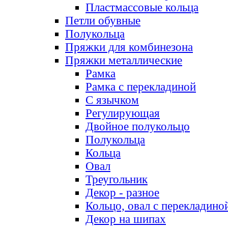
Пластмассовые кольца
Петли обувные
Полукольца
Пряжки для комбинезона
Пряжки металлические
Рамка
Рамка с перекладиной
С язычком
Регулирующая
Двойное полукольцо
Полукольца
Кольца
Овал
Треугольник
Декор - разное
Кольцо, овал с перекладино
Декор на шипах