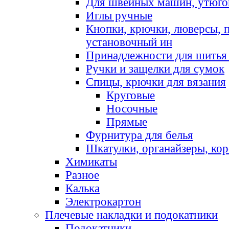
Для швейных машин, утюго
Иглы ручные
Кнопки, крючки, люверсы, 
установочный ин
Принадлежности для шитья 
Ручки и защелки для сумок
Спицы, крючки для вязания
Круговые
Носочные
Прямые
Фурнитура для белья
Шкатулки, органайзеры, кор
Химикаты
Разное
Калька
Электрокартон
Плечевые накладки и подокатники
Подокатники