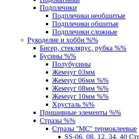
Подплечики
Подплечики необшитые
Подплечики обшитые
Подплечики сложные
Рукоделие и хобби %%
Бисер, стеклярус, рубка %%
Бусины %%
Полубусины
Жемчуг 03мм
Жемчуг 06мм %%
Жемчуг 08мм %%
Жемчуг 10мм %%
Хрусталь %%
Пришивные элементы %%
Стразы %%
Стразы "MС" термоклеевые
SS-06, 08, 12, 34, 40 С