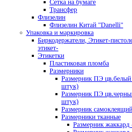
Сетка на бумаге
Трансфер
Флизелин
Флизелин Китай "Danelli"
Упаковка и маркировка
Биркодержатели, Этикет-пистоле
этикет-
Этикетки
Пластиковая пломба
Размерники
Размерник ПЭ цв.белый 
штук)
Размерник ПЭ цв.черны
штук)
Размерник самоклеящи
Размерники тканные
Размерник жаккард 