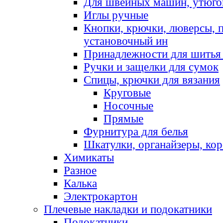
Для швейных машин, утюго
Иглы ручные
Кнопки, крючки, люверсы, 
установочный ин
Принадлежности для шитья 
Ручки и защелки для сумок
Спицы, крючки для вязания
Круговые
Носочные
Прямые
Фурнитура для белья
Шкатулки, органайзеры, кор
Химикаты
Разное
Калька
Электрокартон
Плечевые накладки и подокатники
Подокатники