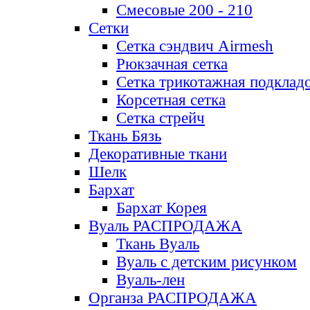
Смесовые 200 - 210
Сетки
Сетка сэндвич Airmesh
Рюкзачная сетка
Сетка трикотажная подклад
Корсетная сетка
Сетка стрейч
Ткань Бязь
Декоративные ткани
Шелк
Бархат
Бархат Корея
Вуаль РАСПРОДАЖА
Ткань Вуаль
Вуаль с детским рисунком
Вуаль-лен
Органза РАСПРОДАЖА