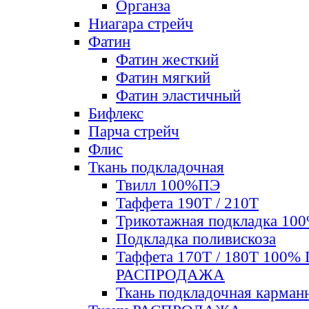
Органза
Ниагара стрейч
Фатин
Фатин жесткий
Фатин мягкий
Фатин элаcтичный
Бифлекс
Парча стрейч
Флис
Ткань подкладочная
Твилл 100%ПЭ
Таффета 190Т / 210Т
Трикотажная подкладка 10
Подкладка поливискоза
Таффета 170Т / 180Т 100%
РАСПРОДАЖА
Ткань подкладочная карман