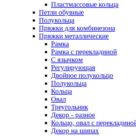
Пластмассовые кольца
Петли обувные
Полукольца
Пряжки для комбинезона
Пряжки металлические
Рамка
Рамка с перекладиной
С язычком
Регулирующая
Двойное полукольцо
Полукольца
Кольца
Овал
Треугольник
Декор - разное
Кольцо, овал с перекладино
Декор на шипах