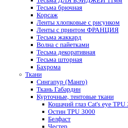
Тесьма ДЛЯ БЭЙДЖЕЙ 11мм
Тесьма брючная
Корсаж
Ленты хлопковые с рисунком
Ленты с принтом ФРАНЦИЯ
Тесьма жаккард
Волна с пайетками
Тесьма декоративная
Тесьма шторная
Бахрома
Ткани
Сингапур (Манго)
Ткань Габардин
Курточные, тентовые ткани
Кошачий глаз Cat's eye TPU
Остин TPU 3000
Белфаст
Честер