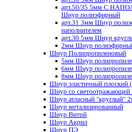
арт.50/35 5мм С НА
Шнур полиэфирный
арт.31 3мм Шнур полиэ
наполнителем
арт.30 5мм Шнур кругл
2мм Шнур полиэфирны
Шнур Полипропиленовый
5мм Шнур полипропил
6мм Шнур полипропил
8мм Шнур полипропил
Шнур эластичный плоский 
Шнур со светоотражающей
Шнур атласный "круглый" 
Шнур метализированный
Шнур Витой
Шнур Акрил
Шнур ПЭ