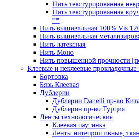
Нить текстурированная нек
Нить текстурированная круч
**
Нить вышивальная 100% Vis 120
Нить вышивальная метализиров
Нить латексная
Нить Моно
Нить повышенной прочности [под
Клеевые и неклеевые прокладочные
Бортовка
Бязь Клеевая
Дублерин
Дублерин Danelli пр-во Кит
Дублерин пр-во Турция
Ленты технологические
Клеевая паутинка
Ленты нитепрошивные, ткан