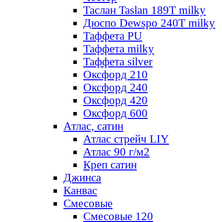
Таслан Taslan 189T milky
Дюспо Dewspo 240T milky
Таффета PU
Таффета milky
Таффета silver
Оксфорд 210
Оксфорд 240
Оксфорд 420
Оксфорд 600
Атлас, сатин
Атлас стрейч LIY
Атлас 90 г/м2
Креп сатин
Джинса
Канвас
Смесовые
Смесовые 120