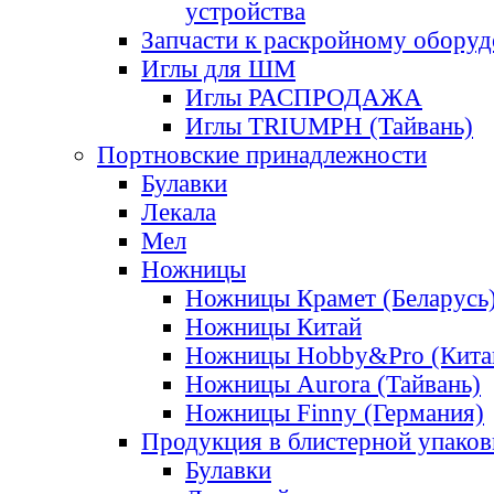
устройства
Запчасти к раскройному обору
Иглы для ШМ
Иглы РАСПРОДАЖА
Иглы TRIUMPH (Тайвань)
Портновские принадлежности
Булавки
Лекала
Мел
Ножницы
Ножницы Крамет (Беларусь
Ножницы Китай
Ножницы Hobby&Pro (Кита
Ножницы Aurora (Тайвань)
Ножницы Finny (Германия)
Продукция в блистерной упаков
Булавки