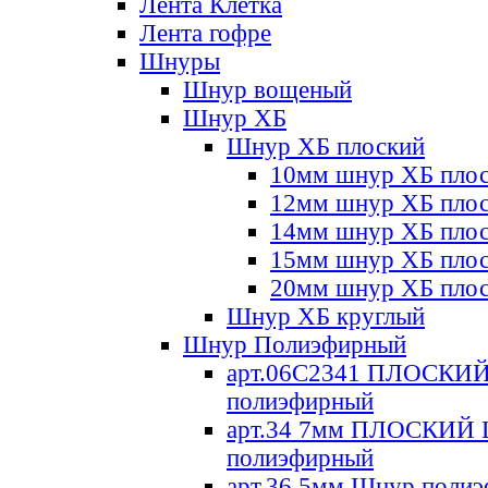
Лента Клетка
Лента гофре
Шнуры
Шнур вощеный
Шнур ХБ
Шнур ХБ плоский
10мм шнур ХБ пло
12мм шнур ХБ пло
14мм шнур ХБ пло
15мм шнур ХБ пло
20мм шнур ХБ пло
Шнур ХБ круглый
Шнур Полиэфирный
арт.06С2341 ПЛОСКИ
полиэфирный
арт.34 7мм ПЛОСКИЙ
полиэфирный
арт.36 5мм Шнур поли