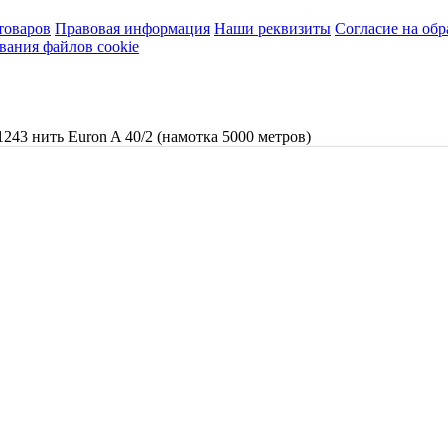
товаров
Правовая информация
Наши реквизиты
Согласие на об
вания файлов cookie
1243 нить Euron A 40/2 (намотка 5000 метров)