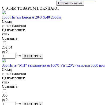
С ЭТИМ ТОВАРОМ ПОКУПАЮТ
1538 Нитки Euron A 20/3 №40 2000м
Склад
есть в наличии
Ед.измерения:
упак
Сравнить
252,54
руб.
шт
В КОРЗИНУ
356 Нить "МН" вышивальная 100% Vis 120/2 (намотка 5000 ярд
Склад
есть в наличии
Ед.измерения:
упак
Сравнить
350
руб.
шт
В КОРЗИНУ