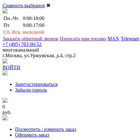
Сравнить выбраное
✖
Пн.-Чт.
9:00-18:00
Пт.
9:00-17:00
Сб.-Вск.
выходной
Заказать обратный звонок
Написать нам письмо
MAX
Telegram
+7 (495) 783-90-52
многоканальный
г.Москва, ул.Уржумская, д.4, стр.2
ВОЙТИ
Зарегистрироваться
Забыли пароль
0
руб.
Посмотреть / изменить заказ
Оформить заказ