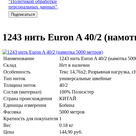
"Политикой обработки
персональных данных"
.
1243 нить Euron A 40/2 (намот
Наименование
1243 нить Euron A 40/2 (намотка 500
Склад
Нет в наличии
Особенность
Текс 14,76х2; Разрывная нагрузка, с
Тип ниток
универсальные швейные
Толщина ниток
40/2
Состав (материал)
100% Полиэстер
Страна происхождения
КИТАЙ
Единицы измерения
Бобина
Фасовка
5000 метров
Кратность для покупателя
1
Вес
0.18 кг
Цена
144,90
руб.