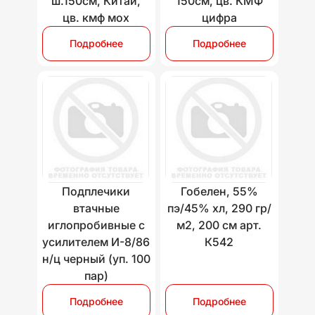
ш.150см, Китай,
150см, цв. КМФ
цв. кмф мох
цифра
Подробнее
Подробнее
Подплечики
Гобелен, 55%
втачные
пэ/45% хл, 290 гр/
иглопробивные с
м2, 200 см арт.
усилителем И-8/86
К542
н/ц черный (уп. 100
пар)
Подробнее
Подробнее