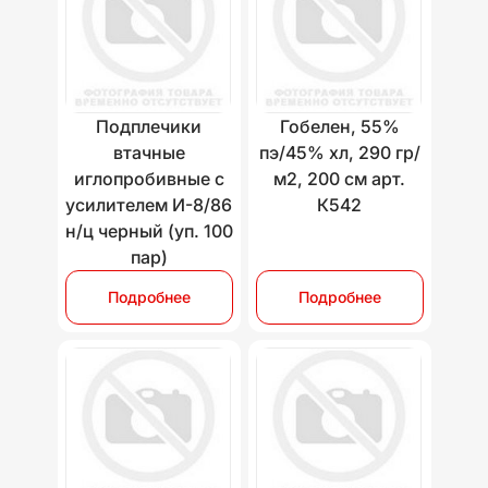
Подплечики
Гобелен, 55%
втачные
пэ/45% хл, 290 гр/
иглопробивные с
м2, 200 см арт.
усилителем И-8/86
К542
н/ц черный (уп. 100
пар)
Подробнее
Подробнее