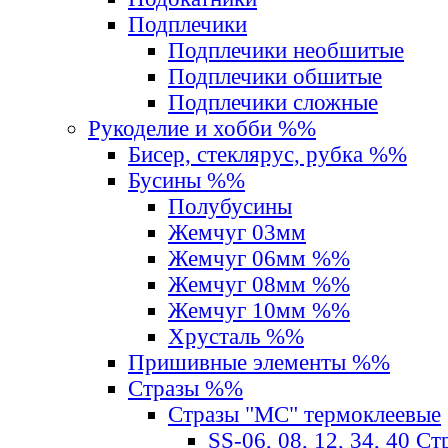
Подплечики
Подплечики необшитые
Подплечики обшитые
Подплечики сложные
Рукоделие и хобби %%
Бисер, стеклярус, рубка %%
Бусины %%
Полубусины
Жемчуг 03мм
Жемчуг 06мм %%
Жемчуг 08мм %%
Жемчуг 10мм %%
Хрусталь %%
Пришивные элементы %%
Стразы %%
Стразы "MС" термоклеевые
SS-06, 08, 12, 34, 40 С