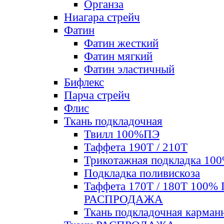
Органза
Ниагара стрейч
Фатин
Фатин жесткий
Фатин мягкий
Фатин элаcтичный
Бифлекс
Парча стрейч
Флис
Ткань подкладочная
Твилл 100%ПЭ
Таффета 190Т / 210Т
Трикотажная подкладка 10
Подкладка поливискоза
Таффета 170Т / 180Т 100%
РАСПРОДАЖА
Ткань подкладочная карман