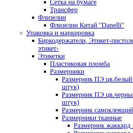
Сетка на бумаге
Трансфер
Флизелин
Флизелин Китай "Danelli"
Упаковка и маркировка
Биркодержатели, Этикет-пистоле
этикет-
Этикетки
Пластиковая пломба
Размерники
Размерник ПЭ цв.белый 
штук)
Размерник ПЭ цв.черны
штук)
Размерник самоклеящи
Размерники тканные
Размерник жаккард 