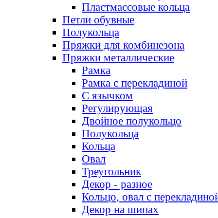
Пластмассовые кольца
Петли обувные
Полукольца
Пряжки для комбинезона
Пряжки металлические
Рамка
Рамка с перекладиной
С язычком
Регулирующая
Двойное полукольцо
Полукольца
Кольца
Овал
Треугольник
Декор - разное
Кольцо, овал с перекладино
Декор на шипах