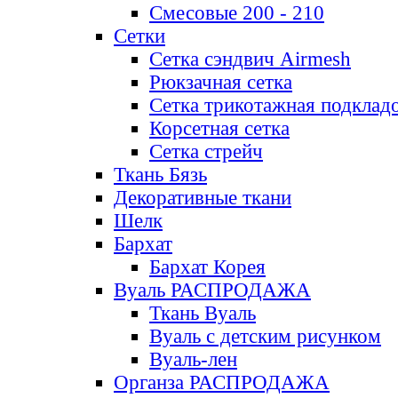
Смесовые 200 - 210
Сетки
Сетка сэндвич Airmesh
Рюкзачная сетка
Сетка трикотажная подклад
Корсетная сетка
Сетка стрейч
Ткань Бязь
Декоративные ткани
Шелк
Бархат
Бархат Корея
Вуаль РАСПРОДАЖА
Ткань Вуаль
Вуаль с детским рисунком
Вуаль-лен
Органза РАСПРОДАЖА