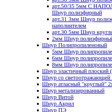
арт.50/35 5мм С НА
Шнур полиэфирный
арт.31 3мм Шнур полиэ
наполнителем
арт.30 5мм Шнур кругл
2мм Шнур полиэфирны
Шнур Полипропиленовый
5мм Шнур полипропил
6мм Шнур полипропил
8мм Шнур полипропил
Шнур эластичный плоский 
Шнур со светоотражающей
Шнур атласный "круглый" 
Шнур метализированный
Шнур Витой
Шнур Акрил
Шнур ПЭ