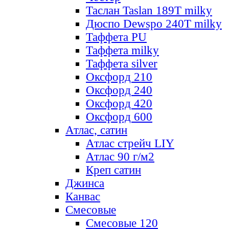
Таслан Taslan 189T milky
Дюспо Dewspo 240T milky
Таффета PU
Таффета milky
Таффета silver
Оксфорд 210
Оксфорд 240
Оксфорд 420
Оксфорд 600
Атлас, сатин
Атлас стрейч LIY
Атлас 90 г/м2
Креп сатин
Джинса
Канвас
Смесовые
Смесовые 120