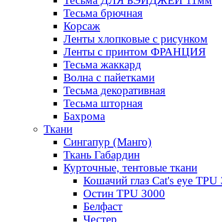
Тесьма ДЛЯ БЭЙДЖЕЙ 11мм
Тесьма брючная
Корсаж
Ленты хлопковые с рисунком
Ленты с принтом ФРАНЦИЯ
Тесьма жаккард
Волна с пайетками
Тесьма декоративная
Тесьма шторная
Бахрома
Ткани
Сингапур (Манго)
Ткань Габардин
Курточные, тентовые ткани
Кошачий глаз Cat's eye TPU
Остин TPU 3000
Белфаст
Честер