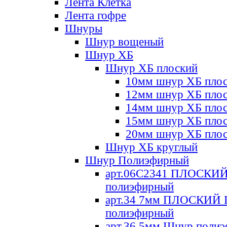
Лента Клетка
Лента гофре
Шнуры
Шнур вощеный
Шнур ХБ
Шнур ХБ плоский
10мм шнур ХБ пло
12мм шнур ХБ пло
14мм шнур ХБ пло
15мм шнур ХБ пло
20мм шнур ХБ пло
Шнур ХБ круглый
Шнур Полиэфирный
арт.06С2341 ПЛОСКИ
полиэфирный
арт.34 7мм ПЛОСКИЙ
полиэфирный
арт.36 5мм Шнур поли