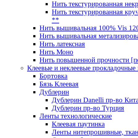
Нить текстурированная нек
Нить текстурированная круч
**
Нить вышивальная 100% Vis 120
Нить вышивальная метализиров
Нить латексная
Нить Моно
Нить повышенной прочности [под
Клеевые и неклеевые прокладочные
Бортовка
Бязь Клеевая
Дублерин
Дублерин Danelli пр-во Кит
Дублерин пр-во Турция
Ленты технологические
Клеевая паутинка
Ленты нитепрошивные, ткан