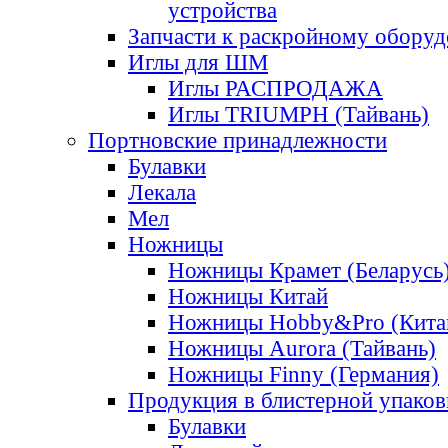
устройства
Запчасти к раскройному обору
Иглы для ШМ
Иглы РАСПРОДАЖА
Иглы TRIUMPH (Тайвань)
Портновские принадлежности
Булавки
Лекала
Мел
Ножницы
Ножницы Крамет (Беларусь
Ножницы Китай
Ножницы Hobby&Pro (Кита
Ножницы Aurora (Тайвань)
Ножницы Finny (Германия)
Продукция в блистерной упаков
Булавки