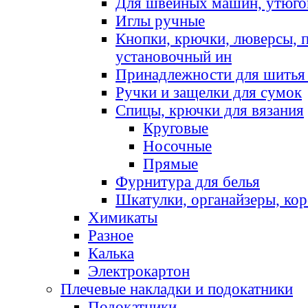
Для швейных машин, утюго
Иглы ручные
Кнопки, крючки, люверсы, 
установочный ин
Принадлежности для шитья 
Ручки и защелки для сумок
Спицы, крючки для вязания
Круговые
Носочные
Прямые
Фурнитура для белья
Шкатулки, органайзеры, кор
Химикаты
Разное
Калька
Электрокартон
Плечевые накладки и подокатники
Подокатники