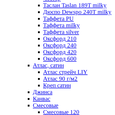
Таслан Taslan 189T milky
Дюспо Dewspo 240T milky
Таффета PU
Таффета milky
Таффета silver
Оксфорд 210
Оксфорд 240
Оксфорд 420
Оксфорд 600
Атлас, сатин
Атлас стрейч LIY
Атлас 90 г/м2
Креп сатин
Джинса
Канвас
Смесовые
Смесовые 120