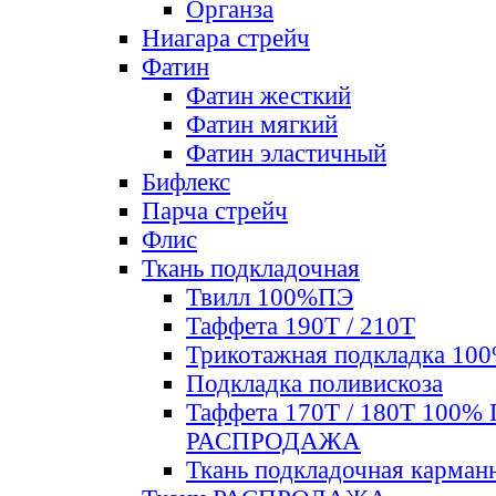
Органза
Ниагара стрейч
Фатин
Фатин жесткий
Фатин мягкий
Фатин элаcтичный
Бифлекс
Парча стрейч
Флис
Ткань подкладочная
Твилл 100%ПЭ
Таффета 190Т / 210Т
Трикотажная подкладка 10
Подкладка поливискоза
Таффета 170Т / 180Т 100%
РАСПРОДАЖА
Ткань подкладочная карман