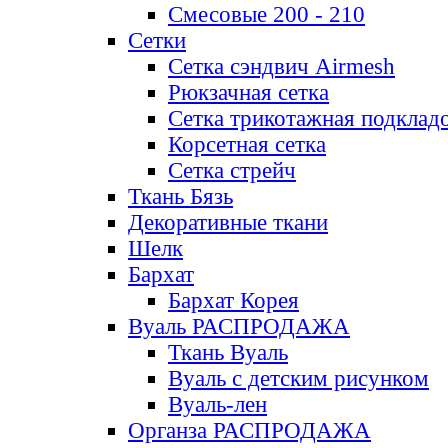
Смесовые 200 - 210
Сетки
Сетка сэндвич Airmesh
Рюкзачная сетка
Сетка трикотажная подклад
Корсетная сетка
Сетка стрейч
Ткань Бязь
Декоративные ткани
Шелк
Бархат
Бархат Корея
Вуаль РАСПРОДАЖА
Ткань Вуаль
Вуаль с детским рисунком
Вуаль-лен
Органза РАСПРОДАЖА