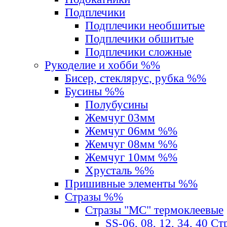
Подплечики
Подплечики необшитые
Подплечики обшитые
Подплечики сложные
Рукоделие и хобби %%
Бисер, стеклярус, рубка %%
Бусины %%
Полубусины
Жемчуг 03мм
Жемчуг 06мм %%
Жемчуг 08мм %%
Жемчуг 10мм %%
Хрусталь %%
Пришивные элементы %%
Стразы %%
Стразы "MС" термоклеевые
SS-06, 08, 12, 34, 40 С