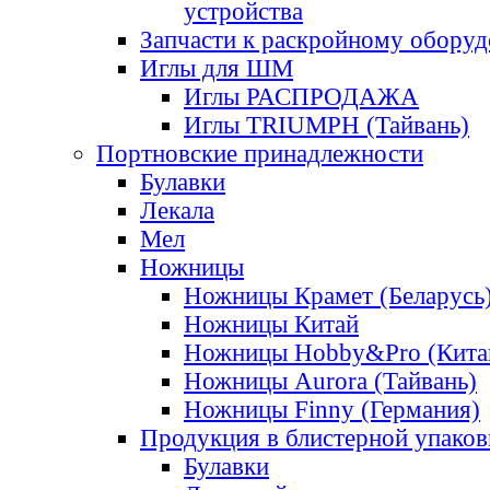
устройства
Запчасти к раскройному обору
Иглы для ШМ
Иглы РАСПРОДАЖА
Иглы TRIUMPH (Тайвань)
Портновские принадлежности
Булавки
Лекала
Мел
Ножницы
Ножницы Крамет (Беларусь
Ножницы Китай
Ножницы Hobby&Pro (Кита
Ножницы Aurora (Тайвань)
Ножницы Finny (Германия)
Продукция в блистерной упаков
Булавки