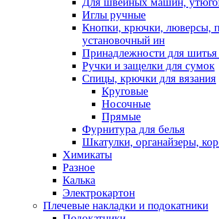
Для швейных машин, утюго
Иглы ручные
Кнопки, крючки, люверсы, 
установочный ин
Принадлежности для шитья 
Ручки и защелки для сумок
Спицы, крючки для вязания
Круговые
Носочные
Прямые
Фурнитура для белья
Шкатулки, органайзеры, кор
Химикаты
Разное
Калька
Электрокартон
Плечевые накладки и подокатники
Подокатники