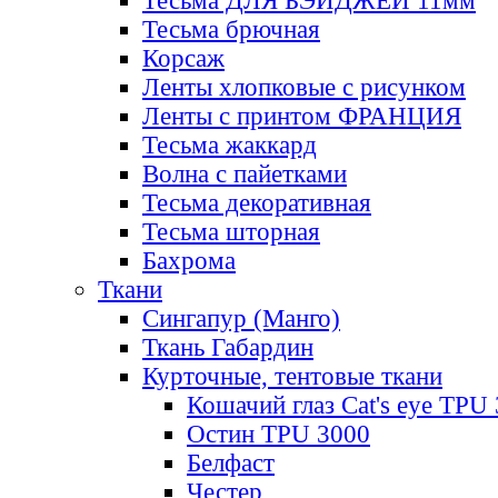
Тесьма ДЛЯ БЭЙДЖЕЙ 11мм
Тесьма брючная
Корсаж
Ленты хлопковые с рисунком
Ленты с принтом ФРАНЦИЯ
Тесьма жаккард
Волна с пайетками
Тесьма декоративная
Тесьма шторная
Бахрома
Ткани
Сингапур (Манго)
Ткань Габардин
Курточные, тентовые ткани
Кошачий глаз Cat's eye TPU
Остин TPU 3000
Белфаст
Честер