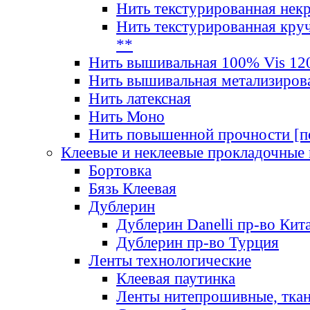
Нить текстурированная нек
Нить текстурированная круч
**
Нить вышивальная 100% Vis 120
Нить вышивальная метализиров
Нить латексная
Нить Моно
Нить повышенной прочности [под
Клеевые и неклеевые прокладочные
Бортовка
Бязь Клеевая
Дублерин
Дублерин Danelli пр-во Кит
Дублерин пр-во Турция
Ленты технологические
Клеевая паутинка
Ленты нитепрошивные, ткан