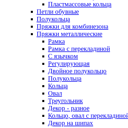
Пластмассовые кольца
Петли обувные
Полукольца
Пряжки для комбинезона
Пряжки металлические
Рамка
Рамка с перекладиной
С язычком
Регулирующая
Двойное полукольцо
Полукольца
Кольца
Овал
Треугольник
Декор - разное
Кольцо, овал с перекладино
Декор на шипах