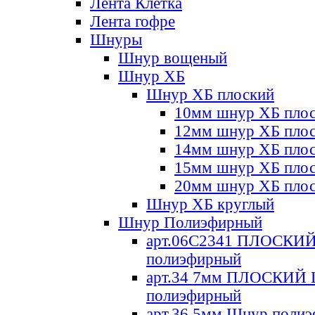
Лента Клетка
Лента гофре
Шнуры
Шнур вощеный
Шнур ХБ
Шнур ХБ плоский
10мм шнур ХБ пло
12мм шнур ХБ пло
14мм шнур ХБ пло
15мм шнур ХБ пло
20мм шнур ХБ пло
Шнур ХБ круглый
Шнур Полиэфирный
арт.06С2341 ПЛОСКИ
полиэфирный
арт.34 7мм ПЛОСКИЙ
полиэфирный
арт.36 5мм Шнур поли