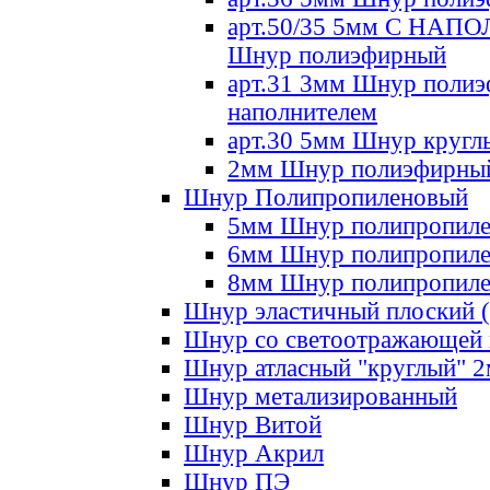
арт.50/35 5мм С НА
Шнур полиэфирный
арт.31 3мм Шнур полиэ
наполнителем
арт.30 5мм Шнур кругл
2мм Шнур полиэфирны
Шнур Полипропиленовый
5мм Шнур полипропил
6мм Шнур полипропил
8мм Шнур полипропил
Шнур эластичный плоский 
Шнур со светоотражающей
Шнур атласный "круглый" 
Шнур метализированный
Шнур Витой
Шнур Акрил
Шнур ПЭ