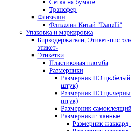
Сетка на бумаге
Трансфер
Флизелин
Флизелин Китай "Danelli"
Упаковка и маркировка
Биркодержатели, Этикет-пистоле
этикет-
Этикетки
Пластиковая пломба
Размерники
Размерник ПЭ цв.белый 
штук)
Размерник ПЭ цв.черны
штук)
Размерник самоклеящи
Размерники тканные
Размерник жаккард 