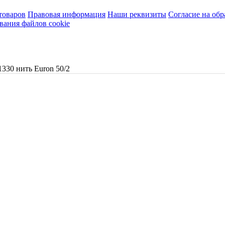
товаров
Правовая информация
Наши реквизиты
Согласие на об
вания файлов cookie
1330 нить Euron 50/2