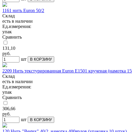
1161 нить Euron 50/2
Склад
есть в наличии
Ед.измерения:
упак
Сравнить
131,10
руб.
шт
В КОРЗИНУ
2209 Нить текстурированная Euron Е1501 крученая (намотка 15
Склад
есть в наличии
Ед.измерения:
упак
Сравнить
306,66
руб.
шт
В КОРЗИНУ
120 Нить "Bestex" 40/2, намотка 400ярдов (упаковка 10 штук)