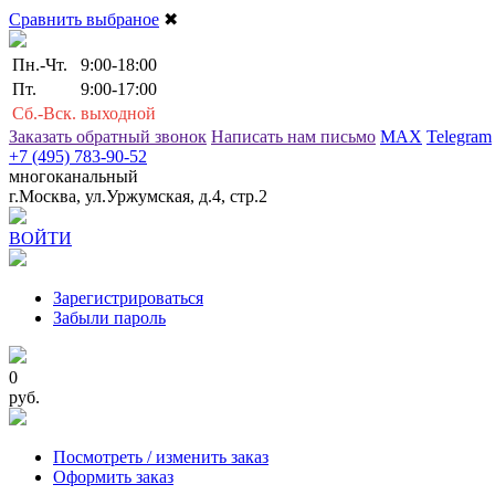
Сравнить выбраное
✖
Пн.-Чт.
9:00-18:00
Пт.
9:00-17:00
Сб.-Вск.
выходной
Заказать обратный звонок
Написать нам письмо
MAX
Telegram
+7 (495) 783-90-52
многоканальный
г.Москва, ул.Уржумская, д.4, стр.2
ВОЙТИ
Зарегистрироваться
Забыли пароль
0
руб.
Посмотреть / изменить заказ
Оформить заказ